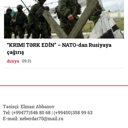
“KRIMI TƏRK EDİN” – NATO-dan Rusiyaya
çağırış
dunya
09:31
Təsisçi: Elman Abbasov
Tel: (+99477)546 80 68 | (+99450)358 99 63
E-mail: xeberdar70@mail.ru