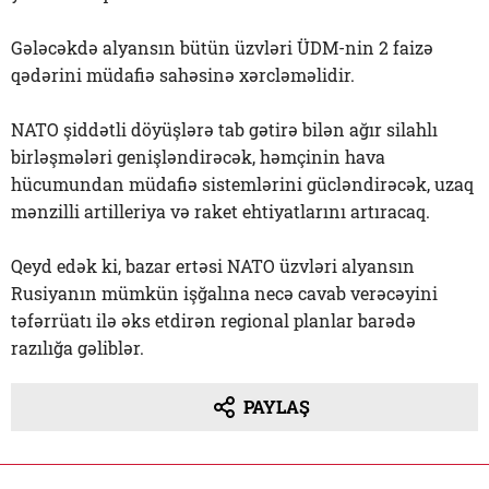
Gələcəkdə alyansın bütün üzvləri ÜDM-nin 2 faizə
qədərini müdafiə sahəsinə xərcləməlidir.
NATO şiddətli döyüşlərə tab gətirə bilən ağır silahlı
birləşmələri genişləndirəcək, həmçinin hava
hücumundan müdafiə sistemlərini gücləndirəcək, uzaq
mənzilli artilleriya və raket ehtiyatlarını artıracaq.
Qeyd edək ki, bazar ertəsi NATO üzvləri alyansın
Rusiyanın mümkün işğalına necə cavab verəcəyini
təfərrüatı ilə əks etdirən regional planlar barədə
razılığa gəliblər.
PAYLAŞ