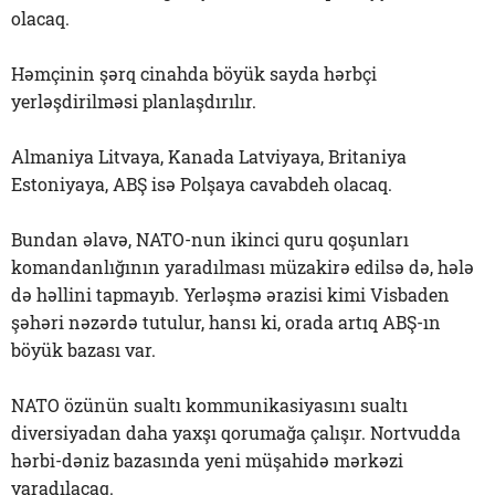
olacaq.
Həmçinin şərq cinahda böyük sayda hərbçi
yerləşdirilməsi planlaşdırılır.
Almaniya Litvaya, Kanada Latviyaya, Britaniya
Estoniyaya, ABŞ isə Polşaya cavabdeh olacaq.
Bundan əlavə, NATO-nun ikinci quru qoşunları
komandanlığının yaradılması müzakirə edilsə də, hələ
də həllini tapmayıb. Yerləşmə ərazisi kimi Visbaden
şəhəri nəzərdə tutulur, hansı ki, orada artıq ABŞ-ın
böyük bazası var.
NATO özünün sualtı kommunikasiyasını sualtı
diversiyadan daha yaxşı qorumağa çalışır. Nortvudda
hərbi-dəniz bazasında yeni müşahidə mərkəzi
yaradılacaq.