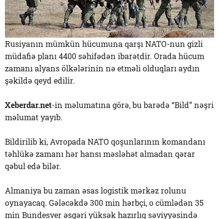
Rusiyanın mümkün hücumuna qarşı NATO-nun gizli
müdafiə planı 4400 səhifədən ibarətdir. Orada hücum
zamanı alyans ölkələrinin nə etməli olduqları aydın
şəkildə qeyd edilir.
Xeberdar.net
-in məlumatına görə, bu barədə “Bild” nəşri
məlumat yayıb.
Bildirilib ki, Avropada NATO qoşunlarının komandanı
təhlükə zamanı hər hansı məsləhət almadan qərar
qəbul edə bilər.
Almaniya bu zaman əsas logistik mərkəz rolunu
oynayacaq. Gələcəkdə 300 min hərbçi, o cümlədən 35
min Bundesver əsgəri yüksək hazırlıq səviyyəsində