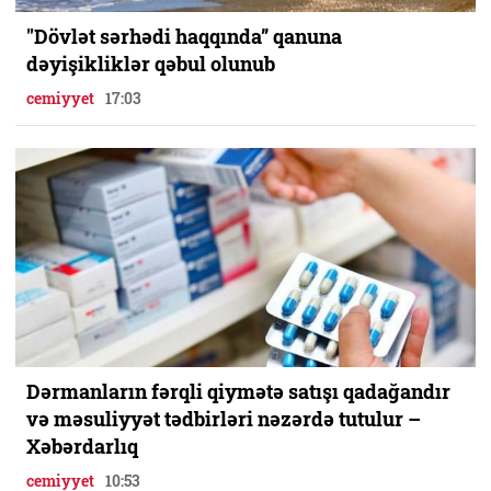
"Dövlət sərhədi haqqında” qanuna
dəyişikliklər qəbul olunub
cemiyyet
17:03
Dərmanların fərqli qiymətə satışı qadağandır
və məsuliyyət tədbirləri nəzərdə tutulur –
Xəbərdarlıq
cemiyyet
10:53