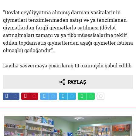
"Dövlət qeydiyyatına alınmış dərman vasitələrinin
qiymətləri tənzimlənmədən satışı və ya tənzimlənən
qiymətlərdən fərqli qiymətlərlə satılması (dövlət
satınalmaları zamanı və ya tibb müəssisələrinə təklif
edilən topdansatış qiymətlərdən aşağı qiymətlər istisna
olmaqla) qadağandır".
Layihə səsverməyə çıxarılaraq III oxunuşda qəbul edilib.
PAYLAŞ