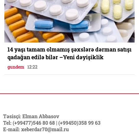
14 yaşı tamam olmamış şəxslərə dərman satışı
qadağan edilə bilər –Yeni dəyişiklik
gundem
12:22
Təsisçi: Elman Abbasov
Tel: (+99477)546 80 68 | (+99450)358 99 63
E-mail: xeberdar70@mail.ru