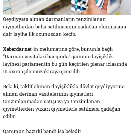
Qeydiyyata alınan dərmanların tənzimlənən
qiymətlərdən baha satılmasının qadağan olunmasına
dair layihə ilk oxunuşdan keçib.
Xeberdar.net
-in məlumatına görə, bununla bağlı
"Dərman vasitələri haqqında" qanuna dəyişiklik
layihəsi parlamentin bu gün keçirilən plenar iclasında
III oxunuşda müzakirəyə çıxarılıb.
Belə ki, təklif olunan dəyişikliklə dövlət qeydiyyatına
alınan dərman vasitələrinin qiymətləri
tənzimlənmədən satışı və ya tənzimlənən
qiymətlərdən yuxarı qiymətlərlə satılması qadağan
edilir.
Qanunun hazırki bəndi isə belədir: