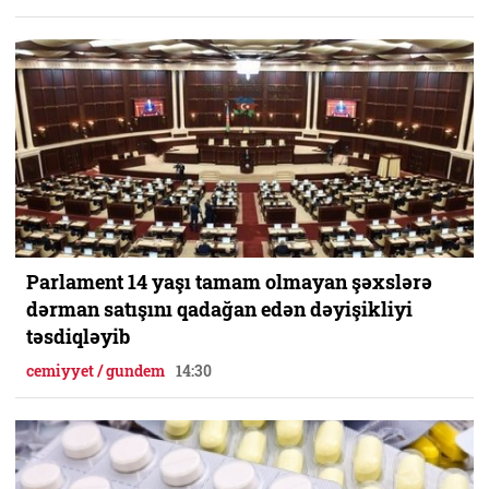
Parlament 14 yaşı tamam olmayan şəxslərə
dərman satışını qadağan edən dəyişikliyi
təsdiqləyib
cemiyyet / gundem
14:30