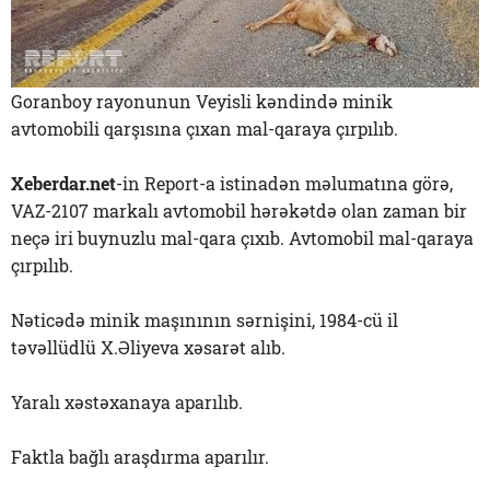
Goranboy rayonunun Veyisli kəndində minik
avtomobili qarşısına çıxan mal-qaraya çırpılıb.
Xeberdar.net
-in Report-a istinadən məlumatına görə,
VAZ-2107 markalı avtomobil hərəkətdə olan zaman bir
neçə iri buynuzlu mal-qara çıxıb. Avtomobil mal-qaraya
çırpılıb.
Nəticədə minik maşınının sərnişini, 1984-cü il
təvəllüdlü X.Əliyeva xəsarət alıb.
Yaralı xəstəxanaya aparılıb.
Faktla bağlı araşdırma aparılır.