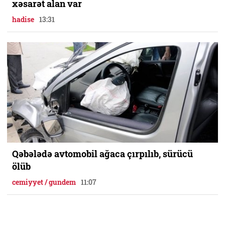
xəsarət alan var
hadise
13:31
Qəbələdə avtomobil ağaca çırpılıb, sürücü
ölüb
cemiyyet / gundem
11:07