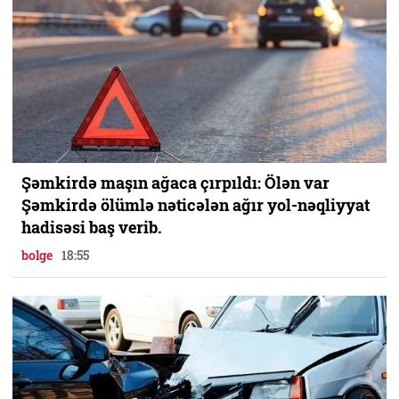
Şəmkirdə maşın ağaca çırpıldı: Ölən var
Şəmkirdə ölümlə nəticələn ağır yol-nəqliyyat
hadisəsi baş verib.
bolge
18:55