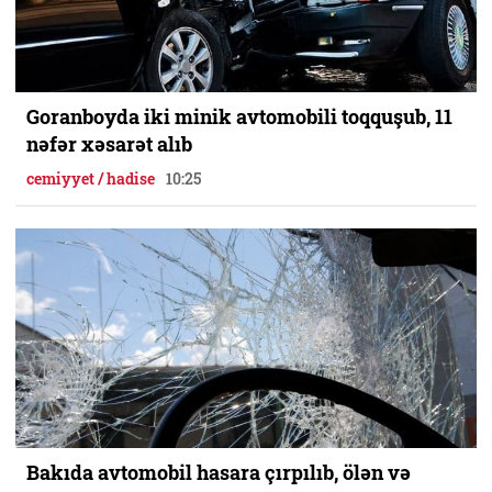
Goranboyda iki minik avtomobili toqquşub, 11
nəfər xəsarət alıb
cemiyyet / hadise
10:25
Bakıda avtomobil hasara çırpılıb, ölən və