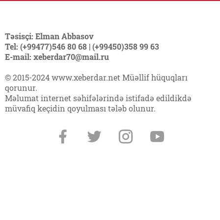
Təsisçi: Elman Abbasov
Tel: (+99477)546 80 68 | (+99450)358 99 63
E-mail: xeberdar70@mail.ru
© 2015-2024 www.xeberdar.net Müəllif hüquqları
qorunur.
Məlumat internet səhifələrində istifadə edildikdə
müvafiq keçidin qoyulması tələb olunur.