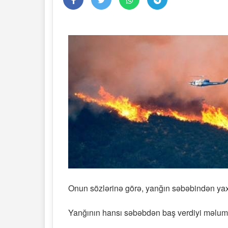
Onun sözlərinə görə, yanğın səbəbindən yaxınl
Yanğının hansı səbəbdən baş verdiyi məlum 