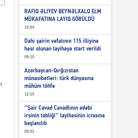
RAFIQ ƏLIYEV BEYNƏLXALQ ELM
MÜKAFATINA LAYIQ GÖRÜLDÜ
12:04
Dahi şairin vəfatının 115 illiyinə
həsr olunan layihəyə start verildi
09:10
Azərbaycan-Qırğızıstan
münasibətləri: türk dünyasına
21
mühüm töhfə
12:19
‘’Şair Cavad Cavadlının ədəbi
irsinin təbliği‘’ layihəsinin icrasına
başlanılıb
09:51