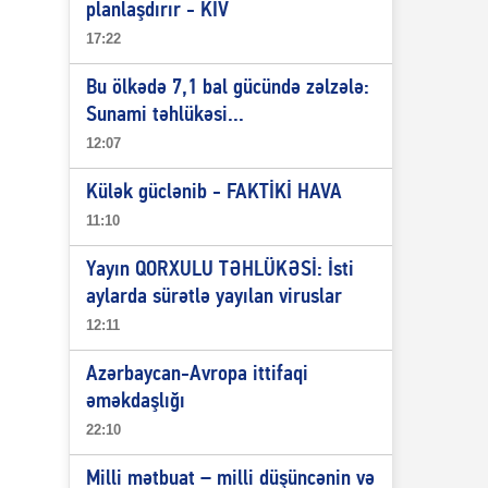
planlaşdırır - KİV
17:22
Bu ölkədə 7,1 bal gücündə zəlzələ:
Sunami təhlükəsi...
12:07
Külək güclənib - FAKTİKİ HAVA
11:10
Yayın QORXULU TƏHLÜKƏSİ: İsti
aylarda sürətlə yayılan viruslar
12:11
Azərbaycan-Avropa ittifaqi
əməkdaşlığı
22:10
Milli mətbuat – milli düşüncənin və