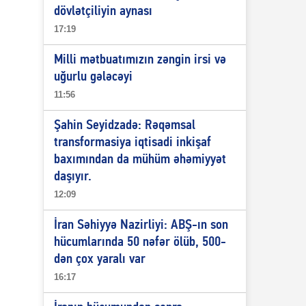
dövlətçiliyin aynası
17:19
Milli mətbuatımızın zəngin irsi və
uğurlu gələcəyi
11:56
Şahin Seyidzadə: Rəqəmsal
transformasiya iqtisadi inkişaf
baxımından da mühüm əhəmiyyət
daşıyır.
12:09
İran Səhiyyə Nazirliyi: ABŞ-ın son
hücumlarında 50 nəfər ölüb, 500-
dən çox yaralı var
16:17