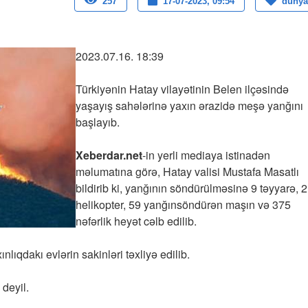
257
17-07-2023, 09:54
dunya
2023.07.16. 18:39
Türkiyənin Hatay vilayətinin Belen ilçəsində
yaşayış sahələrinə yaxın ərazidə meşə yanğını
başlayıb.
Xeberdar.net
-in yerli mediaya istinadən
məlumatına görə, Hatay valisi Mustafa Masatlı
bildirib ki, yanğının söndürülməsinə 9 təyyarə, 
helikopter, 59 yanğınsöndürən maşın və 375
nəfərlik heyət cəlb edilib.
ıqdakı evlərin sakinləri təxliyə edilib.
deyil.