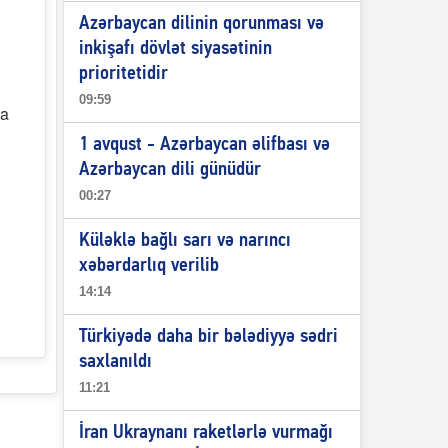
Azərbaycan dilinin qorunması və
inkişafı dövlət siyasətinin
prioritetidir
09:59
da
1 avqust - Azərbaycan əlifbası və
Azərbaycan dili günüdür
00:27
Küləklə bağlı sarı və narıncı
xəbərdarlıq verilib
14:14
Türkiyədə daha bir bələdiyyə sədri
saxlanıldı
11:21
İran Ukraynanı raketlərlə vurmağı