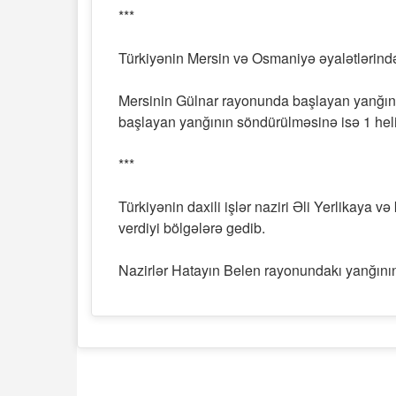
***
Türkiyənin Mersin və Osmaniyə əyalətlərind
Mersinin Gülnar rayonunda başlayan yanğın
başlayan yanğının söndürülməsinə isə 1 helik
***
Türkiyənin daxili işlər naziri Əli Yerlikaya 
verdiyi bölgələrə gedib.
Nazirlər Hatayın Belen rayonundakı yanğının