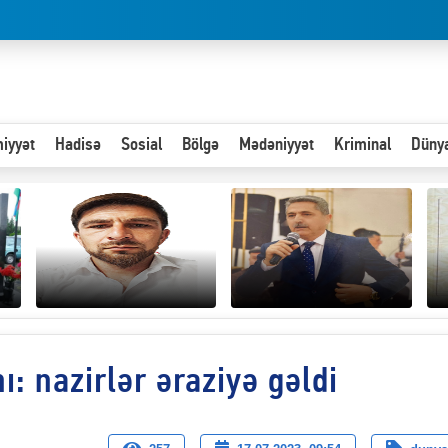
iyyət
Hadisə
Sosial
Bölgə
Mədəniyyət
Kriminal
Düny
Hər an ən çətin savaşa
: nazirlər əraziyə gəldi
Paytaxta giriş vizası —
hazır olmalıyıq-
“
"Xoş gəldin, cibində
ZƏLİMXAN
d
pul varsa.”
MƏMMƏDLİ YAZIR
n