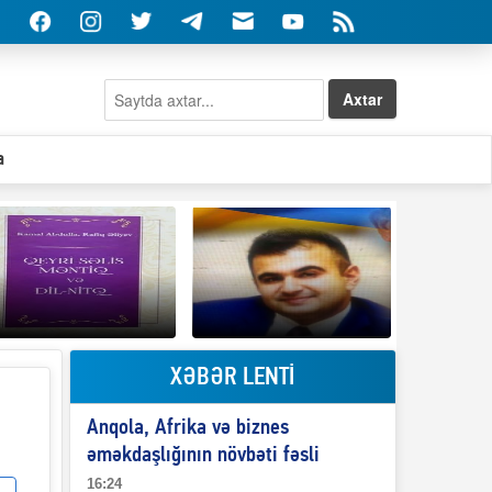
Axtar
a
XƏBƏR LENTİ
Elşad Abdullayevin
erməniləri
Qeyri-səlis məntiq və
maliyyələşdirən oğlu
Anqola, Afrika və biznes
il-nitq” elmimizə
niyə Azərbaycana
ələr verdi?
ekstradisiya olunmur?
əməkdaşlığının növbəti fəsli
16:24