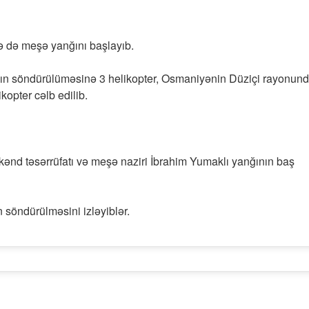
ə də meşə yanğını başlayıb.
ın söndürülüməsinə 3 helikopter, Osmaniyənin Düziçi rayonun
opter cəlb edilib.
və kənd təsərrüfatı və meşə naziri İbrahim Yumaklı yanğının baş
 söndürülməsini izləyiblər.