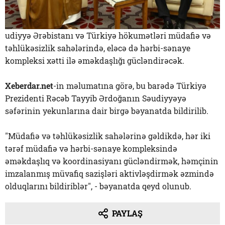
udiyyə Ərəbistanı və Türkiyə hökumətləri müdafiə və
təhlükəsizlik sahələrində, eləcə də hərbi-sənaye
kompleksi xətti ilə əməkdaşlığı gücləndirəcək.
Xeberdar.net
-in məlumatına görə, bu barədə Türkiyə
Prezidenti Rəcəb Tayyib Ərdoğanın Səudiyyəyə
səfərinin yekunlarına dair birgə bəyanatda bildirilib.
"Müdafiə və təhlükəsizlik sahələrinə gəldikdə, hər iki
tərəf müdafiə və hərbi-sənaye kompleksində
əməkdaşlıq və koordinasiyanı gücləndirmək, həmçinin
imzalanmış müvafiq sazişləri aktivləşdirmək əzmində
olduqlarını bildiriblər", - bəyanatda qeyd olunub.
PAYLAŞ