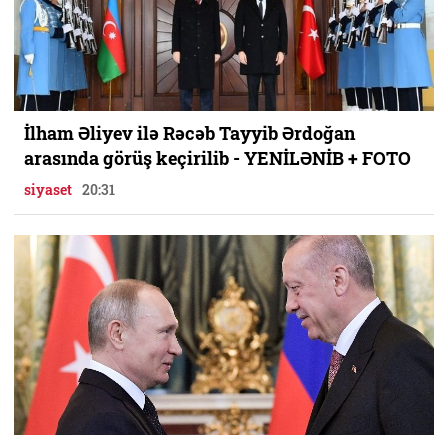
İlham Əliyev ilə Rəcəb Tayyib Ərdoğan
arasında görüş keçirilib - YENİLƏNİB + FOTO
siyaset
20:31