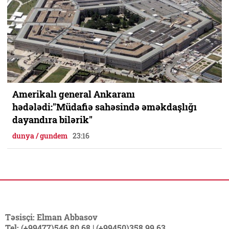
Amerikalı general Ankaranı
hədələdi:"Müdafiə sahəsində əməkdaşlığı
dayandıra bilərik"
dunya / gundem
23:16
Təsisçi: Elman Abbasov
Tel: (+99477)546 80 68 | (+99450)358 99 63