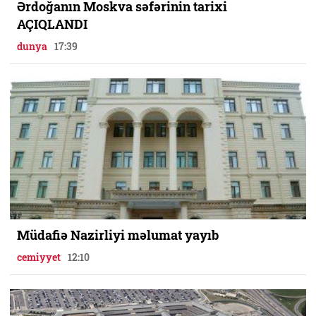
Ərdoğanın Moskva səfərinin tarixi
AÇIQLANDI
dunya
17:39
Müdafiə Nazirliyi məlumat yayıb
cemiyyet
12:10