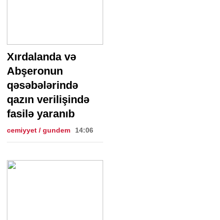
Xırdalanda və
Abşeronun
qəsəbələrində
qazın verilişində
fasilə yaranıb
cemiyyet / gundem
14:06