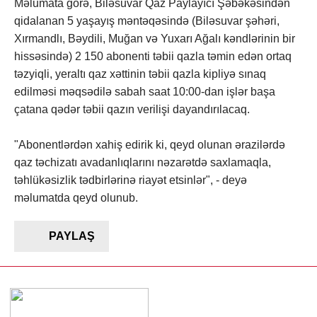
Məlumata görə, Biləsuvar Qaz Paylayıcı Şəbəkəsindən
qidalanan 5 yaşayış məntəqəsində (Biləsuvar şəhəri,
Xırmandlı, Bəydili, Muğan və Yuxarı Ağalı kəndlərinin bir
hissəsində) 2 150 abonenti təbii qazla təmin edən ortaq
təzyiqli, yeraltı qaz xəttinin təbii qazla kipliyə sınaq
edilməsi məqsədilə sabah saat 10:00-dan işlər başa
çatana qədər təbii qazın verilişi dayandırılacaq.
"Abonentlərdən xahiş edirik ki, qeyd olunan ərazilərdə
qaz təchizatı avadanlıqlarını nəzarətdə saxlamaqla,
təhlükəsizlik tədbirlərinə riayət etsinlər", - deyə
məlumatda qeyd olunub.
PAYLAŞ