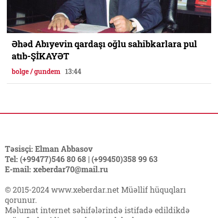
Əhəd Abıyevin qardaşı oğlu sahibkarlara pul
atıb-ŞİKAYƏT
bolge / gundem
13:44
Təsisçi: Elman Abbasov
Tel: (+99477)546 80 68 | (+99450)358 99 63
E-mail: xeberdar70@mail.ru
© 2015-2024 www.xeberdar.net Müəllif hüquqları
qorunur.
Məlumat internet səhifələrində istifadə edildikdə