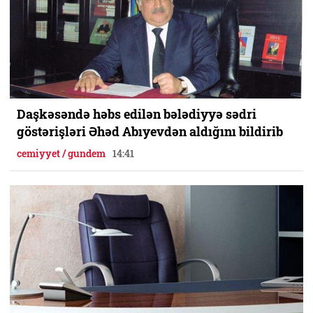
Daşkəsəndə həbs edilən bələdiyyə sədri
göstərişləri Əhəd Abıyevdən aldığını bildirib
cemiyyet / gundem
14:41