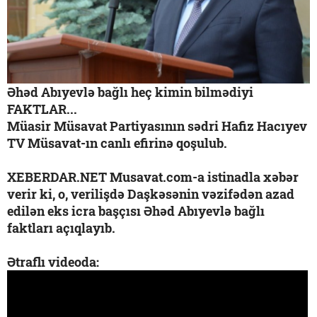
Əhəd Abıyevlə bağlı heç kimin bilmədiyi
FAKTLAR...
Müasir Müsavat Partiyasının sədri Hafiz Hacıyev
TV Müsavat-ın canlı efirinə qoşulub.
XEBERDAR.NET Musavat.com-a istinadla xəbər
verir ki, o, verilişdə Daşkəsənin vəzifədən azad
edilən eks icra başçısı Əhəd Abıyevlə bağlı
faktları açıqlayıb.
Ətraflı videoda: