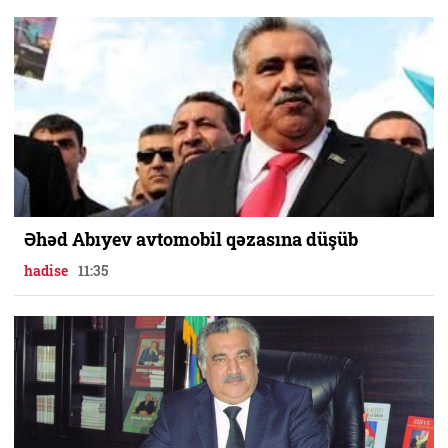
Əhəd Abıyev avtomobil qəzasına düşüb
hadise
11:35