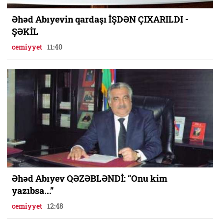
Əhəd Abıyevin qardaşı İŞDƏN ÇIXARILDI -
ŞƏKİL
cemiyyet
11:40
Əhəd Abıyev QƏZƏBLƏNDİ: “Onu kim
yazıbsa...”
cemiyyet
12:48