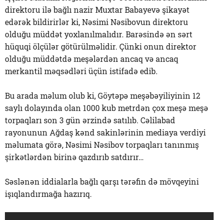
direktoru ilə bağlı nazir Muxtar Babayevə şikayət
edərək bildirirlər ki, Nəsimi Nəsibovun direktoru
olduğu müddət yoxlanılmalıdır. Barəsində ən sərt
hüquqi ölçülər götürülməlidir. Çünki onun direktor
olduğu müddətdə meşələrdən ancaq və ancaq
merkantil məqsədləri üçün istifadə edib.
Bu arada məlum olub ki, Göytəpə meşəbəyiliyinin 12
saylı dolayında olan 1000 kub metrdən çox meşə meşə
torpaqları son 3 gün ərzində satılıb. Cəlilabad
rayonunun Ağdaş kənd sakinlərinin mediaya verdiyi
məlumata görə, Nəsimi Nəsibov torpaqları tanınmış
şirkətlərdən birinə qazdırıb satdırır…
Səslənən iddialarla bağlı qarşı tərəfin də mövqeyini
işıqlandırmağa hazırıq.