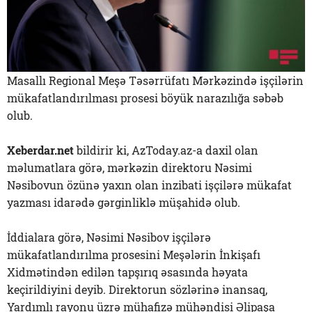
Masallı Regional Meşə Təsərrüfatı Mərkəzində işçilərin
mükafatlandırılması prosesi böyük narazılığa səbəb
olub.
Xeberdar.net
bildirir ki, AzToday.az-a daxil olan
məlumatlara görə, mərkəzin direktoru Nəsimi
Nəsibovun özünə yaxın olan inzibati işçilərə mükafat
yazması idarədə gərginliklə müşahidə olub.
İddialara görə, Nəsimi Nəsibov işçilərə
mükafatlandırılma prosesini Meşələrin İnkişafı
Xidmətindən edilən tapşırıq əsasında həyata
keçirildiyini deyib. Direktorun sözlərinə inansaq,
Yardımlı rayonu üzrə mühafizə mühəndisi Əlipaşa