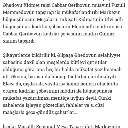
Əhədovu Xidmət rəisi Cabbar Qəribovun müavini Füzuli
Məmmədovun tapşırığı ilə mükafatlandırıb: Mərkəzin
hüquqşünasını Meşələrin İnkişafı Xidmətinin Ülvi adlı
hüquqşünas, kadrlar şöbəsinin Elgun adlı müdirini isə
Cabbar Qəribovun kadrlar şöbəsinin müdiri Gülnaz
xanım tapşırıb.
Şikayətlərdə bildirilir ki, Əlipaşa Əhədovun səlahiyyət
sahəsinə daxil olan meşələrdə kütləvi qırıntılar
olduğuna görə, ona heç bir halda mükafat yazılmamalı
idi. Əksinə, barəsində hüquqi tədbirlər görülməliydi.
Eləcə də, qışda isti, yayda isə kondisionerli otaqlarda
oturan kadrlar şöbəsinini müdiri ilə hüquqşünasa
mükafat yazdırılması məntiqə uyğun deyil. Çünki
sahələrdə işləyən gözətçilər, fəhlələr və s. cüzi
maaşlarla gecə-gündüz çalışırlar…
İşçilər Masalllı Regional Meşə Təsərrüfatı Mərkəzinin