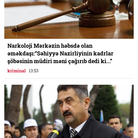
Narkoloji Mərkəzin həbsdə olan
əməkdaşı:“Səhiyyə Nazirliyinin kadrlar
şöbəsinin müdiri məni çağırıb dedi ki...”
kriminal
13:53