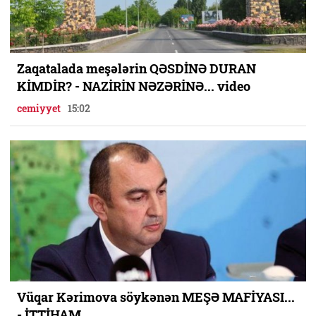
Zaqatalada meşələrin QƏSDİNƏ DURAN
KİMDİR? - NAZİRİN NƏZƏRİNƏ... video
cemiyyet
15:02
Vüqar Kərimova söykənən MEŞƏ MAFİYASI...
- İTTİHAM