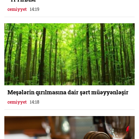
cemiyyet
14:19
Meşələrin qırılmasına dair şərt müəyyənləşir
cemiyyet
14:18