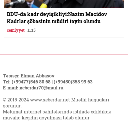
BDU-da kadr dəyişikliyi:Nazim Məcidov
Kadrlar şöbəsinin müdiri təyin olundu
cemiyyet
11:15
Təsisçi: Elman Abbasov
Tel: (+99477)546 80 68 | (+99450)358 99 63
E-mail: xeberdar70@mail.ru
© 2015-2024 www.xeberdar.net Müəllif hüquqları
qorunur.
Məlumat internet səhifələrində istifadə edildikdə
müvafiq keçidin qoyulması tələb olunur.