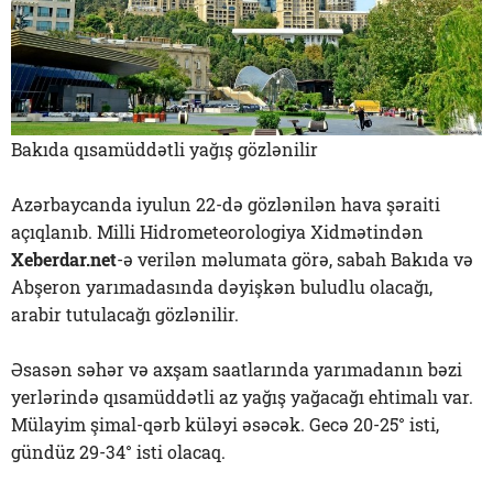
Bakıda qısamüddətli yağış gözlənilir
Azərbaycanda iyulun 22-də gözlənilən hava şəraiti
açıqlanıb. Milli Hidrometeorologiya Xidmətindən
Xeberdar.net
-ə verilən məlumata görə, sabah Bakıda və
Abşeron yarımadasında dəyişkən buludlu olacağı,
arabir tutulacağı gözlənilir.
Əsasən səhər və axşam saatlarında yarımadanın bəzi
yerlərində qısamüddətli az yağış yağacağı ehtimalı var.
Mülayim şimal-qərb küləyi əsəcək. Gecə 20-25° isti,
gündüz 29-34° isti olacaq.