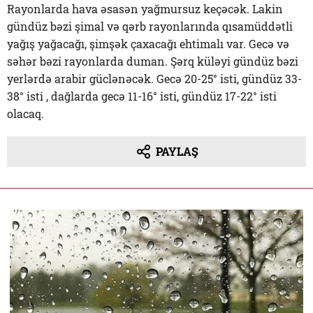
Rayonlarda hava əsasən yağmursuz keçəcək. Lakin
gündüz bəzi şimal və qərb rayonlarında qısamüddətli
yağış yağacağı, şimşək çaxacağı ehtimalı var. Gecə və
səhər bəzi rayonlarda duman. Şərq küləyi gündüz bəzi
yerlərdə arabir güclənəcək. Gecə 20-25° isti, gündüz 33-
38° isti , dağlarda gecə 11-16° isti, gündüz 17-22° isti
olacaq.
PAYLAŞ