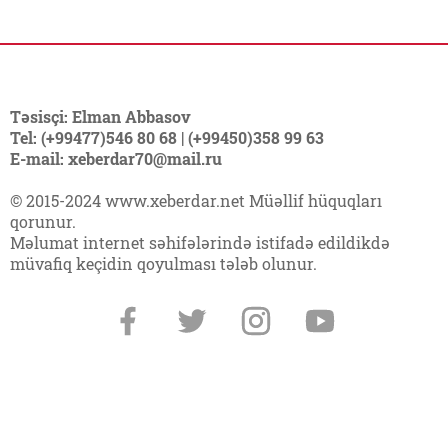
Təsisçi: Elman Abbasov
Tel: (+99477)546 80 68 | (+99450)358 99 63
E-mail: xeberdar70@mail.ru
© 2015-2024 www.xeberdar.net Müəllif hüquqları
qorunur.
Məlumat internet səhifələrində istifadə edildikdə
müvafiq keçidin qoyulması tələb olunur.