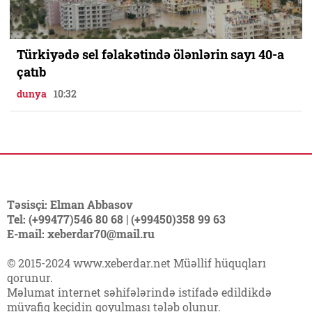
Türkiyədə sel fəlakətində ölənlərin sayı 40-a
çatıb
dunya
10:32
Təsisçi: Elman Abbasov
Tel: (+99477)546 80 68 | (+99450)358 99 63
E-mail: xeberdar70@mail.ru
© 2015-2024 www.xeberdar.net Müəllif hüquqları
qorunur.
Məlumat internet səhifələrində istifadə edildikdə
müvafiq keçidin qoyulması tələb olunur.