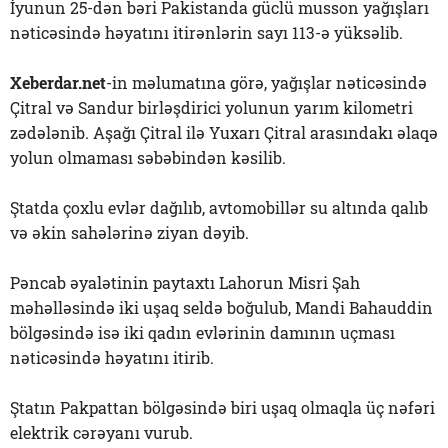
İyunun 25-dən bəri Pakistanda güclü musson yağışları
nəticəsində həyatını itirənlərin sayı 113-ə yüksəlib.
Xeberdar.net
-in məlumatına görə, yağışlar nəticəsində
Çitral və Sandur birləşdirici yolunun yarım kilometri
zədələnib. Aşağı Çitral ilə Yuxarı Çitral arasındakı əlaqə
yolun olmaması səbəbindən kəsilib.
Ştatda çoxlu evlər dağılıb, avtomobillər su altında qalıb
və əkin sahələrinə ziyan dəyib.
Pəncab əyalətinin paytaxtı Lahorun Misri Şah
məhəlləsində iki uşaq seldə boğulub, Mandi Bahauddin
bölgəsində isə iki qadın evlərinin damının uçması
nəticəsində həyatını itirib.
Ştatın Pakpattan bölgəsində biri uşaq olmaqla üç nəfəri
elektrik cərəyanı vurub.