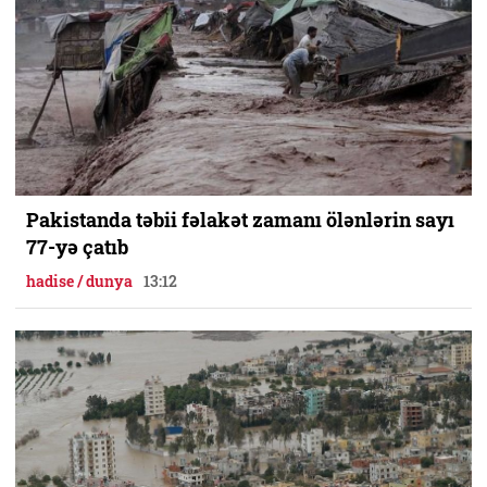
Pakistanda təbii fəlakət zamanı ölənlərin sayı
77-yə çatıb
hadise / dunya
13:12