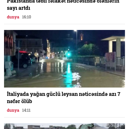
Pakistanda təbii fəlakət nəticəsində ölənlərin
sayı artdı
dunya
16:10
İtaliyada yağan güclü leysan nəticəsində azı 7
nəfər ölüb
dunya
14:11