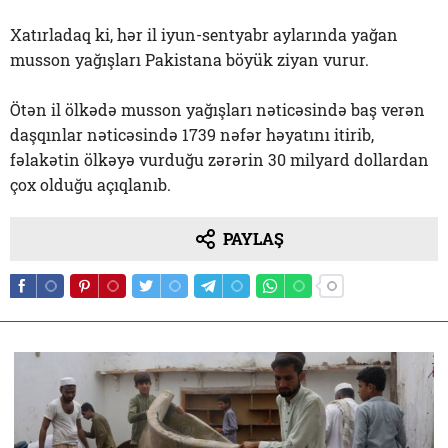
Xatırladaq ki, hər il iyun-sentyabr aylarında yağan
musson yağışları Pakistana böyük ziyan vurur.
Ötən il ölkədə musson yağışları nəticəsində baş verən
daşqınlar nəticəsində 1739 nəfər həyatını itirib,
fəlakətin ölkəyə vurduğu zərərin 30 milyard dollardan
çox olduğu açıqlanıb.
PAYLAŞ