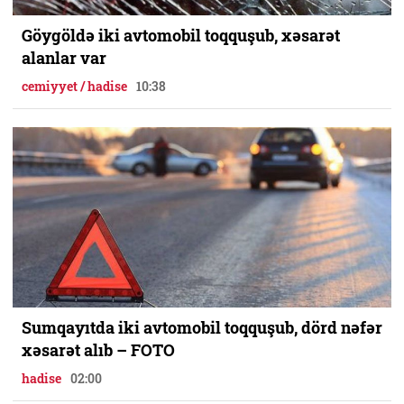
Göygöldə iki avtomobil toqquşub, xəsarət
alanlar var
cemiyyet / hadise
10:38
Sumqayıtda iki avtomobil toqquşub, dörd nəfər
xəsarət alıb – FOTO
hadise
02:00