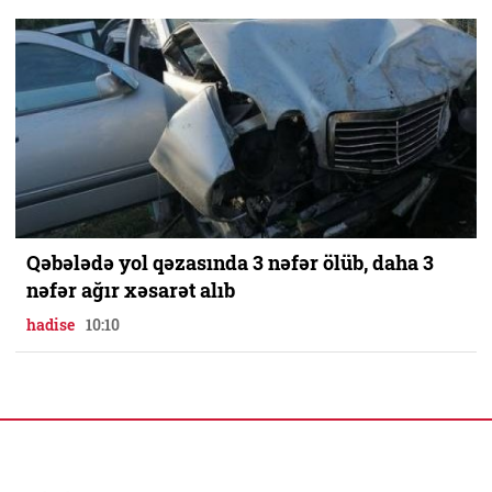
Qəbələdə yol qəzasında 3 nəfər ölüb, daha 3
nəfər ağır xəsarət alıb
hadise
10:10