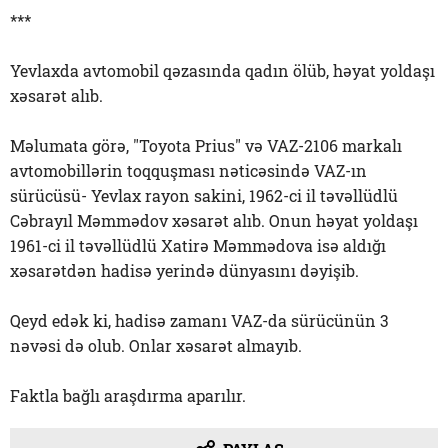
***
Yevlaxda avtomobil qəzasında qadın ölüb, həyat yoldaşı
xəsarət alıb.
Məlumata görə, "Toyota Prius" və VAZ-2106 markalı
avtomobillərin toqquşması nəticəsində VAZ-ın
sürücüsü- Yevlax rayon sakini, 1962-ci il təvəllüdlü
Cəbrayıl Məmmədov xəsarət alıb. Onun həyat yoldaşı
1961-ci il təvəllüdlü Xatirə Məmmədova isə aldığı
xəsarətdən hadisə yerində dünyasını dəyişib.
Qeyd edək ki, hadisə zamanı VAZ-da sürücünün 3
nəvəsi də olub. Onlar xəsarət almayıb.
Faktla bağlı araşdırma aparılır.