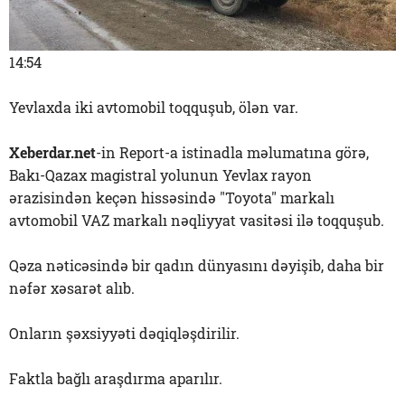
14:54
Yevlaxda iki avtomobil toqquşub, ölən var.
Xeberdar.net
-in Report-a istinadla məlumatına görə,
Bakı-Qazax magistral yolunun Yevlax rayon
ərazisindən keçən hissəsində "Toyota" markalı
avtomobil VAZ markalı nəqliyyat vasitəsi ilə toqquşub.
Qəza nəticəsində bir qadın dünyasını dəyişib, daha bir
nəfər xəsarət alıb.
Onların şəxsiyyəti dəqiqləşdirilir.
Faktla bağlı araşdırma aparılır.