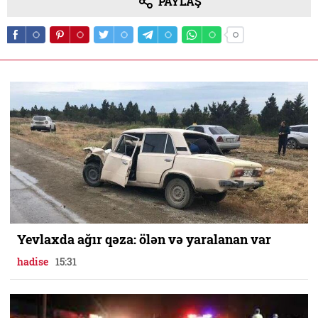
PAYLAŞ
Yevlaxda ağır qəza: ölən və yaralanan var
hadise
15:31