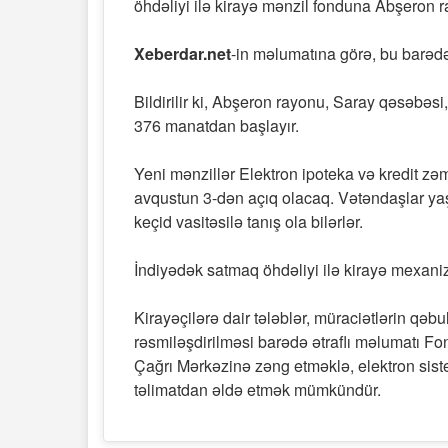
öhdəliyi ilə kirayə mənzil fonduna Abşeron r
Xeberdar.net
-in məlumatına görə, bu barəd
Bildirilir ki, Abşeron rayonu, Saray qəsəbə
376 manatdan başlayır.
Yeni mənzillər Elektron ipoteka və kredit z
avqustun 3-dən açıq olacaq. Vətəndaşlar yaşa
keçid vasitəsilə tanış ola bilərlər.
İndiyədək satmaq öhdəliyi ilə kirayə mexani
Kirayəçilərə dair tələblər, müraciətlərin qəb
rəsmiləşdirilməsi barədə ətraflı məlumatı F
Çağrı Mərkəzinə zəng etməklə, elektron sist
təlimatdan əldə etmək mümkündür.