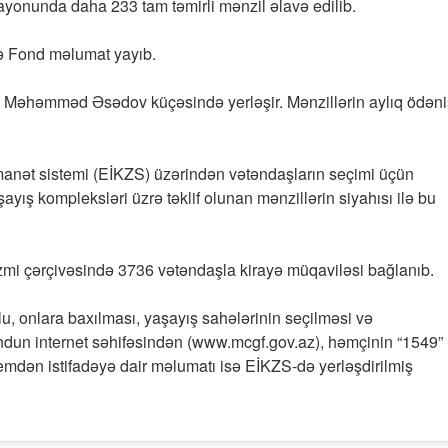
ayonunda daha 233 tam təmirli mənzil əlavə edilib.
ə Fond məlumat yayıb.
si, Məhəmməd Əsədov küçəsində yerləşir. Mənzillərin aylıq ödəni
əmanət sistemi (EİKZS) üzərindən vətəndaşların seçimi üçün
yış kompleksləri üzrə təklif olunan mənzillərin siyahısı ilə bu
zmi çərçivəsində 3736 vətəndaşla kirayə müqaviləsi bağlanıb.
ulu, onlara baxılması, yaşayış sahələrinin seçilməsi və
ondun internet səhifəsindən (www.mcgf.gov.az), həmçinin “1549”
emdən istifadəyə dair məlumatı isə EİKZS-də yerləşdirilmiş