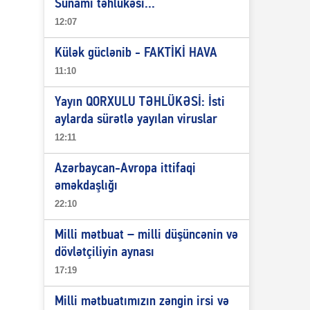
Sunami təhlükəsi...
12:07
Külək güclənib - FAKTİKİ HAVA
11:10
Yayın QORXULU TƏHLÜKƏSİ: İsti
aylarda sürətlə yayılan viruslar
12:11
Azərbaycan-Avropa ittifaqi
əməkdaşlığı
22:10
Milli mətbuat – milli düşüncənin və
dövlətçiliyin aynası
17:19
Milli mətbuatımızın zəngin irsi və