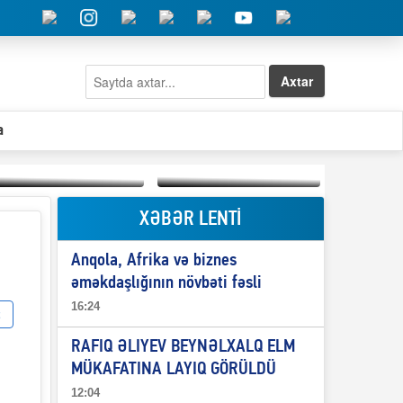
Axtar
a
XƏBƏR LENTİ
Elşad Abdullayevin
erməniləri
Qeyri-səlis məntiq və
maliyyələşdirən oğlu
Anqola, Afrika və biznes
il-nitq” elmimizə
niyə Azərbaycana
ələr verdi?
ekstradisiya olunmur?
əməkdaşlığının növbəti fəsli
16:24
RAFIQ ƏLIYEV BEYNƏLXALQ ELM
MÜKAFATINA LAYIQ GÖRÜLDÜ
12:04