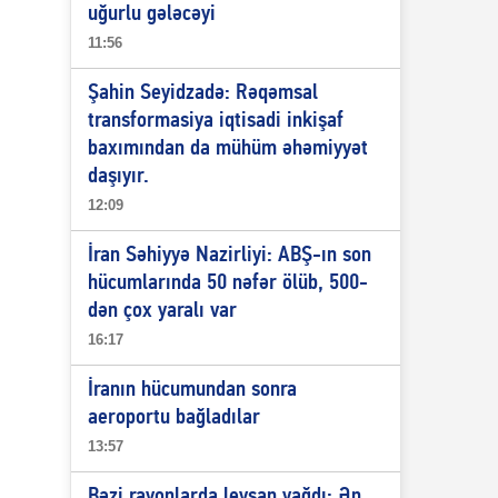
uğurlu gələcəyi
11:56
Şahin Seyidzadə: Rəqəmsal
transformasiya iqtisadi inkişaf
baxımından da mühüm əhəmiyyət
daşıyır.
12:09
İran Səhiyyə Nazirliyi: ABŞ-ın son
hücumlarında 50 nəfər ölüb, 500-
dən çox yaralı var
16:17
İranın hücumundan sonra
aeroportu bağladılar
13:57
Bəzi rayonlarda leysan yağdı: Ən