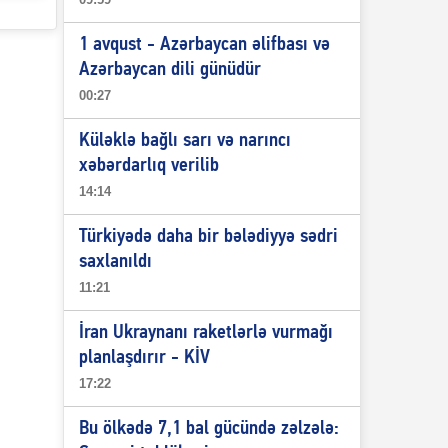
1 avqust - Azərbaycan əlifbası və
Azərbaycan dili günüdür
00:27
Küləklə bağlı sarı və narıncı
xəbərdarlıq verilib
14:14
Türkiyədə daha bir bələdiyyə sədri
saxlanıldı
11:21
İran Ukraynanı raketlərlə vurmağı
planlaşdırır - KİV
17:22
Bu ölkədə 7,1 bal gücündə zəlzələ: