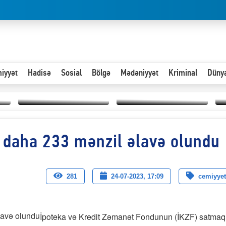
iyyət
Hadisə
Sosial
Bölgə
Mədəniyyət
Kriminal
Düny
Hər an ən çətin savaşa
 daha 233 mənzil əlavə olundu
Paytaxta giriş vizası —
hazır olmalıyıq-
“
"Xoş gəldin, cibində
ZƏLİMXAN
d
pul varsa.”
MƏMMƏDLİ YAZIR
n
281
24-07-2023, 17:09
cemiyyet
İpoteka və Kredit Zəmanət Fondunun (İKZF) satmaq