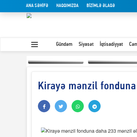
ANA SƏHİFƏ
HAQQIMIZDA
BİZİMLƏ ƏLAQƏ
Gündəm
Siyasət
İqtisadiyyat
Cəm
Kirayə mənzil fonduna
Yaxın Şərqdəki
müharibənin qısa
Olduğu kimi görünən
təhlili
insan