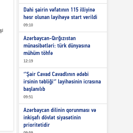
Dahi şairin vəfatının 115 illiyinə
həsr olunan layihəyə start verildi
09:10
şi
Azərbaycan-Qırğızıstan
münasibətləri: türk dünyasına
mühüm töhfə
12:19
‘’Şair Cavad Cavadlının ədəbi
irsinin təbliği‘’ layihəsinin icrasına
başlanılıb
09:51
Azərbaycan dilinin qorunması və
inkişafı dövlət siyasətinin
prioritetidir
09:59