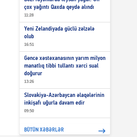
çox yağıntı Qaxda qeydə alındı
11:28
Yeni Zelandiyada güclü zəlzələ
olub
16:51
Gəncə xəstəxanasının yarım milyon
manatlıq tibbi tullantı xərci sual
doğurur
13:26
Slovakiya-Azərbaycan əlaqələrinin
inkişafı uğurla davam edir
09:50
BÜTÜN XƏBƏRLƏR