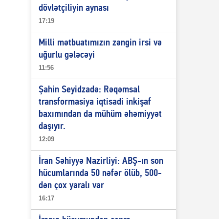
dövlətçiliyin aynası
17:19
Milli mətbuatımızın zəngin irsi və
uğurlu gələcəyi
11:56
Şahin Seyidzadə: Rəqəmsal
transformasiya iqtisadi inkişaf
baxımından da mühüm əhəmiyyət
daşıyır.
12:09
İran Səhiyyə Nazirliyi: ABŞ-ın son
hücumlarında 50 nəfər ölüb, 500-
dən çox yaralı var
16:17