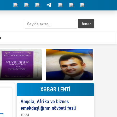
Axtar
a
XƏBƏR LENTİ
Elşad Abdullayevin
erməniləri
Qeyri-səlis məntiq və
maliyyələşdirən oğlu
Anqola, Afrika və biznes
il-nitq” elmimizə
niyə Azərbaycana
ələr verdi?
ekstradisiya olunmur?
əməkdaşlığının növbəti fəsli
16:24