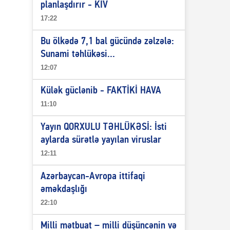
planlaşdırır - KİV
17:22
Bu ölkədə 7,1 bal gücündə zəlzələ:
Sunami təhlükəsi...
12:07
Külək güclənib - FAKTİKİ HAVA
11:10
Yayın QORXULU TƏHLÜKƏSİ: İsti
aylarda sürətlə yayılan viruslar
12:11
Azərbaycan-Avropa ittifaqi
əməkdaşlığı
22:10
Milli mətbuat – milli düşüncənin və