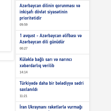
Azərbaycan dilinin qorunması və
inkişafı dövlət siyasətinin
prioritetidir
09:59
1 avqust - Azərbaycan əlifbası və
Azərbaycan dili günüdür
00:27
Küləklə bağlı sarı və narıncı
xəbərdarlıq verilib
14:14
Türkiyədə daha bir bələdiyyə sədri
saxlanıldı
11:21
İran Ukraynanı raketlərlə vurmağı