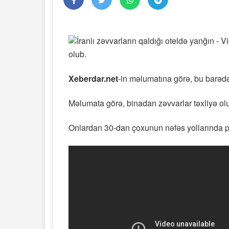
olub.
Xeberdar.net
-in məlumatına görə, bu barədə
Məlumata görə, binadan zəvvarlar təxliyə olunu
Onlardan 30-dan çoxunun nəfəs yollarında pr