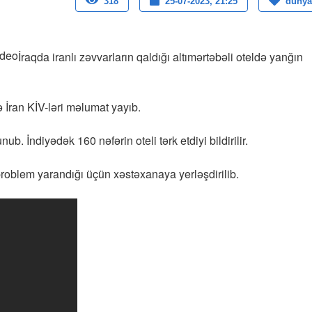
318
25-07-2023, 21:25
dunya
İraqda iranlı zəvvarların qaldığı altımərtəbəli oteldə yanğın
 İran KİV-ləri məlumat yayıb.
b. İndiyədək 160 nəfərin oteli tərk etdiyi bildirilir.
oblem yarandığı üçün xəstəxanaya yerləşdirilib.