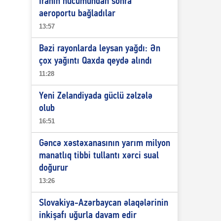
İranın hücumundan sonra
aeroportu bağladılar
13:57
Bəzi rayonlarda leysan yağdı: Ən
çox yağıntı Qaxda qeydə alındı
11:28
Yeni Zelandiyada güclü zəlzələ
olub
16:51
Gəncə xəstəxanasının yarım milyon
manatlıq tibbi tullantı xərci sual
doğurur
13:26
Slovakiya-Azərbaycan əlaqələrinin
inkişafı uğurla davam edir