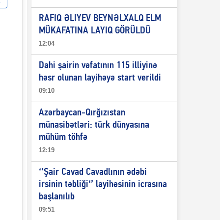
RAFIQ ƏLIYEV BEYNƏLXALQ ELM
MÜKAFATINA LAYIQ GÖRÜLDÜ
12:04
Dahi şairin vəfatının 115 illiyinə
həsr olunan layihəyə start verildi
09:10
Azərbaycan-Qırğızıstan
münasibətləri: türk dünyasına
mühüm töhfə
12:19
‘’Şair Cavad Cavadlının ədəbi
irsinin təbliği‘’ layihəsinin icrasına
başlanılıb
09:51