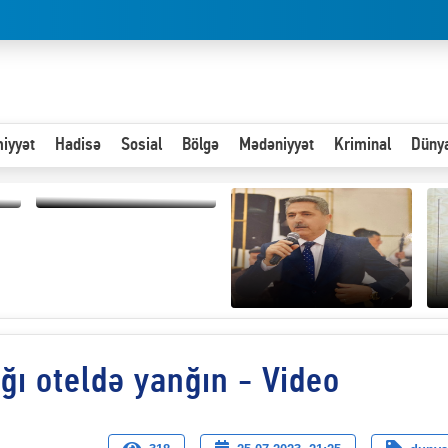
iyyət
Hadisə
Sosial
Bölgə
Mədəniyyət
Kriminal
Düny
Paytaxta giriş vizası —
"Xoş gəldin, cibində
pul varsa.”
Hər an ən çətin savaşa
ığı oteldə yanğın - Video
hazır olmalıyıq-
“
ZƏLİMXAN
d
MƏMMƏDLİ YAZIR
n