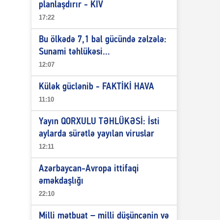
planlaşdırır - KİV
17:22
Bu ölkədə 7,1 bal gücündə zəlzələ:
Sunami təhlükəsi...
12:07
Külək güclənib - FAKTİKİ HAVA
11:10
Yayın QORXULU TƏHLÜKƏSİ: İsti
aylarda sürətlə yayılan viruslar
12:11
Azərbaycan-Avropa ittifaqi
əməkdaşlığı
22:10
Milli mətbuat – milli düşüncənin və