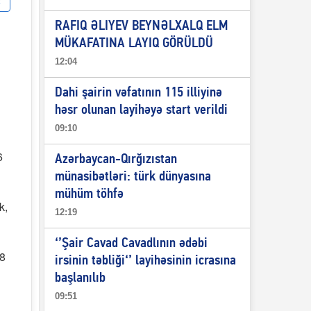
RAFIQ ƏLIYEV BEYNƏLXALQ ELM
MÜKAFATINA LAYIQ GÖRÜLDÜ
12:04
Dahi şairin vəfatının 115 illiyinə
həsr olunan layihəyə start verildi
09:10
6
Azərbaycan-Qırğızıstan
münasibətləri: türk dünyasına
mühüm töhfə
k,
12:19
‘’Şair Cavad Cavadlının ədəbi
18
irsinin təbliği‘’ layihəsinin icrasına
başlanılıb
09:51