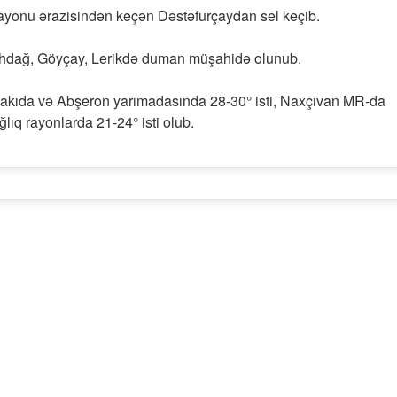
ayonu ərazisindən keçən Dəstəfurçaydan sel keçib.
Şahdağ, Göyçay, Lerikdə duman müşahidə olunub.
Bakıda və Abşeron yarımadasında 28-30° isti, Naxçıvan MR-da
ğlıq rayonlarda 21-24° isti olub.