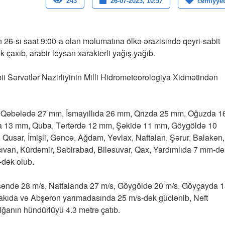
243
26-07-2023, 10:57
cemiyyet
n 26-sı saat 9:00-a olan məlumatına ölkə ərazisində qeyri-sabit
 çaxıb, arabir leysan xarakterli yağış yağıb.
ii Sərvətlər Nazirliyinin Milli Hidrometeorologiya Xidmətindən
 Qəbələdə 27 mm, İsmayıllıda 26 mm, Qrızda 25 mm, Oğuzda 1
13 mm, Quba, Tərtərdə 12 mm, Şəkidə 11 mm, Göygöldə 10
usar, İmişli, Gəncə, Ağdam, Yevlax, Naftalan, Şərur, Balakən,
ıvan, Kürdəmir, Sabirabad, Biləsuvar, Qax, Yardımlıda 7 mm-də
dək olub.
əsəndə 28 m/s, Naftalanda 27 m/s, Göygöldə 20 m/s, Göyçayda 
Bakıda və Abşeron yarımadasında 25 m/s-dək güclənib, Neft
ğanın hündürlüyü 4.3 metrə çatıb.