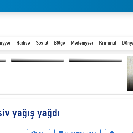
iyyət
Hadisə
Sosial
Bölgə
Mədəniyyət
Kriminal
Düny
Hər an ən çətin savaşa
Paytaxta giriş vizası —
hazır olmalıyıq-
"Xoş gəldin, cibində
ZƏLİMXAN
pul varsa.”
MƏMMƏDLİ YAZIR
siv yağış yağdı
“
d
n