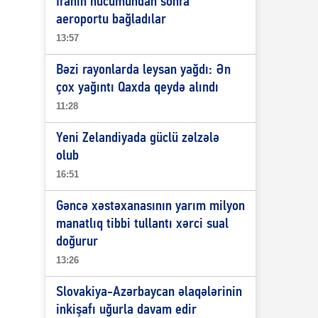
İranın hücumundan sonra
aeroportu bağladılar
13:57
Bəzi rayonlarda leysan yağdı: Ən
çox yağıntı Qaxda qeydə alındı
11:28
Yeni Zelandiyada güclü zəlzələ
olub
16:51
Gəncə xəstəxanasının yarım milyon
manatlıq tibbi tullantı xərci sual
doğurur
13:26
Slovakiya-Azərbaycan əlaqələrinin
inkişafı uğurla davam edir