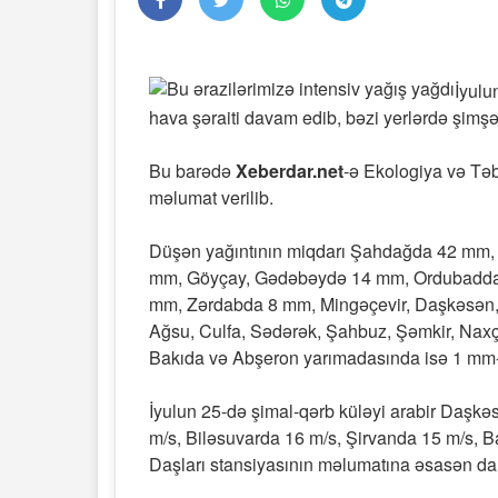
İyulu
hava şəraiti davam edib, bəzi yerlərdə şimşək
Bu barədə
Xeberdar.net
-ə Ekologiya və Təb
məlumat verilib.
Düşən yağıntının miqdarı Şahdağda 42 mm,
mm, Göyçay, Gədəbəydə 14 mm, Ordubadda 
mm, Zərdabda 8 mm, Mingəçevir, Daşkəsən, Q
Ağsu, Culfa, Sədərək, Şahbuz, Şəmkir, Naxç
Bakıda və Abşeron yarımadasında isə 1 mm-
İyulun 25-də şimal-qərb küləyi arabir Daşk
m/s, Biləsuvarda 16 m/s, Şirvanda 15 m/s, 
Daşları stansiyasının məlumatına əsasən dal