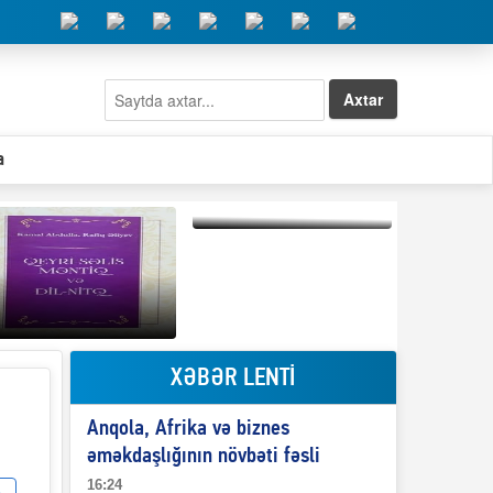
Axtar
a
Elşad Abdullayevin
erməniləri
maliyyələşdirən oğlu
niyə Azərbaycana
ekstradisiya olunmur?
XƏBƏR LENTİ
Qeyri-səlis məntiq və
Anqola, Afrika və biznes
il-nitq” elmimizə
ələr verdi?
əməkdaşlığının növbəti fəsli
16:24