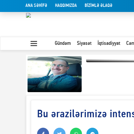
ANA SƏHİFƏ
HAQQIMIZDA
BİZİMLƏ ƏLAQƏ
Gündəm
Siyasət
İqtisadiyyat
Cəm
Olduğu kimi görünən
insan
Bu ərazilərimizə inten
Yaxın Şərqdəki
müharibənin qısa
təhlili