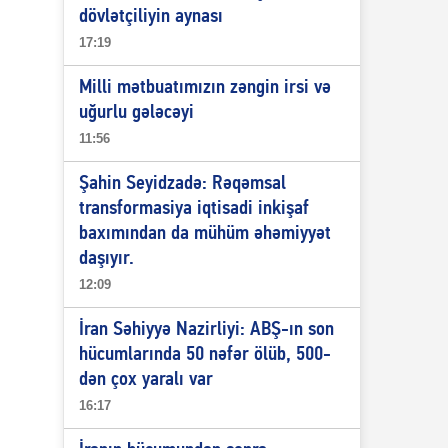
dövlətçiliyin aynası
17:19
Milli mətbuatımızın zəngin irsi və
uğurlu gələcəyi
11:56
Şahin Seyidzadə: Rəqəmsal
transformasiya iqtisadi inkişaf
baxımından da mühüm əhəmiyyət
daşıyır.
12:09
İran Səhiyyə Nazirliyi: ABŞ-ın son
hücumlarında 50 nəfər ölüb, 500-
dən çox yaralı var
16:17