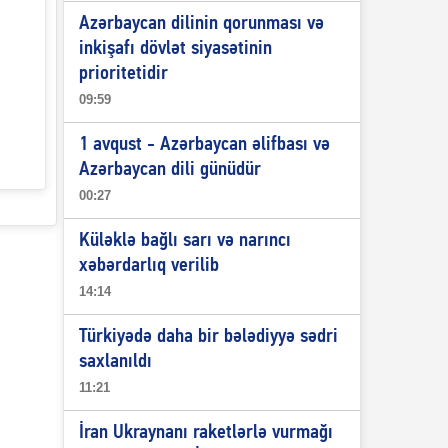
Azərbaycan dilinin qorunması və
inkişafı dövlət siyasətinin
prioritetidir
09:59
1 avqust - Azərbaycan əlifbası və
Azərbaycan dili günüdür
00:27
Küləklə bağlı sarı və narıncı
xəbərdarlıq verilib
14:14
Türkiyədə daha bir bələdiyyə sədri
saxlanıldı
11:21
İran Ukraynanı raketlərlə vurmağı