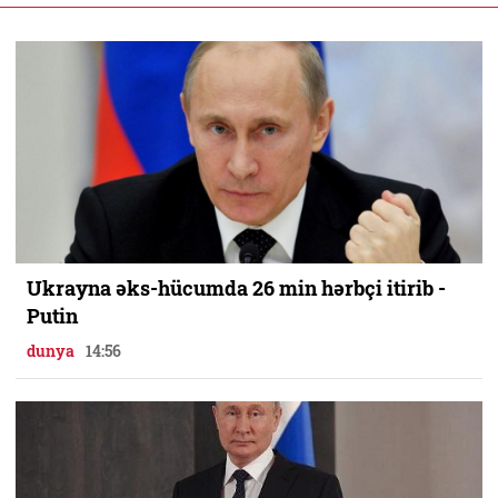
Ukrayna əks-hücumda 26 min hərbçi itirib -
Putin
dunya
14:56