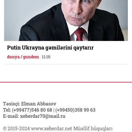
Putin Ukrayna gəmilərini qaytarır
dunya / gundem
11:16
Təsisçi: Elman Abbasov
Tel: (+99477)546 80 68 | (+99450)358 99 63
E-mail: xeberdar70@mail.ru
© 2015-2024 www.xeberdar.net Müəllif hüquqları