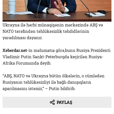
Ukrayna ilə hərbi münaqişənin mərkəzində ABŞ və
NATO tərəfindən təhlükəsizlik təhdidlərinin
yaradılması dayanır.
Xeberdar.net
-in məlumatıa görə,bunu Rusiya Prezidenti
Vladimir Putin Sankt-Peterburqda keçirilən Rusiya-
Afrika Forumunda deyib.
“ABŞ, NATO və Ukrayna bütün ölkələrin, o cümlədən
Rusiyanın təhlükəsizliyi ilə bağlı danışıqların
aparılmasını istəmir,” – Putin bildirib.
PAYLAŞ