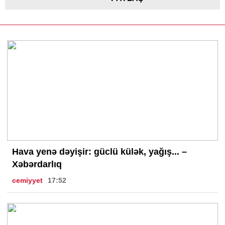
Hava yenə dəyişir: güclü külək, yağış... –
Xəbərdarlıq
cemiyyet
17:52