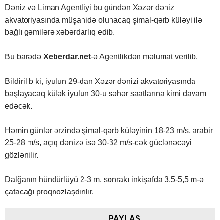
Dəniz və Liman Agentliyi bu gündən Xəzər dəniz
akvatoriyasında müşahidə olunacaq şimal-qərb küləyi ilə
bağlı gəmilərə xəbərdarlıq edib.
Bu barədə
Xeberdar.net
-ə Agentlikdən məlumat verilib.
Bildirilib ki, iyulun 29-dan Xəzər dənizi akvatoriyasında
başlayacaq külək iyulun 30-u səhər saatlarına kimi davam
edəcək.
Həmin günlər ərzində şimal-qərb küləyinin 18-23 m/s, arabir
25-28 m/s, açıq dənizə isə 30-32 m/s-dək güclənəcəyi
gözlənilir.
Dalğanın hündürlüyü 2-3 m, sonrakı inkişafda 3,5-5,5 m-ə
çatacağı proqnozlaşdırılır.
PAYLAŞ