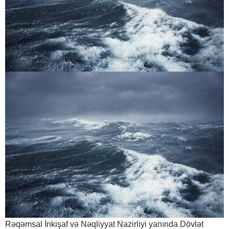
Rəqəmsal İnkişaf və Nəqliyyat Nazirliyi yanında Dövlət