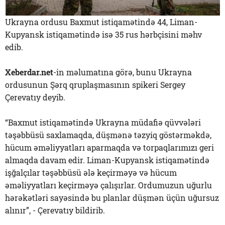
Ukrayna ordusu Baxmut istiqamətində 44, Liman-
Kupyansk istiqamətində isə 35 rus hərbçisini məhv
edib.
Xeberdar.net
-in məlumatına görə, bunu Ukrayna
ordusunun Şərq qruplaşmasının spikeri Sergey
Çerevatıy deyib.
“Baxmut istiqamətində Ukrayna müdafiə qüvvələri
təşəbbüsü saxlamaqda, düşmənə təzyiq göstərməkdə,
hücum əməliyyatları aparmaqda və torpaqlarımızı geri
almaqda davam edir. Liman-Kupyansk istiqamətində
işğalçılar təşəbbüsü ələ keçirməyə və hücum
əməliyyatları keçirməyə çalışırlar. Ordumuzun uğurlu
hərəkətləri sayəsində bu planlar düşmən üçün uğursuz
alınır”, - Çerevatıy bildirib.