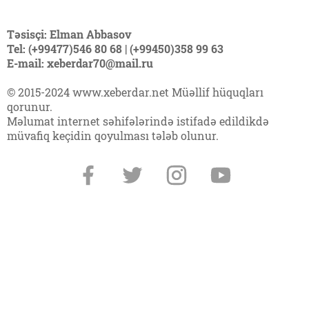
Təsisçi: Elman Abbasov
Tel: (+99477)546 80 68 | (+99450)358 99 63
E-mail: xeberdar70@mail.ru
© 2015-2024 www.xeberdar.net Müəllif hüquqları
qorunur.
Məlumat internet səhifələrində istifadə edildikdə
müvafiq keçidin qoyulması tələb olunur.