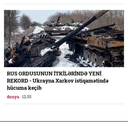
RUS ORDUSUNUN İTKİLƏRİNDƏ YENİ
REKORD - Ukrayna Xarkov istiqamətində
hücuma keçib
dunya
12:35