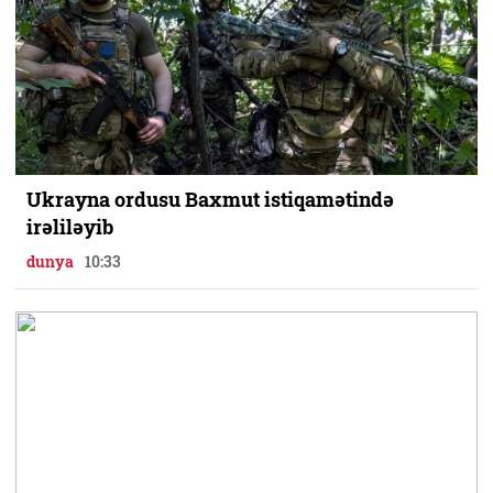
Ukrayna ordusu Baxmut istiqamətində
irəliləyib
dunya
10:33