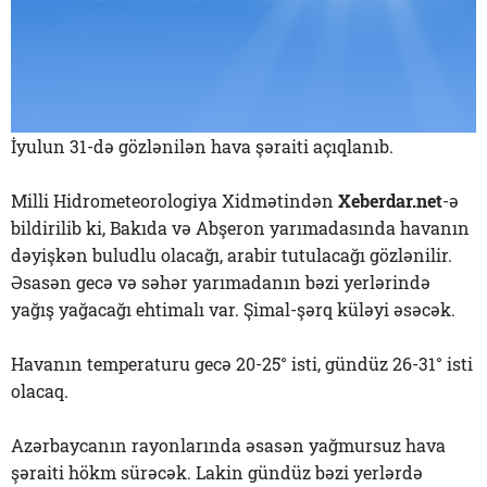
İyulun 31-də gözlənilən hava şəraiti açıqlanıb.
Milli Hidrometeorologiya Xidmətindən
Xeberdar.net
-ə
bildirilib ki, Bakıda və Abşeron yarımadasında havanın
dəyişkən buludlu olacağı, arabir tutulacağı gözlənilir.
Əsasən gecə və səhər yarımadanın bəzi yerlərində
yağış yağacağı ehtimalı var. Şimal-şərq küləyi əsəcək.
Havanın temperaturu gecə 20-25° isti, gündüz 26-31° isti
olacaq.
Azərbaycanın rayonlarında əsasən yağmursuz hava
şəraiti hökm sürəcək. Lakin gündüz bəzi yerlərdə