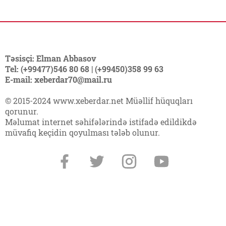
Təsisçi: Elman Abbasov
Tel: (+99477)546 80 68 | (+99450)358 99 63
E-mail: xeberdar70@mail.ru
© 2015-2024 www.xeberdar.net Müəllif hüquqları
qorunur.
Məlumat internet səhifələrində istifadə edildikdə
müvafiq keçidin qoyulması tələb olunur.