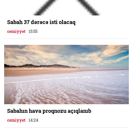
Sabah 37 dərəcə isti olacaq
cemiyyet
15:55
Sabahın hava proqnozu açıqlanıb
cemiyyet
14:24