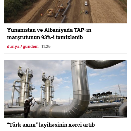
Yunanıstan və Albaniyada TAP-ın
marşrutunun 93%-i təmizlənib
dunya / gundem
11:26
“Türk axını” layihəsinin xərci artıb