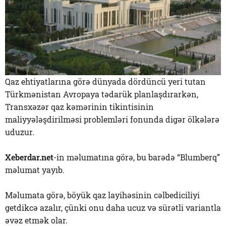
Qaz ehtiyatlarına görə dünyada dördüncü yeri tutan
Türkmənistan Avropaya tədarük planlaşdırarkən,
Transxəzər qaz kəmərinin tikintisinin
maliyyələşdirilməsi problemləri fonunda digər ölkələrə
uduzur.
Xeberdar.net
-in məlumatına görə, bu barədə “Blumberq”
məlumat yayıb.
Məlumata görə, böyük qaz layihəsinin cəlbediciliyi
getdikcə azalır, çünki onu daha ucuz və sürətli variantla
əvəz etmək olar.