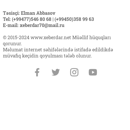
Təsisçi: Elman Abbasov
Tel: (+99477)546 80 68 | (+99450)358 99 63
E-mail: xeberdar70@mail.ru
© 2015-2024 www.xeberdar.net Müəllif hüquqları
qorunur.
Məlumat internet səhifələrində istifadə edildikdə
müvafiq keçidin qoyulması tələb olunur.