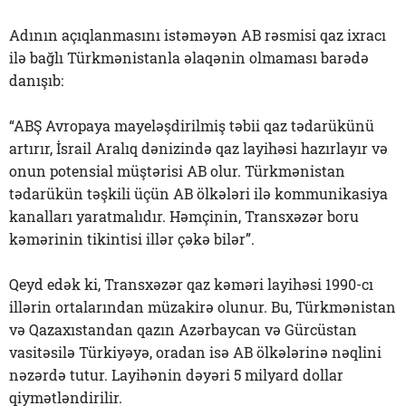
Adının açıqlanmasını istəməyən AB rəsmisi qaz ixracı
ilə bağlı Türkmənistanla əlaqənin olmaması barədə
danışıb:
“ABŞ Avropaya mayeləşdirilmiş təbii qaz tədarükünü
artırır, İsrail Aralıq dənizində qaz layihəsi hazırlayır və
onun potensial müştərisi AB olur. Türkmənistan
tədarükün təşkili üçün AB ölkələri ilə kommunikasiya
kanalları yaratmalıdır. Həmçinin, Transxəzər boru
kəmərinin tikintisi illər çəkə bilər”.
Qeyd edək ki, Transxəzər qaz kəməri layihəsi 1990-cı
illərin ortalarından müzakirə olunur. Bu, Türkmənistan
və Qazaxıstandan qazın Azərbaycan və Gürcüstan
vasitəsilə Türkiyəyə, oradan isə AB ölkələrinə nəqlini
nəzərdə tutur. Layihənin dəyəri 5 milyard dollar
qiymətləndirilir.