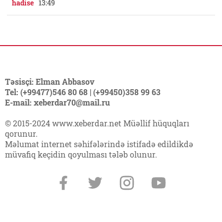
hadise
13:49
Təsisçi: Elman Abbasov
Tel: (+99477)546 80 68 | (+99450)358 99 63
E-mail: xeberdar70@mail.ru
© 2015-2024 www.xeberdar.net Müəllif hüquqları
qorunur.
Məlumat internet səhifələrində istifadə edildikdə
müvafiq keçidin qoyulması tələb olunur.