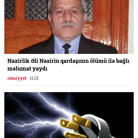
Nazirlik Əli Nasirin qardaşının ölümü ilə bağlı
məlumat yaydı
cemiyyet
11:13