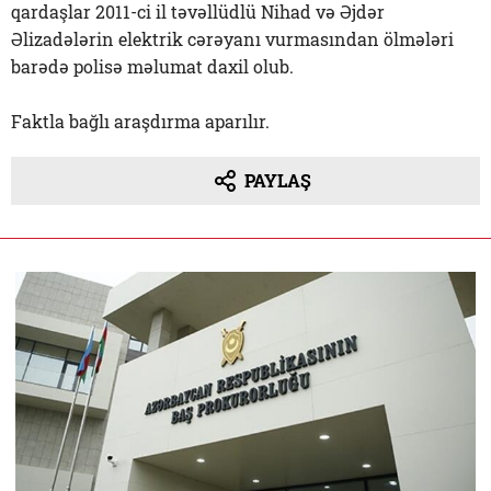
qardaşlar 2011-ci il təvəllüdlü Nihad və Əjdər
Əlizadələrin elektrik cərəyanı vurmasından ölmələri
barədə polisə məlumat daxil olub.
Faktla bağlı araşdırma aparılır.
PAYLAŞ