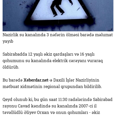
Nazirlik su kanalında 3 nəfərin ölməsi barədə məlumat
yayıb
Sabirabadda 12 yaşlı əkiz qardaşları və 16 yaşlı
qohumunu su kanalında elektrik cərəyanı vuraraq
öldürüb.
Bu barədə
Xeberdar.net
-ə Daxili İşlər Nazirliyinin
mətbuat xidmətinin regional qrupundan bildirilib.
Qeyd olunub ki, bu gün saat 11:30 radələrində Sabirabad
rayonu Cavad kəndində su kanalında 2007-ci il
təvəllüdlü Əliyev Orxan və onun qohumları - əkiz