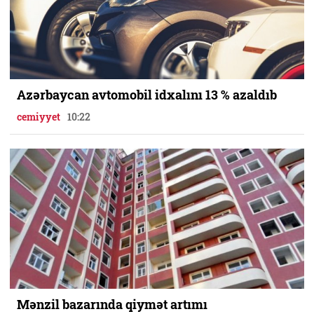
Azərbaycan avtomobil idxalını 13 % azaldıb
cemiyyet
10:22
Mənzil bazarında qiymət artımı