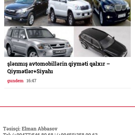
şlənmış avtomobillərin qiyməti qalxır –
Qiymətlər+Siyahı
gundem
16:47
Təsisçi: Elman Abbasov
Tel: (+99477)546 80 68 | (+99450)358 99 63