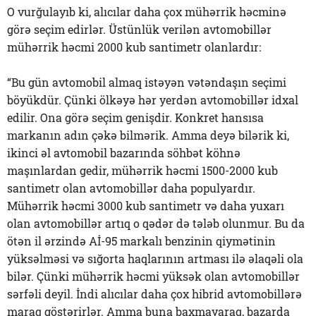
O vurğulayıb ki, alıcılar daha çox mühərrik həcminə
görə seçim edirlər. Üstünlük verilən avtomobillər
mühərrik həcmi 2000 kub santimetr olanlardır:
“Bu gün avtomobil almaq istəyən vətəndaşın seçimi
böyükdür. Çünki ölkəyə hər yerdən avtomobillər idxal
edilir. Ona görə seçim genişdir. Konkret hansısa
markanın adın çəkə bilmərik. Amma deyə bilərik ki,
ikinci əl avtomobil bazarında söhbət köhnə
maşınlardan gedir, mühərrik həcmi 1500-2000 kub
santimetr olan avtomobillər daha populyardır.
Mühərrik həcmi 3000 kub santimetr və daha yuxarı
olan avtomobillər artıq o qədər də tələb olunmur. Bu da
ötən il ərzində Aİ-95 markalı benzinin qiymətinin
yüksəlməsi və sığorta haqlarının artması ilə əlaqəli ola
bilər. Çünki mühərrik həcmi yüksək olan avtomobillər
sərfəli deyil. İndi alıcılar daha çox hibrid avtomobillərə
maraq göstərirlər. Amma buna baxmayaraq, bazarda