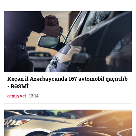
Keçən il Azərbaycanda 167 avtomobil qaçırılıb
- RƏSMİ
cemiyyet
13:14