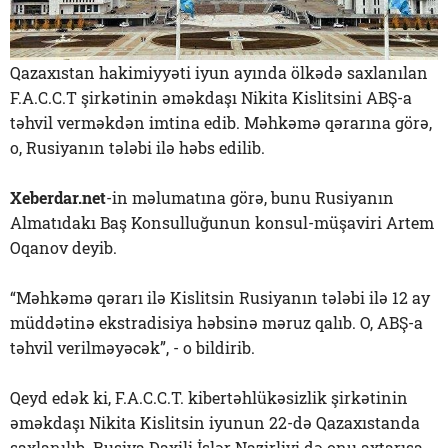
Qazaxıstan hakimiyyəti iyun ayında ölkədə saxlanılan
F.A.C.C.T şirkətinin əməkdaşı Nikita Kislitsini ABŞ-a
təhvil verməkdən imtina edib. Məhkəmə qərarına görə,
o, Rusiyanın tələbi ilə həbs edilib.
Xeberdar.net
-in məlumatına görə, bunu Rusiyanın
Almatıdakı Baş Konsulluğunun konsul-müşaviri Artem
Oqanov deyib.
“Məhkəmə qərarı ilə Kislitsin Rusiyanın tələbi ilə 12 ay
müddətinə ekstradisiya həbsinə məruz qalıb. O, ABŞ-a
təhvil verilməyəcək”, - o bildirib.
Qeyd edək ki, F.A.C.C.T. kibertəhlükəsizlik şirkətinin
əməkdaşı Nikita Kislitsin iyunun 22-də Qazaxıstanda
saxlanılıb. Rusiya Daxili İşlər Nazirliyi də onu axtarışa