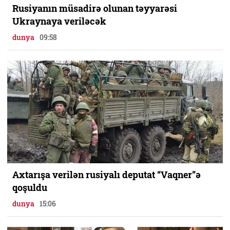
Rusiyanın müsadirə olunan təyyarəsi
Ukraynaya veriləcək
dunya
09:58
Axtarışa verilən rusiyalı deputat “Vaqner”ə
qoşuldu
dunya
15:06