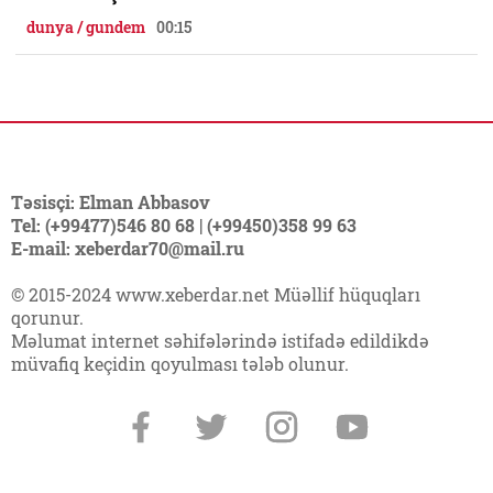
dunya / gundem
00:15
Təsisçi: Elman Abbasov
Tel: (+99477)546 80 68 | (+99450)358 99 63
E-mail: xeberdar70@mail.ru
© 2015-2024 www.xeberdar.net Müəllif hüquqları
qorunur.
Məlumat internet səhifələrində istifadə edildikdə
müvafiq keçidin qoyulması tələb olunur.