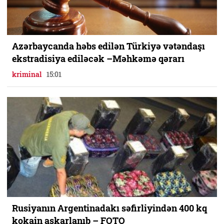
Azərbaycanda həbs edilən Türkiyə vətəndaşı
ekstradisiya ediləcək –Məhkəmə qərarı
kriminal
15:01
Rusiyanın Argentinadakı səfirliyindən 400 kq
kokain aşkarlanıb – FOTO