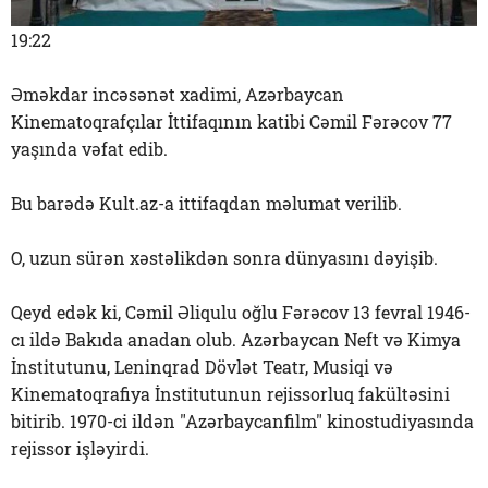
19:22
Əməkdar incəsənət xadimi, Azərbaycan
Kinematoqrafçılar İttifaqının katibi Cəmil Fərəcov 77
yaşında vəfat edib.
Bu barədə Kult.az-a ittifaqdan məlumat verilib.
O, uzun sürən xəstəlikdən sonra dünyasını dəyişib.
Qeyd edək ki, Cəmil Əliqulu oğlu Fərəcov 13 fevral 1946-
cı ildə Bakıda anadan olub. Azərbaycan Neft və Kimya
İnstitutunu, Leninqrad Dövlət Teatr, Musiqi və
Kinematoqrafiya İnstitutunun rejissorluq fakültəsini
bitirib. 1970-ci ildən "Azərbaycanfilm" kinostudiyasında
rejissor işləyirdi.