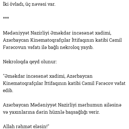
İki övladı, üç nəvəsi var.
***
Mədəniyyət Nazirliyi Əməkdar incəsənət xadimi,
Azərbaycan Kinematoqrafçılar İttifaqının katibi Cəmil
Fərəcovun vəfatı ilə bağlı nekroloq yayıb.
Nekroloqda qeyd olunur:
"Əməkdar incəsənət xadimi, Azərbaycan
Kinematoqrafçılar İttifaqının katibi Cəmil Fərəcov vəfat
edib.
Azərbaycan Mədəniyyət Nazirliyi mərhumun ailəsinə
və yaxınlarına dərin hüznlə başsağlığı verir.
Allah rəhmət eləsin!"