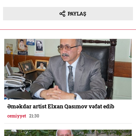
PAYLAŞ
Əməkdar artist Elxan Qasımov vəfat edib
cemiyyet
21:30