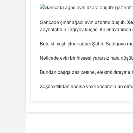
Gəncədə çinar ağacı evin üzərinə düşüb.
Xe
Zeynalabdin Tağıyev küçəsi 94 ünavanında q
Belə ki, yaşlı çinar ağacı Şahin Sadıqova mə
Nəticədə evin bir hissəsi yararsız hala düşü
Bundan başqa qaz xəttinə, elektrik dirəyinə 
Xoşbəxtlikdən hadisə vaxtı xəsarət alan olm