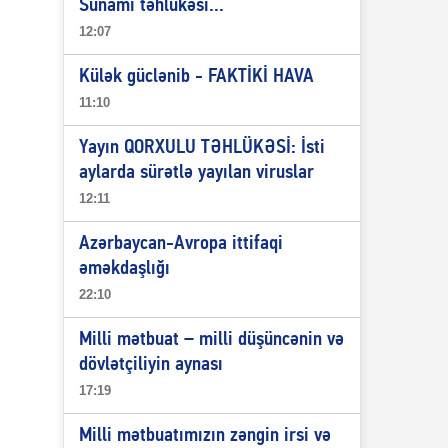
Sunami təhlükəsi...
12:07
Külək güclənib - FAKTİKİ HAVA
11:10
Yayın QORXULU TƏHLÜKƏSİ: İsti
aylarda sürətlə yayılan viruslar
12:11
Azərbaycan-Avropa ittifaqi
əməkdaşlığı
22:10
Milli mətbuat – milli düşüncənin və
dövlətçiliyin aynası
17:19
Milli mətbuatımızın zəngin irsi və