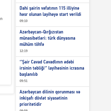
Dahi şairin vəfatının 115 illiyinə
həsr olunan layihəyə start verildi
in
09:10
Azərbaycan-Qırğızıstan
münasibətləri: türk dünyasına
mühüm töhfə
12:19
‘’Şair Cavad Cavadlının ədəbi
irsinin təbliği‘’ layihəsinin icrasına
başlanılıb
09:51
Azərbaycan dilinin qorunması və
inkişafı dövlət siyasətinin
prioritetidir
09:59