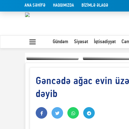
ANA SƏHİFƏ
HAQQIMIZDA
BİZİMLƏ ƏLAQƏ
Gündəm
Siyasət
İqtisadiyyat
Cəm
Gəncədə ağac evin üzə
Yaxın Şərqdəki
müharibənin qısa
Olduğu kimi görünən
təhlili
insan
dəyib