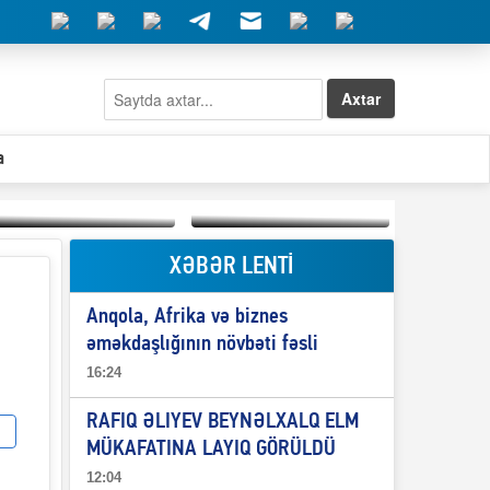
Axtar
a
XƏBƏR LENTİ
Elşad Abdullayevin
erməniləri
Qeyri-səlis məntiq və
maliyyələşdirən oğlu
Anqola, Afrika və biznes
il-nitq” elmimizə
niyə Azərbaycana
ələr verdi?
ekstradisiya olunmur?
əməkdaşlığının növbəti fəsli
16:24
RAFIQ ƏLIYEV BEYNƏLXALQ ELM
MÜKAFATINA LAYIQ GÖRÜLDÜ
12:04