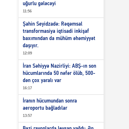
uğurlu gələcəyi
11:56
Şahin Seyidzadə: Rəqəmsal
transformasiya iqtisadi inkişaf
baxımından da mühüm əhəmiyyət
daşıyır.
12:09
İran Səhiyyə Nazirliyi: ABŞ-ın son
hücumlarında 50 nəfər ölüb, 500-
dən çox yaralı var
16:17
İranın hücumundan sonra
aeroportu bağladılar
13:57
Bəzi rayonlarda leysan yağdı: Ən