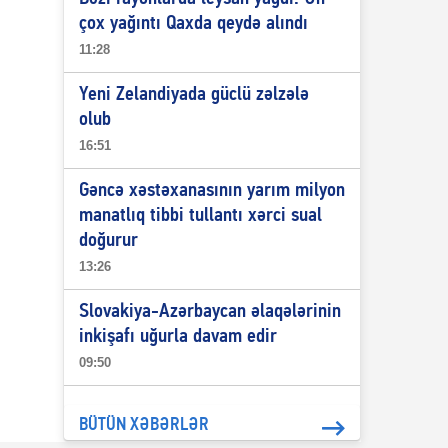
çox yağıntı Qaxda qeydə alındı
11:28
Yeni Zelandiyada güclü zəlzələ
olub
16:51
Gəncə xəstəxanasının yarım milyon
manatlıq tibbi tullantı xərci sual
doğurur
13:26
Slovakiya-Azərbaycan əlaqələrinin
inkişafı uğurla davam edir
09:50
BÜTÜN XƏBƏRLƏR