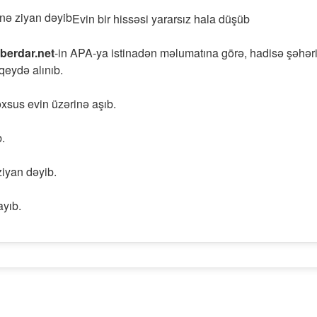
Evin bir hissəsi yararsız hala düşüb
berdar.net
-in APA-ya istinadən məlumatına görə, hadisə şəhər
eydə alınıb.
xsus evin üzərinə aşıb.
b.
ziyan dəyib.
ayıb.