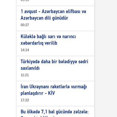
1 avqust - Azərbaycan əlifbası və
Azərbaycan dili günüdür
00:27
Küləklə bağlı sarı və narıncı
xəbərdarlıq verilib
14:14
Türkiyədə daha bir bələdiyyə sədri
saxlanıldı
11:21
İran Ukraynanı raketlərlə vurmağı
planlaşdırır - KİV
17:22
Bu ölkədə 7,1 bal gücündə zəlzələ: