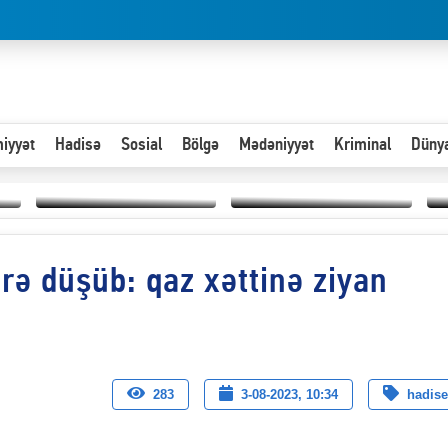
iyyət
Hadisə
Sosial
Bölgə
Mədəniyyət
Kriminal
Düny
Hər an ən çətin savaşa
rə düşüb: qaz xəttinə ziyan
Paytaxta giriş vizası —
hazır olmalıyıq-
“
"Xoş gəldin, cibində
ZƏLİMXAN
d
pul varsa.”
MƏMMƏDLİ YAZIR
n
283
3-08-2023, 10:34
hadise