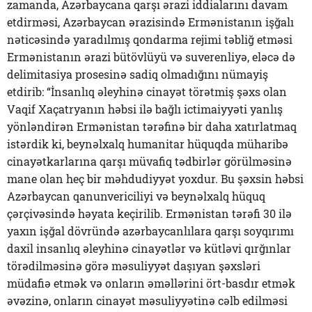
zamanda, Azərbaycana qarşı ərazi iddialarını davam
etdirməsi, Azərbaycan ərazisində Ermənistanın işğalı
nəticəsində yaradılmış qondarma rejimi təbliğ etməsi
Ermənistanın ərazi bütövlüyü və suverenliyə, eləcə də
delimitasiya prosesinə sadiq olmadığını nümayiş
etdirib: “İnsanlıq əleyhinə cinayət törətmiş şəxs olan
Vaqif Xaçatryanın həbsi ilə bağlı ictimaiyyəti yanlış
yönləndirən Ermənistan tərəfinə bir daha xatırlatmaq
istərdik ki, beynəlxalq humanitar hüquqda müharibə
cinayətkarlarına qarşı müvafiq tədbirlər görülməsinə
mane olan heç bir məhdudiyyət yoxdur. Bu şəxsin həbsi
Azərbaycan qanunvericiliyi və beynəlxalq hüquq
çərçivəsində həyata keçirilib. Ermənistan tərəfi 30 ilə
yaxın işğal dövründə azərbaycanlılara qarşı soyqırımı
daxil insanlıq əleyhinə cinayətlər və kütləvi qırğınlar
törədilməsinə görə məsuliyyət daşıyan şəxsləri
müdafiə etmək və onların əməllərini ört-basdır etmək
əvəzinə, onların cinayət məsuliyyətinə cəlb edilməsi