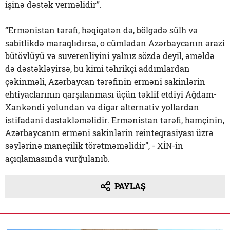
işinə dəstək verməlidir”.
“Ermənistan tərəfi, həqiqətən də, bölgədə sülh və
sabitlikdə maraqlıdırsa, o cümlədən Azərbaycanın ərazi
bütövlüyü və suverenliyini yalnız sözdə deyil, əməldə
də dəstəkləyirsə, bu kimi təhrikçi addımlardan
çəkinməli, Azərbaycan tərəfinin erməni sakinlərin
ehtiyaclarının qarşılanması üçün təklif etdiyi Ağdam-
Xankəndi yolundan və digər alternativ yollardan
istifadəni dəstəkləməlidir. Ermənistan tərəfi, həmçinin,
Azərbaycanın erməni sakinlərin reinteqrasiyası üzrə
səylərinə maneçilik törətməməlidir”, - XİN-in
açıqlamasında vurğulanıb.
PAYLAŞ