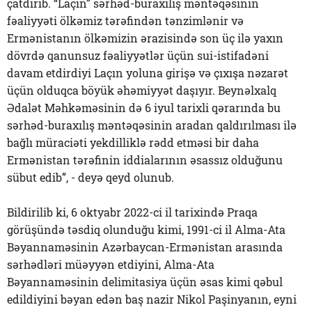
çatdırıb. “Laçın” sərhəd-buraxılış məntəqəsinin
fəaliyyəti ölkəmiz tərəfindən tənzimlənir və
Ermənistanın ölkəmizin ərazisində son üç ilə yaxın
dövrdə qanunsuz fəaliyyətlər üçün sui-istifadəni
davam etdirdiyi Laçın yoluna girişə və çıxışa nəzarət
üçün olduqca böyük əhəmiyyət daşıyır. Beynəlxalq
Ədalət Məhkəməsinin də 6 iyul tarixli qərarında bu
sərhəd-buraxılış məntəqəsinin aradan qaldırılması ilə
bağlı müraciəti yekdilliklə rədd etməsi bir daha
Ermənistan tərəfinin iddialarının əsassız olduğunu
sübut edib”, - deyə qeyd olunub.
Bildirilib ki, 6 oktyabr 2022-ci il tarixində Praqa
görüşündə təsdiq olunduğu kimi, 1991-ci il Alma-Ata
Bəyannaməsinin Azərbaycan-Ermənistan arasında
sərhədləri müəyyən etdiyini, Alma-Ata
Bəyannaməsinin delimitasiya üçün əsas kimi qəbul
edildiyini bəyan edən baş nazir Nikol Paşinyanın, eyni