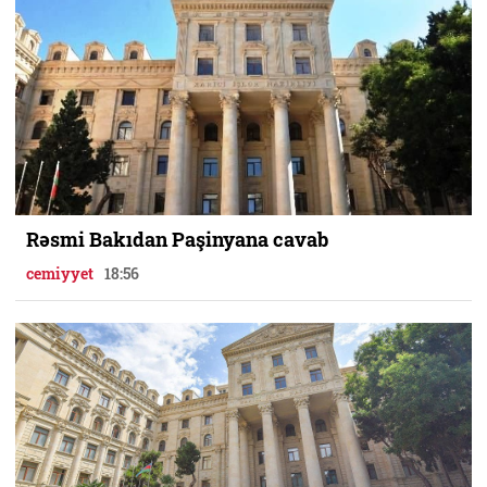
Rəsmi Bakıdan Paşinyana cavab
cemiyyet
18:56