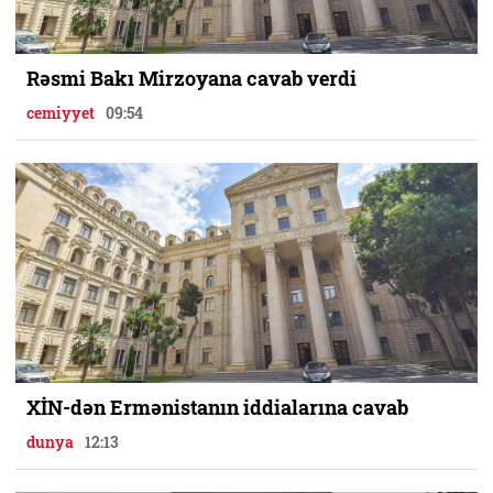
Rəsmi Bakı Mirzoyana cavab verdi
cemiyyet
09:54
XİN-dən Ermənistanın iddialarına cavab
dunya
12:13