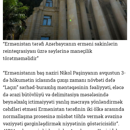
“Ermənistan tərəfi Azərbaycanın erməni sakinlərin
reinteqrasiyası üzrə səylərinə maneçilik
törətməməlidir”
“Ermənistanın baş naziri Nikol Paşinyanın avqustun 3-
də hökumətin iclasında çıxışı zamanı növbəti dəfə
“Laçın” sərhəd-buraxılış məntəqəsinin fəaliyyəti, eləcə
də ərazi bütövlüyü və delimitasiya məsələsində
beynəlxalq ictimaiyyəti yanlış məcraya yönləndirmək
cəhdləri etməsi Ermənistan tərəfinin iki ölkə arasında
normallaşma prosesinə müsbət töhfə vermək əvəzinə
vəziyyəti gərginləşdirmək niyyətinin göstəricisidir”.