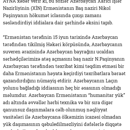
AYNA xəbər verir ki, bu sözlər Azərbaycan Xarici İşlər
Nazirliyinin (XİN) Ermənistanın Baş naziri Nikol
Paşinyanın hökumət iclasında çıxışı zamanı
səsləndirdiyi iddialara dair şərhində əksini tapıb.
“Ermənistan tərəfinin 15 iyun tarixində Azərbaycan
tərəfindən tikilmiş Həkəri körpüsündə, Azərbaycanın
suveren ərazisində Azərbaycan bayrağını ucaldan
sərhədçilərimizə atəş açmasını baş nazir N.Paşinyanın
Azərbaycan tərəfindən təxribat kimi təqdim etməsi bir
daha Ermənistanın həyata keçirdiyi təxribatlara bəraət
qazandırdığını nümayiş etdirir. Azərbaycanın Laçın
yolunu bağladığı iddiasının heç bir əsasının olmadığı
məlumdur. Azərbaycan Ermənistanın “humanitar yük”
adı altında əvvəllər hərbi texnika və bir sıra digər
qanunsuz daşınmalara cəlb olunmuş nəqliyyat
vasitələri ilə Azərbaycana ölkəmizin icazəsi olmadan
yük daşımasının qəbuledilməzliyini dəfələrlə diqqətə