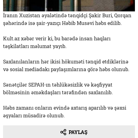
İranın Xuzistan əyalətində tənqidçi Şakir Buri, Qorqan
şəhərində isə şair-yazıçı Həbib Musəvi həbs edilib.
Kult.az xəbər verir ki, bu barədə insan haqları
təşkilatları məlumat yayıb.
Saxlanılanların hər ikisi hökuməti tənqid etdiklərinə
və sosial mediadakı paylaşımlarına görə həbs olunub.
Sənətçilər SEPAH-ın təhlükəsizlik və kəşfiyyat
bölməsinin əməkdaşları tərəfindən saxlanılıb.
Həbs zamanı onların evində axtarış aparılıb və şəxsi
əşyaları müsadirə olunub.
PAYLAŞ