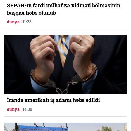
SEPAH-ın fərdi mühafizə xidməti bölməsinin
başçısı həbs olunub
dunya
11:28
İranda amerikalı iş adamı həbs edildi
dunya
14:30