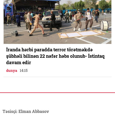
İranda hərbi paradda terror törətməkdə
şübhəli bilinən 22 nəfər həbs olunub- İstintaq
davam edir
dunya
14:15
Təsisçi: Elman Abbasov