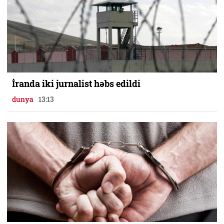
İranda iki jurnalist həbs edildi
dunya
13:13