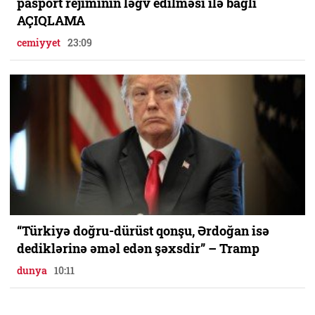
pasport rejiminin ləğv edilməsi ilə bağlı
AÇIQLAMA
cemiyyet
23:09
“Türkiyə doğru-dürüst qonşu, Ərdoğan isə
dediklərinə əməl edən şəxsdir” – Tramp
dunya
10:11