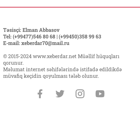
Təsisçi: Elman Abbasov
Tel: (+99477)546 80 68 | (+99450)358 99 63
E-mail: xeberdar70@mail.ru
© 2015-2024 www.xeberdar.net Müəllif hüquqları
qorunur.
Məlumat internet səhifələrində istifadə edildikdə
müvafiq keçidin qoyulması tələb olunur.