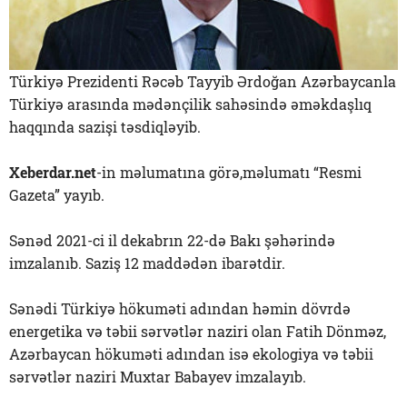
Türkiyə Prezidenti Rəcəb Tayyib Ərdoğan Azərbaycanla
Türkiyə arasında mədənçilik sahəsində əməkdaşlıq
haqqında sazişi təsdiqləyib.
Xeberdar.net
-in məlumatına görə,məlumatı “Resmi
Gazeta” yayıb.
Sənəd 2021-ci il dekabrın 22-də Bakı şəhərində
imzalanıb. Saziş 12 maddədən ibarətdir.
Sənədi Türkiyə hökuməti adından həmin dövrdə
energetika və təbii sərvətlər naziri olan Fatih Dönməz,
Azərbaycan hökuməti adından isə ekologiya və təbii
sərvətlər naziri Muxtar Babayev imzalayıb.