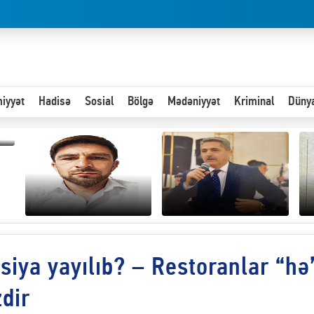
iyyət
Hadisə
Sosial
Bölgə
Mədəniyyət
Kriminal
Düny
Hər an ən çətin savaşa
siya yayılıb? – Restoranlar “hə
Paytaxta giriş vizası —
hazır olmalıyıq-
“
"Xoş gəldin, cibində
ZƏLİMXAN
d
pul varsa.”
MƏMMƏDLİ YAZIR
n
zdir