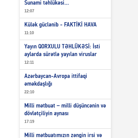
Sunami təhlükəsi...
12:07
Külək güclənib - FAKTİKİ HAVA
11:10
Yayın QORXULU TƏHLÜKƏSİ: İsti
aylarda sürətlə yayılan viruslar
12:11
Azərbaycan-Avropa ittifaqi
əməkdaşlığı
22:10
Milli mətbuat – milli düşüncənin və
dövlətçiliyin aynası
17:19
Milli mətbuatımızın zəngin irsi və