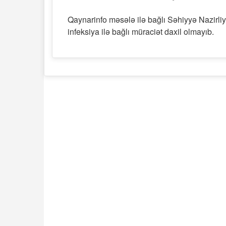
Qaynarinfo məsələ ilə bağlı Səhiyyə Nazirliyi
infeksiya ilə bağlı müraciət daxil olmayıb.