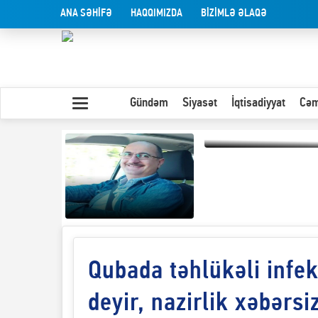
ANA SƏHİFƏ
HAQQIMIZDA
BİZİMLƏ ƏLAQƏ
Gündəm
Siyasət
İqtisadiyyat
Cəm
Olduğu kimi görünən
insan
Qubada təhlükəli infek
Yaxın Şərqdəki
müharibənin qısa
təhlili
deyir, nazirlik xəbərsi