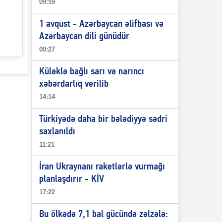
09:59
1 avqust - Azərbaycan əlifbası və
Azərbaycan dili günüdür
00:27
Küləklə bağlı sarı və narıncı
xəbərdarlıq verilib
14:14
Türkiyədə daha bir bələdiyyə sədri
saxlanıldı
11:21
İran Ukraynanı raketlərlə vurmağı
planlaşdırır - KİV
17:22
Bu ölkədə 7,1 bal gücündə zəlzələ: