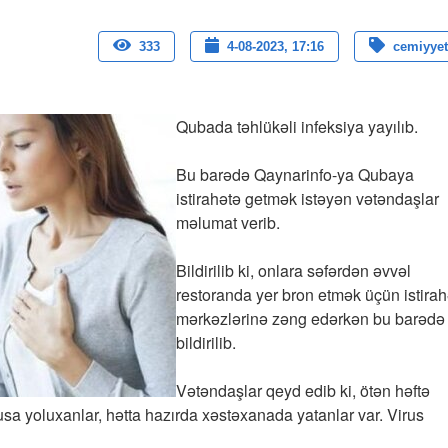
333
4-08-2023, 17:16
cemiyyet
Qubada təhlükəli infeksiya yayılıb.
Bu barədə Qaynarinfo-ya Qubaya
istirahətə getmək istəyən vətəndaşlar
məlumat verib.
Bildirilib ki, onlara səfərdən əvvəl
restoranda yer bron etmək üçün istirah
mərkəzlərinə zəng edərkən bu barədə
bildirilib.
Vətəndaşlar qeyd edib ki, ötən həftə
usa yoluxanlar, hətta hazırda xəstəxanada yatanlar var. Virus