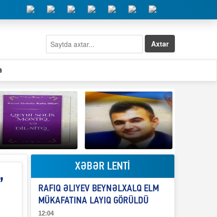
Axtar
a
XƏBƏR LENTİ
Elşad Abdullayevin
erməniləri
”
Qeyri-səlis məntiq və
maliyyələşdirən oğlu
RAFIQ ƏLIYEV BEYNƏLXALQ ELM
il-nitq” elmimizə
niyə Azərbaycana
ələr verdi?
ekstradisiya olunmur?
MÜKAFATINA LAYIQ GÖRÜLDÜ
12:04