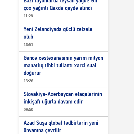
Bəzi rayonlarda leysan yağdı: Ən
çox yağıntı Qaxda qeydə alındı
11:28
Yeni Zelandiyada güclü zəlzələ
olub
16:51
Gəncə xəstəxanasının yarım milyon
manatlıq tibbi tullantı xərci sual
doğurur
13:26
Slovakiya-Azərbaycan əlaqələrinin
inkişafı uğurla davam edir
09:50
Azad Şuşa qlobal tədbirlərin yeni
ünvanına çevrilir