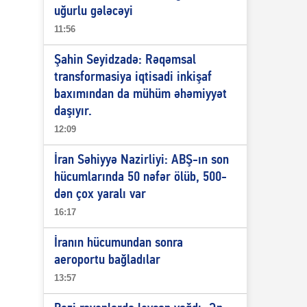
uğurlu gələcəyi
11:56
Şahin Seyidzadə: Rəqəmsal
transformasiya iqtisadi inkişaf
baxımından da mühüm əhəmiyyət
daşıyır.
12:09
İran Səhiyyə Nazirliyi: ABŞ-ın son
hücumlarında 50 nəfər ölüb, 500-
dən çox yaralı var
16:17
İranın hücumundan sonra
aeroportu bağladılar
13:57