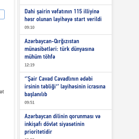
Dahi şairin vəfatının 115 illiyinə
həsr olunan layihəyə start verildi
09:10
Azərbaycan-Qırğızıstan
münasibətləri: türk dünyasına
mühüm töhfə
12:19
‘’Şair Cavad Cavadlının ədəbi
irsinin təbliği‘’ layihəsinin icrasına
ət
başlanılıb
09:51
Azərbaycan dilinin qorunması və
inkişafı dövlət siyasətinin
prioritetidir