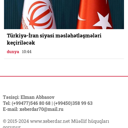
Türkiyə-İran siyasi məsləhətləşmələri
keçiriləcək
dunya
10:44
Təsisçi: Elman Abbasov
Tel: (+99477)546 80 68 | (+99450)358 99 63
E-mail: xeberdar70@mail.ru
© 2015-2024 www.xeberdar.net Müəllif hüquqları
qorunur.