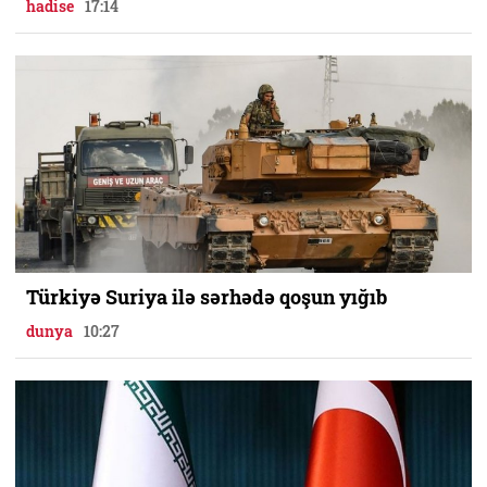
hadise
17:14
Türkiyə Suriya ilə sərhədə qoşun yığıb
dunya
10:27