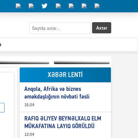
Axtar
a
XƏBƏR LENTİ
Elşad Abdullayevin
erməniləri
Qeyri-səlis məntiq və
maliyyələşdirən oğlu
Anqola, Afrika və biznes
il-nitq” elmimizə
niyə Azərbaycana
ələr verdi?
ekstradisiya olunmur?
əməkdaşlığının növbəti fəsli
16:24
RAFIQ ƏLIYEV BEYNƏLXALQ ELM
MÜKAFATINA LAYIQ GÖRÜLDÜ
12:04