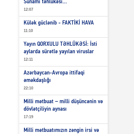
Sunami təhlükəsi...
12:07
Külək güclənib - FAKTİKİ HAVA
11:10
Yayın QORXULU TƏHLÜKƏSİ: İsti
aylarda sürətlə yayılan viruslar
12:11
Azərbaycan-Avropa ittifaqi
əməkdaşlığı
22:10
Milli mətbuat – milli düşüncənin və
dövlətçiliyin aynası
17:19
Milli mətbuatımızın zəngin irsi və