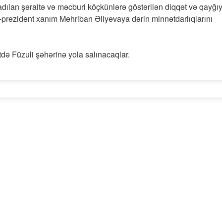
dılan şəraitə və məcburi köçkünlərə göstərilən diqqət və qayğı
e-prezident xanım Mehriban Əliyevaya dərin minnətdarlıqlarını
də Füzuli şəhərinə yola salınacaqlar.