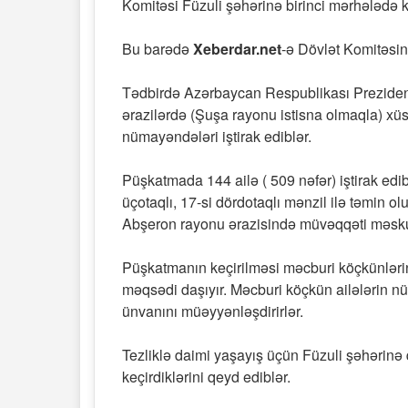
Komitəsi Füzuli şəhərinə birinci mərhələdə k
Bu barədə
Xeberdar.net
-ə Dövlət Komitəsin
Tədbirdə Azərbaycan Respublikası Prezident
ərazilərdə (Şuşa rayonu istisna olmaqla) xü
nümayəndələri iştirak ediblər.
Püşkatmada 144 ailə ( 509 nəfər) iştirak edib.
üçotaqlı, 17-si dördotaqlı mənzil ilə təmin 
Abşeron rayonu ərazisində müvəqqəti məsku
Püşkatmanın keçirilməsi məcburi köçkünlərin 
məqsədi daşıyır. Məcburi köçkün ailələrin n
ünvanını müəyyənləşdirirlər.
Tezliklə daimi yaşayış üçün Füzuli şəhərinə
keçirdiklərini qeyd ediblər.