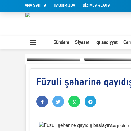
ANA SƏHİFƏ
HAQQIMIZDA
BİZİMLƏ ƏLAQƏ
Gündəm
Siyasət
İqtisadiyyat
Cəm
Füzuli şəhərinə qayıdı
Yaxın Şərqdəki
müharibənin qısa
Olduğu kimi görünən
təhlili
insan
Avqustun 5