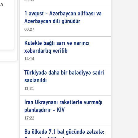
ya
1 avqust - Azərbaycan əlifbası və
Azərbaycan dili günüdür
00:27
Küləklə bağlı sarı və narıncı
xəbərdarlıq verilib
14:14
Türkiyədə daha bir bələdiyyə sədri
saxlanıldı
11:21
İran Ukraynanı raketlərlə vurmağı
planlaşdırır - KİV
17:22
Bu ölkədə 7,1 bal gücündə zəlzələ: