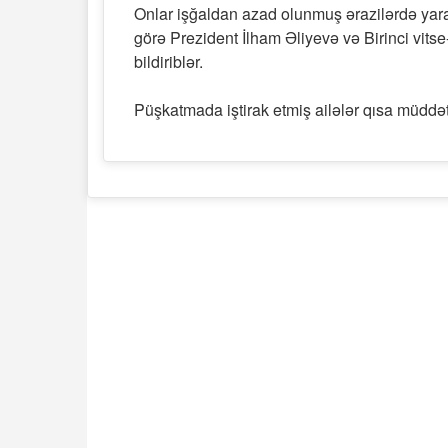
Onlar işğaldan azad olunmuş ərazilərdə yara
görə Prezident İlham Əliyevə və Birinci vits
bildiriblər.
Püşkatmada iştirak etmiş ailələr qısa müddət