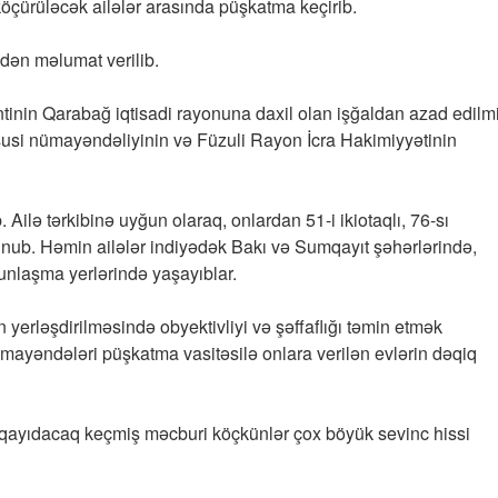
öçürüləcək ailələr arasında püşkatma keçirib.
dən məlumat verilib.
inin Qarabağ iqtisadi rayonuna daxil olan işğaldan azad edilm
susi nümayəndəliyinin və Füzuli Rayon İcra Hakimiyyətinin
 Ailə tərkibinə uyğun olaraq, onlardan 51-i ikiotaqlı, 76-sı
olunub. Həmin ailələr indiyədək Bakı və Sumqayıt şəhərlərində,
nlaşma yerlərində yaşayıblar.
yerləşdirilməsində obyektivliyi və şəffaflığı təmin etmək
ümayəndələri püşkatma vasitəsilə onlara verilən evlərin dəqiq
 qayıdacaq keçmiş məcburi köçkünlər çox böyük sevinc hissi