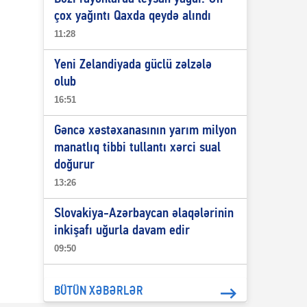
çox yağıntı Qaxda qeydə alındı
11:28
Yeni Zelandiyada güclü zəlzələ
olub
16:51
Gəncə xəstəxanasının yarım milyon
manatlıq tibbi tullantı xərci sual
doğurur
13:26
Slovakiya-Azərbaycan əlaqələrinin
inkişafı uğurla davam edir
09:50
BÜTÜN XƏBƏRLƏR