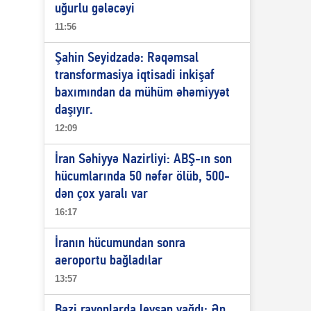
uğurlu gələcəyi
11:56
Şahin Seyidzadə: Rəqəmsal
transformasiya iqtisadi inkişaf
baxımından da mühüm əhəmiyyət
daşıyır.
12:09
İran Səhiyyə Nazirliyi: ABŞ-ın son
hücumlarında 50 nəfər ölüb, 500-
dən çox yaralı var
16:17
İranın hücumundan sonra
aeroportu bağladılar
13:57
Bəzi rayonlarda leysan yağdı: Ən