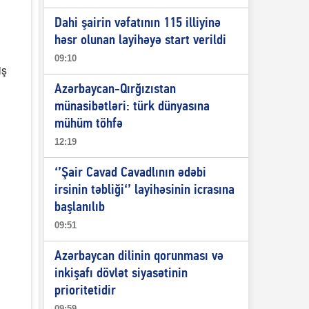
Dahi şairin vəfatının 115 illiyinə
həsr olunan layihəyə start verildi
09:10
iş
Azərbaycan-Qırğızıstan
münasibətləri: türk dünyasına
mühüm töhfə
12:19
‘’Şair Cavad Cavadlının ədəbi
irsinin təbliği‘’ layihəsinin icrasına
başlanılıb
09:51
Azərbaycan dilinin qorunması və
inkişafı dövlət siyasətinin
prioritetidir
09:59