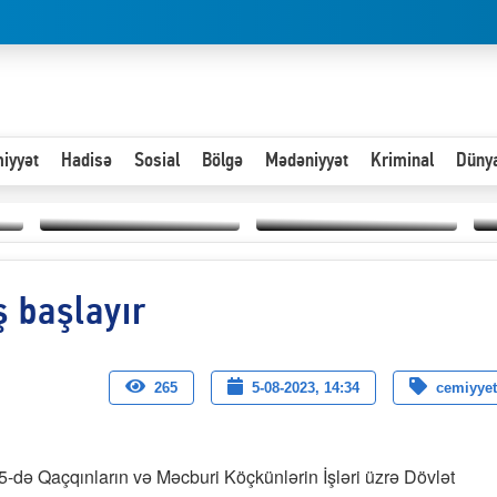
iyyət
Hadisə
Sosial
Bölgə
Mədəniyyət
Kriminal
Düny
Hər an ən çətin savaşa
ş başlayır
Paytaxta giriş vizası —
hazır olmalıyıq-
“
"Xoş gəldin, cibində
ZƏLİMXAN
d
pul varsa.”
MƏMMƏDLİ YAZIR
n
265
5-08-2023, 14:34
cemiyyet
-də Qaçqınların və Məcburi Köçkünlərin İşləri üzrə Dövlət