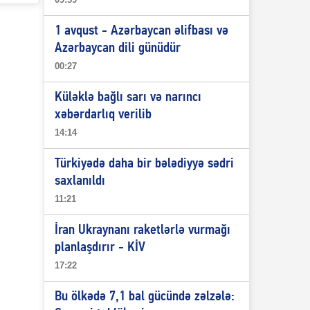
1 avqust - Azərbaycan əlifbası və
Azərbaycan dili günüdür
00:27
Küləklə bağlı sarı və narıncı
xəbərdarlıq verilib
14:14
Türkiyədə daha bir bələdiyyə sədri
saxlanıldı
11:21
İran Ukraynanı raketlərlə vurmağı
planlaşdırır - KİV
17:22
Bu ölkədə 7,1 bal gücündə zəlzələ: