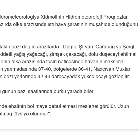
i Hidrometeorologiya Xidmətinin Hidrometeoroloji Proqnozlar
rda ölkə ərazisində isti hava şəraitinin müşahidə olunduğunu
akin bəzi dağlıq ərazilərdə - Dağlıq Şirvan, Qarabağ və Şərqi
ddətli yağış yağacağı, şimşək çaxacağı, dolu düşəcəyi ehtimal
lənin ölkə ərazisində təsiri nəticəsində havanın maksimal
n yarımadasında 37-40, bölgələrdə 36-41, Naxçıvan Muxtar
n bəzi yerlərində 42-44 dərəcəyədək yüksələcəyi gözlənilir".
ti günün bəzi saatlarında bürkü yarada bilər:
itində əhalinin bol maye qəbul etməsi məsləhət görülür. Uzun
almaq tövsiyə olunmur".