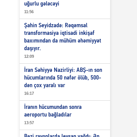
uğurlu gələcəyi
11:56
Şahin Seyidzadə: Rəqəmsal
transformasiya iqtisadi inkişaf
baxımından da mühüm əhəmiyyət
daşıyır.
12:09
İran Səhiyyə Nazirliyi: ABŞ-ın son
hücumlarında 50 nəfər ölüb, 500-
dən çox yaralı var
16:17
İranın hücumundan sonra
aeroportu bağladılar
13:57
Bəzi rayonlarda leysan yağdı: Ən