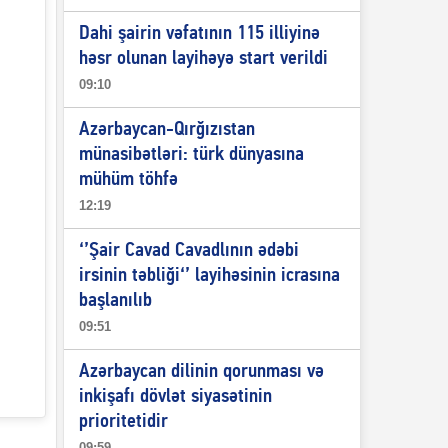
Dahi şairin vəfatının 115 illiyinə
həsr olunan layihəyə start verildi
09:10
Azərbaycan-Qırğızıstan
münasibətləri: türk dünyasına
mühüm töhfə
12:19
‘’Şair Cavad Cavadlının ədəbi
irsinin təbliği‘’ layihəsinin icrasına
başlanılıb
09:51
Azərbaycan dilinin qorunması və
inkişafı dövlət siyasətinin
prioritetidir
09:59