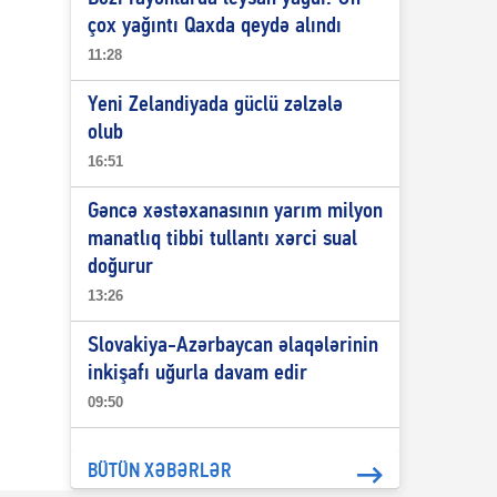
çox yağıntı Qaxda qeydə alındı
11:28
Yeni Zelandiyada güclü zəlzələ
olub
16:51
Gəncə xəstəxanasının yarım milyon
manatlıq tibbi tullantı xərci sual
doğurur
13:26
Slovakiya-Azərbaycan əlaqələrinin
inkişafı uğurla davam edir
09:50
BÜTÜN XƏBƏRLƏR