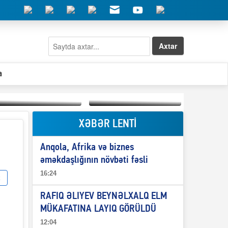
Axtar
a
XƏBƏR LENTİ
Elşad Abdullayevin
erməniləri
Qeyri-səlis məntiq və
maliyyələşdirən oğlu
Anqola, Afrika və biznes
il-nitq” elmimizə
niyə Azərbaycana
ələr verdi?
ekstradisiya olunmur?
əməkdaşlığının növbəti fəsli
16:24
RAFIQ ƏLIYEV BEYNƏLXALQ ELM
MÜKAFATINA LAYIQ GÖRÜLDÜ
12:04