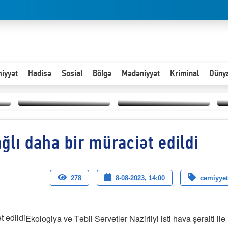
iyyət
Hadisə
Sosial
Bölgə
Mədəniyyət
Kriminal
Düny
Hər an ən çətin savaşa
ağlı daha bir müraciət edildi
Paytaxta giriş vizası —
hazır olmalıyıq-
“
"Xoş gəldin, cibində
ZƏLİMXAN
d
pul varsa.”
MƏMMƏDLİ YAZIR
n
278
8-08-2023, 14:00
cemiyyet
Ekologiya və Təbii Sərvətlər Nazirliyi isti hava şəraiti ilə