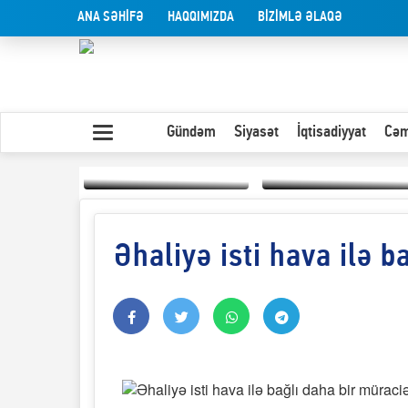
ANA SƏHİFƏ
HAQQIMIZDA
BİZİMLƏ ƏLAQƏ
Gündəm
Siyasət
İqtisadiyyat
Cəm
Əhaliyə isti hava ilə b
Yaxın Şərqdəki
müharibənin qısa
Olduğu kimi görünən
təhlili
insan