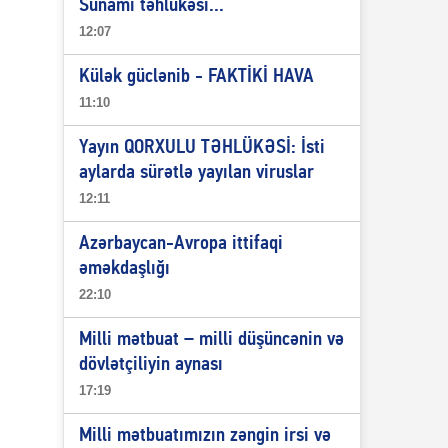
Sunami təhlükəsi...
12:07
Külək güclənib - FAKTİKİ HAVA
11:10
Yayın QORXULU TƏHLÜKƏSİ: İsti
aylarda sürətlə yayılan viruslar
12:11
Azərbaycan-Avropa ittifaqi
əməkdaşlığı
22:10
Milli mətbuat – milli düşüncənin və
dövlətçiliyin aynası
17:19
Milli mətbuatımızın zəngin irsi və