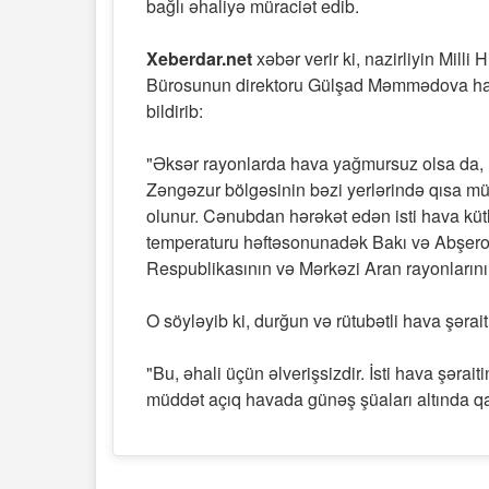
bağlı əhaliyə müraciət edib.
Xeberdar.net
xəbər verir ki, nazirliyin Mill
Bürosunun direktoru Gülşad Məmmədova hazı
bildirib:
"Əksər rayonlarda hava yağmursuz olsa da, l
Zəngəzur bölgəsinin bəzi yerlərində qısa mü
olunur. Cənubdan hərəkət edən isti hava küt
temperaturu həftəsonunadək Bakı və Abşero
Respublikasının və Mərkəzi Aran rayonlarını
O söyləyib ki, durğun və rütubətli hava şərai
"Bu, əhali üçün əlverişsizdir. İsti hava şəra
müddət açıq havada günəş şüaları altında q