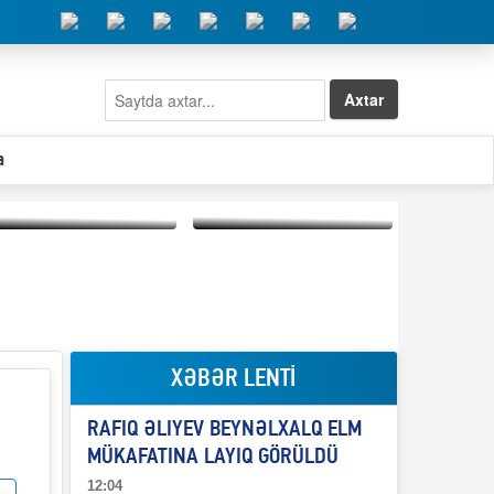
Axtar
a
Elşad Abdullayevin
erməniləri
Qeyri-səlis məntiq və
maliyyələşdirən oğlu
il-nitq” elmimizə
niyə Azərbaycana
ələr verdi?
ekstradisiya olunmur?
XƏBƏR LENTİ
RAFIQ ƏLIYEV BEYNƏLXALQ ELM
MÜKAFATINA LAYIQ GÖRÜLDÜ
12:04