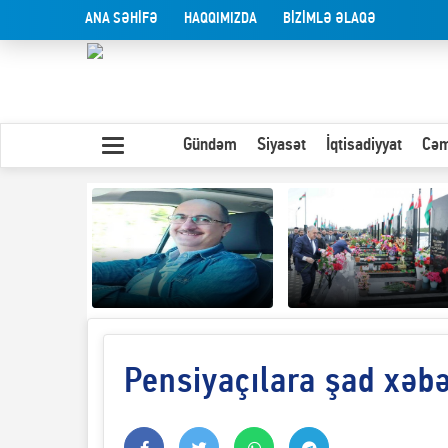
ANA SƏHİFƏ
HAQQIMIZDA
BİZİMLƏ ƏLAQƏ
Gündəm
Siyasət
İqtisadiyyat
Cəm
Pensiyaçılara şad xəb
Yaxın Şərqdəki
müharibənin qısa
Olduğu kimi görünən
təhlili
insan