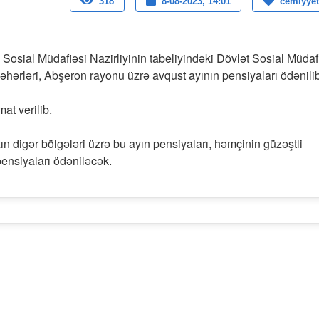
318
8-08-2023, 14:01
cemiyyet
Sosial Müdafiəsi Nazirliyinin tabeliyindəki Dövlət Sosial Müdaf
hərləri, Abşeron rayonu üzrə avqust ayının pensiyaları ödənilib
t verilib.
zın digər bölgələri üzrə bu ayın pensiyaları, həmçinin güzəştli
ensiyaları ödəniləcək.