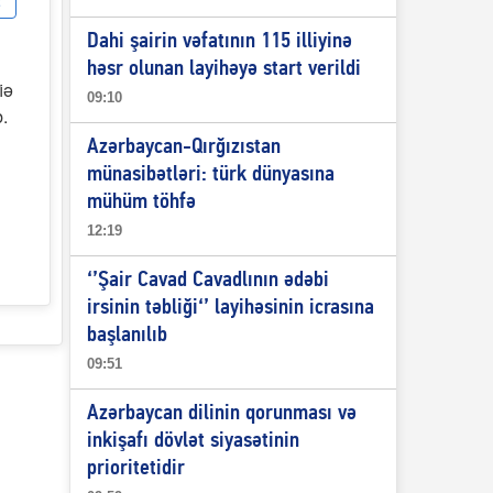
Dahi şairin vəfatının 115 illiyinə
həsr olunan layihəyə start verildi
iə
09:10
.
Azərbaycan-Qırğızıstan
münasibətləri: türk dünyasına
mühüm töhfə
12:19
‘’Şair Cavad Cavadlının ədəbi
irsinin təbliği‘’ layihəsinin icrasına
başlanılıb
09:51
Azərbaycan dilinin qorunması və
inkişafı dövlət siyasətinin
prioritetidir