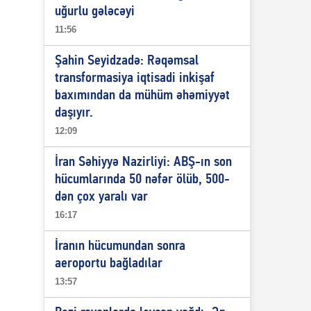
uğurlu gələcəyi
11:56
Şahin Seyidzadə: Rəqəmsal
transformasiya iqtisadi inkişaf
baxımından da mühüm əhəmiyyət
daşıyır.
12:09
İran Səhiyyə Nazirliyi: ABŞ-ın son
hücumlarında 50 nəfər ölüb, 500-
dən çox yaralı var
16:17
İranın hücumundan sonra
aeroportu bağladılar
13:57