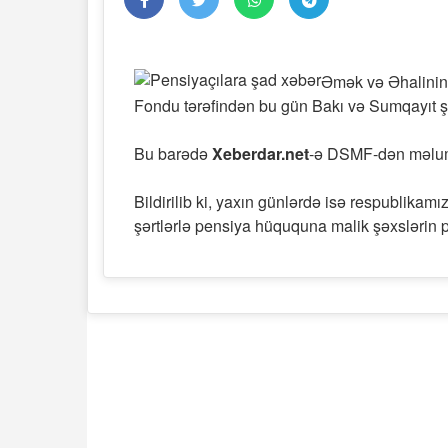
Əmək və Əhalinin 
Fondu tərəfindən bu gün Bakı və Sumqayıt şə
Bu barədə
Xeberdar.net
-ə DSMF-dən məluma
Bildirilib ki, yaxın günlərdə isə respublikamı
şərtlərlə pensiya hüququna malik şəxslərin p