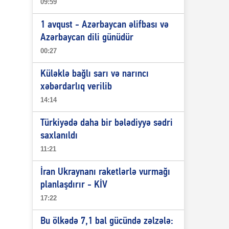
09:59
1 avqust - Azərbaycan əlifbası və
Azərbaycan dili günüdür
00:27
Küləklə bağlı sarı və narıncı
xəbərdarlıq verilib
14:14
Türkiyədə daha bir bələdiyyə sədri
saxlanıldı
11:21
İran Ukraynanı raketlərlə vurmağı
planlaşdırır - KİV
17:22
Bu ölkədə 7,1 bal gücündə zəlzələ: