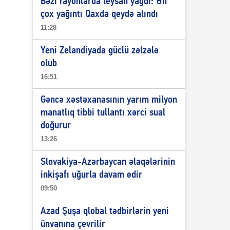
Bəzi rayonlarda leysan yağdı: Ən
çox yağıntı Qaxda qeydə alındı
11:28
Yeni Zelandiyada güclü zəlzələ
olub
16:51
Gəncə xəstəxanasının yarım milyon
manatlıq tibbi tullantı xərci sual
doğurur
13:26
Slovakiya-Azərbaycan əlaqələrinin
inkişafı uğurla davam edir
09:50
Azad Şuşa qlobal tədbirlərin yeni
ünvanına çevrilir