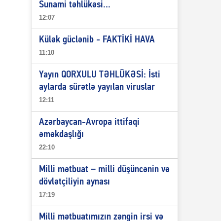
Sunami təhlükəsi...
12:07
Külək güclənib - FAKTİKİ HAVA
11:10
Yayın QORXULU TƏHLÜKƏSİ: İsti
aylarda sürətlə yayılan viruslar
12:11
Azərbaycan-Avropa ittifaqi
əməkdaşlığı
22:10
Milli mətbuat – milli düşüncənin və
dövlətçiliyin aynası
17:19
Milli mətbuatımızın zəngin irsi və