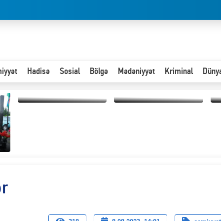
iyyət
Hadisə
Sosial
Bölgə
Mədəniyyət
Kriminal
Düny
Hər an ən çətin savaşa
Paytaxta giriş vizası —
hazır olmalıyıq-
“
"Xoş gəldin, cibində
ZƏLİMXAN
d
pul varsa.”
MƏMMƏDLİ YAZIR
n
ər