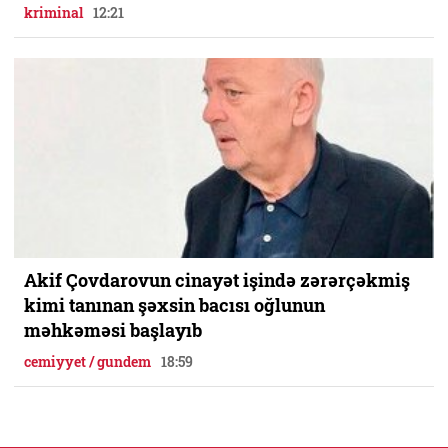
kriminal
12:21
Akif Çovdarovun cinayət işində zərərçəkmiş
kimi tanınan şəxsin bacısı oğlunun
məhkəməsi başlayıb
cemiyyet / gundem
18:59