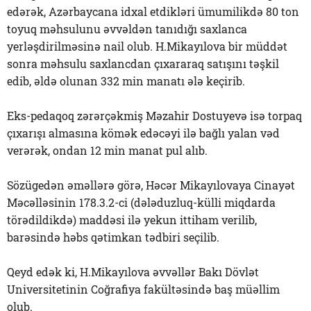
edərək, Azərbaycana idxal etdikləri ümumilikdə 80 ton
toyuq məhsulunu əvvəldən tanıdığı saxlanca
yerləşdirilməsinə nail olub. H.Mikayılova bir müddət
sonra məhsulu saxlancdan çıxararaq satışını təşkil
edib, əldə olunan 332 min manatı ələ keçirib.
Eks-pedaqoq zərərçəkmiş Məzahir Dostuyevə isə torpaq
çıxarışı almasına kömək edəcəyi ilə bağlı yalan vəd
verərək, ondan 12 min manat pul alıb.
Sözügedən əməllərə görə, Həcər Mikayılovaya Cinayət
Məcəlləsinin 178.3.2-ci (dələduzluq-külli miqdarda
törədildikdə) maddəsi ilə yekun ittiham verilib,
barəsində həbs qətimkan tədbiri seçilib.
Qeyd edək ki, H.Mikayılova əvvəllər Bakı Dövlət
Universitetinin Coğrafiya fakültəsində baş müəllim
olub.