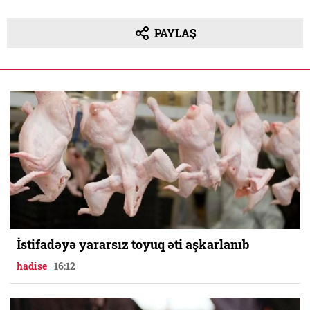
PAYLAŞ
İstifadəyə yararsız toyuq əti aşkarlanıb
hadise
16:12