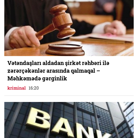
Vətəndaşları aldadan şirkət rəhbəri ilə
zərərçəkənlər arasında qalmaqal –
Məhkəmədə gərginlik
kriminal
16:20