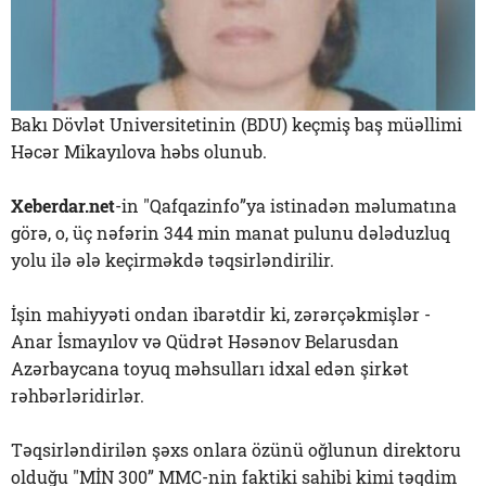
Bakı Dövlət Universitetinin (BDU) keçmiş baş müəllimi
Həcər Mikayılova həbs olunub.
Xeberdar.net
-in "Qafqazinfo”ya istinadən məlumatına
görə, o, üç nəfərin 344 min manat pulunu dələduzluq
yolu ilə ələ keçirməkdə təqsirləndirilir.
İşin mahiyyəti ondan ibarətdir ki, zərərçəkmişlər -
Anar İsmayılov və Qüdrət Həsənov Belarusdan
Azərbaycana toyuq məhsulları idxal edən şirkət
rəhbərləridirlər.
Təqsirləndirilən şəxs onlara özünü oğlunun direktoru
olduğu "MİN 300” MMC-nin faktiki sahibi kimi təqdim