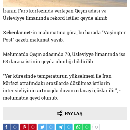
İranın Fars körfəzində yerləşən Qeşm adası və
Üsləviyyə limanında rekord istilər qeydə alınıb.
Xeberdar.net
-in məlumatına görə, bu barədə “Vaşinqton
Post” qəzeti məlumat yayıb.
Məlumatda Qeşm adasında 70, Üsləviyyə limanında isə
63 dərəcə istinin qeydə alındığı bildirilib.
“Yer kürəsində temperaturun yüksəlməsi ilə İran
körfəzi ətrafındakı ərazilərdə dözülməz istilərin
intensivliyinin artmaqda davam edəcəyi gözlənilir", -
məlumatda qeyd olunub.
PAYLAŞ