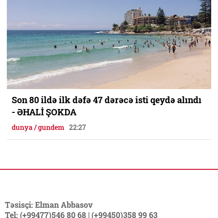
Son 80 ildə ilk dəfə 47 dərəcə isti qeydə alındı
- ƏHALİ ŞOKDA
dunya / gundem
22:27
Təsisçi: Elman Abbasov
Tel: (+99477)546 80 68 | (+99450)358 99 63