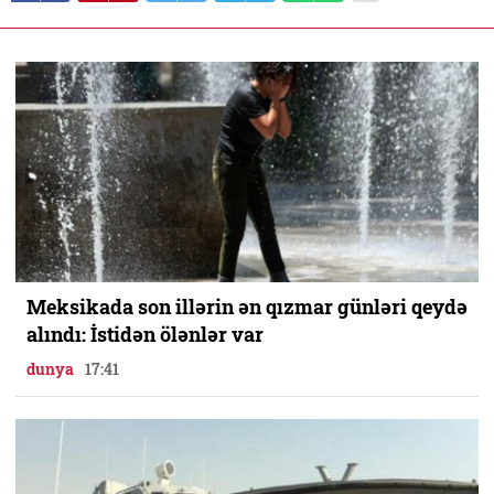
Meksikada son illərin ən qızmar günləri qeydə
alındı: İstidən ölənlər var
dunya
17:41