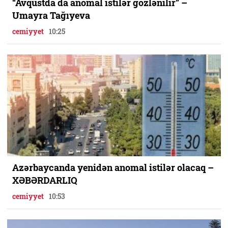
“Avqustda da anomal istilər gözlənilir” –
Umayra Tağıyeva
cemiyyet
10:25
Azərbaycanda yenidən anomal istilər olacaq –
XƏBƏRDARLIQ
cemiyyet
10:53