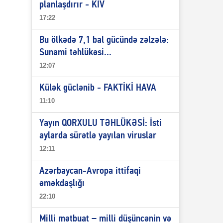
planlaşdırır - KİV
17:22
Bu ölkədə 7,1 bal gücündə zəlzələ:
Sunami təhlükəsi...
12:07
Külək güclənib - FAKTİKİ HAVA
11:10
Yayın QORXULU TƏHLÜKƏSİ: İsti
aylarda sürətlə yayılan viruslar
12:11
Azərbaycan-Avropa ittifaqi
əməkdaşlığı
22:10
Milli mətbuat – milli düşüncənin və