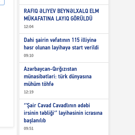
RAFIQ ƏLIYEV BEYNƏLXALQ ELM
MÜKAFATINA LAYIQ GÖRÜLDÜ
12:04
Dahi şairin vəfatının 115 illiyinə
həsr olunan layihəyə start verildi
09:10
Azərbaycan-Qırğızıstan
münasibətləri: türk dünyasına
mühüm töhfə
12:19
‘’Şair Cavad Cavadlının ədəbi
irsinin təbliği‘’ layihəsinin icrasına
başlanılıb
09:51