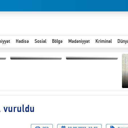
iyyət
Hadisə
Sosial
Bölgə
Mədəniyyət
Kriminal
Düny
Hər an ən çətin savaşa
Paytaxta giriş vizası —
hazır olmalıyıq-
"Xoş gəldin, cibində
ZƏLİMXAN
pul varsa.”
MƏMMƏDLİ YAZIR
 vuruldu
“
d
n