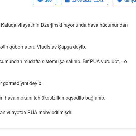
260
12-08-2023, 11:42
dunya
 Kaluqa vilayətinin Dzerjinski rayonunda hava hücumundan
yətin qubernatoru Vladislav Şapşa deyib.
umundan müdafiə sistemi işə salınıb. Bir PUA vurulub", - o
ər görmədiyini deyib.
ın hava məkanı təhlükəsizlik məqsədilə bağlanıb.
dən vilayətdə PUA məhv edilmişdi.