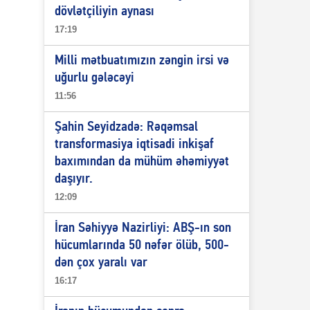
dövlətçiliyin aynası
17:19
Milli mətbuatımızın zəngin irsi və
uğurlu gələcəyi
11:56
Şahin Seyidzadə: Rəqəmsal
transformasiya iqtisadi inkişaf
baxımından da mühüm əhəmiyyət
daşıyır.
12:09
İran Səhiyyə Nazirliyi: ABŞ-ın son
hücumlarında 50 nəfər ölüb, 500-
dən çox yaralı var
16:17