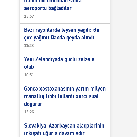
İranın hücumundan sonra
aeroportu bağladılar
13:57
Bəzi rayonlarda leysan yağdı: Ən
çox yağıntı Qaxda qeydə alındı
11:28
Yeni Zelandiyada güclü zəlzələ
olub
16:51
Gəncə xəstəxanasının yarım milyon
manatlıq tibbi tullantı xərci sual
doğurur
13:26
Slovakiya-Azərbaycan əlaqələrinin
inkişafı uğurla davam edir