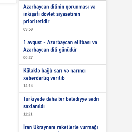
Azərbaycan dilinin qorunması və
inkişafı dövlət siyasətinin
prioritetidir
09:59
1 avqust - Azərbaycan əlifbası və
Azərbaycan dili günüdür
00:27
Küləklə bağlı sarı və narıncı
xəbərdarlıq verilib
14:14
Türkiyədə daha bir bələdiyyə sədri
saxlanıldı
11:21
İran Ukraynanı raketlərlə vurmağı