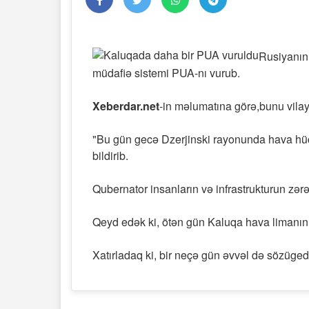
Rusiyanın
müdafiə sistemi PUA-nı vurub.
Xeberdar.net
-in məlumatına görə,bunu vila
"Bu gün gecə Dzerjinski rayonunda hava hüc
bildirib.
Qubernator insanların və infrastrukturun zər
Qeyd edək ki, ötən gün Kaluqa hava limanın
Xatırladaq ki, bir neçə gün əvvəl də sözüge