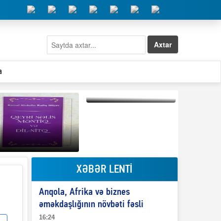
Axtar
a
Elşad Abdullayevin
erməniləri
maliyyələşdirən oğlu
niyə Azərbaycana
ekstradisiya olunmur?
XƏBƏR LENTİ
Qeyri-səlis məntiq və
Anqola, Afrika və biznes
il-nitq” elmimizə
ələr verdi?
əməkdaşlığının növbəti fəsli
16:24