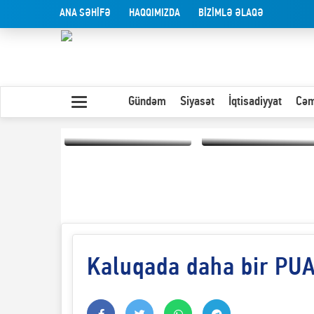
ANA SƏHİFƏ
HAQQIMIZDA
BİZİMLƏ ƏLAQƏ
Gündəm
Siyasət
İqtisadiyyat
Cəm
Yaxın Şərqdəki
müharibənin qısa
Olduğu kimi görünən
təhlili
insan
Kaluqada daha bir PUA