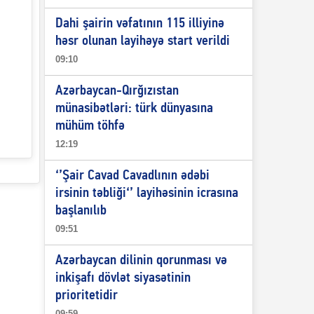
Dahi şairin vəfatının 115 illiyinə
həsr olunan layihəyə start verildi
09:10
Azərbaycan-Qırğızıstan
münasibətləri: türk dünyasına
mühüm töhfə
12:19
‘’Şair Cavad Cavadlının ədəbi
irsinin təbliği‘’ layihəsinin icrasına
başlanılıb
09:51
Azərbaycan dilinin qorunması və
inkişafı dövlət siyasətinin
prioritetidir
09:59