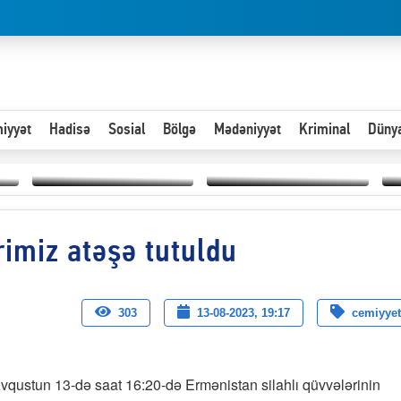
iyyət
Hadisə
Sosial
Bölgə
Mədəniyyət
Kriminal
Düny
Hər an ən çətin savaşa
imiz atəşə tutuldu
Paytaxta giriş vizası —
hazır olmalıyıq-
“
"Xoş gəldin, cibində
ZƏLİMXAN
d
pul varsa.”
MƏMMƏDLİ YAZIR
n
303
13-08-2023, 19:17
cemiyyet
vqustun 13-də saat 16:20-də Ermənistan silahlı qüvvələrinin