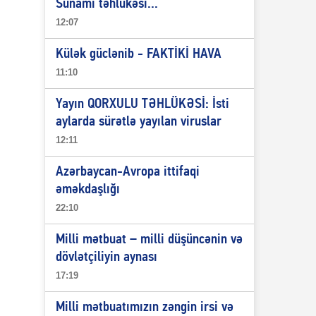
Sunami təhlükəsi...
12:07
Külək güclənib - FAKTİKİ HAVA
11:10
Yayın QORXULU TƏHLÜKƏSİ: İsti
aylarda sürətlə yayılan viruslar
12:11
Azərbaycan-Avropa ittifaqi
əməkdaşlığı
22:10
Milli mətbuat – milli düşüncənin və
dövlətçiliyin aynası
17:19
Milli mətbuatımızın zəngin irsi və