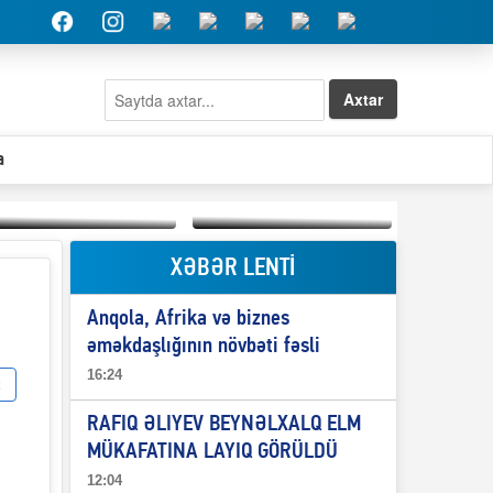
Axtar
a
XƏBƏR LENTİ
Elşad Abdullayevin
erməniləri
Qeyri-səlis məntiq və
maliyyələşdirən oğlu
Anqola, Afrika və biznes
il-nitq” elmimizə
niyə Azərbaycana
ələr verdi?
ekstradisiya olunmur?
əməkdaşlığının növbəti fəsli
16:24
RAFIQ ƏLIYEV BEYNƏLXALQ ELM
MÜKAFATINA LAYIQ GÖRÜLDÜ
12:04