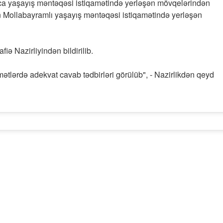
ca yaşayış məntəqəsi istiqamətində yerləşən mövqelərindən
Mollabayramlı yaşayış məntəqəsi istiqamətində yerləşən
ə Nazirliyindən bildirilib.
ətlərdə adekvat cavab tədbirləri görülüb", - Nazirlikdən qeyd