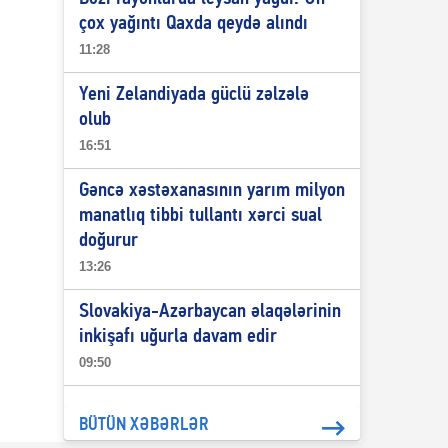
çox yağıntı Qaxda qeydə alındı
11:28
Yeni Zelandiyada güclü zəlzələ
olub
16:51
Gəncə xəstəxanasının yarım milyon
manatlıq tibbi tullantı xərci sual
doğurur
13:26
Slovakiya-Azərbaycan əlaqələrinin
inkişafı uğurla davam edir
09:50
BÜTÜN XƏBƏRLƏR