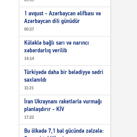
1 avqust - Azərbaycan əlifbası və
Azərbaycan dili günüdür
00:27
Küləklə bağlı sarı və narıncı
xəbərdarlıq verilib
14:14
Türkiyədə daha bir bələdiyyə sədri
saxlanıldı
11:21
İran Ukraynanı raketlərlə vurmağı
planlaşdırır - KİV
17:22
Bu ölkədə 7,1 bal gücündə zəlzələ: