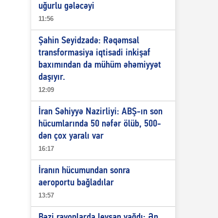
uğurlu gələcəyi
11:56
Şahin Seyidzadə: Rəqəmsal
transformasiya iqtisadi inkişaf
baxımından da mühüm əhəmiyyət
daşıyır.
12:09
İran Səhiyyə Nazirliyi: ABŞ-ın son
hücumlarında 50 nəfər ölüb, 500-
dən çox yaralı var
16:17
İranın hücumundan sonra
aeroportu bağladılar
13:57
Bəzi rayonlarda leysan yağdı: Ən