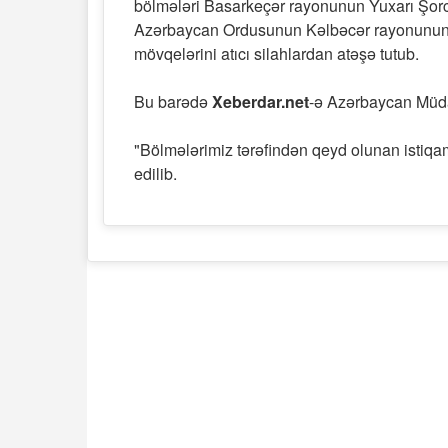
bölmələri Basarkeçər rayonunun Yuxarı Şor
Azərbaycan Ordusunun Kəlbəcər rayonunun 
mövqelərini atıcı silahlardan atəşə tutub.
Bu barədə
Xeberdar.net
-ə Azərbaycan Müdafi
"Bölmələrimiz tərəfindən qeyd olunan istiqam
edilib.