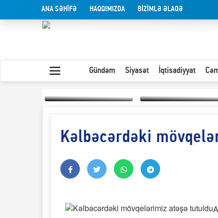
ANA SƏHİFƏ
HAQQIMIZDA
BİZİMLƏ ƏLAQƏ
Gündəm
Siyasət
İqtisadiyyat
Cəm
Kəlbəcərdəki mövqelər
Yaxın Şərqdəki
müharibənin qısa
Olduğu kimi görünən
təhlili
insan
A