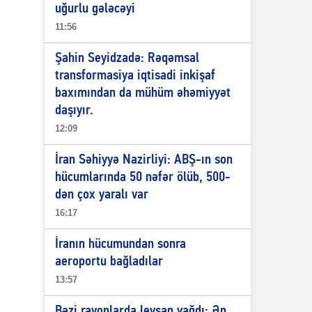
uğurlu gələcəyi
11:56
Şahin Seyidzadə: Rəqəmsal
transformasiya iqtisadi inkişaf
baxımından da mühüm əhəmiyyət
daşıyır.
12:09
İran Səhiyyə Nazirliyi: ABŞ-ın son
hücumlarında 50 nəfər ölüb, 500-
dən çox yaralı var
16:17
İranın hücumundan sonra
aeroportu bağladılar
13:57
Bəzi rayonlarda leysan yağdı: Ən