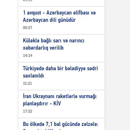
1 avqust - Azərbaycan əlifbası və
Azərbaycan dili günüdür
00:27
Küləklə bağlı sarı və narıncı
xəbərdarlıq verilib
14:14
Türkiyədə daha bir bələdiyyə sədri
saxlanıldı
11:21
İran Ukraynanı raketlərlə vurmağı
planlaşdırır - KİV
17:22
Bu ölkədə 7,1 bal gücündə zəlzələ: