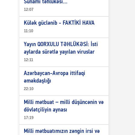
Sunami təhlükəsi...
12:07
Külək güclənib - FAKTİKİ HAVA
11:10
Yayın QORXULU TƏHLÜKƏSİ: İsti
aylarda sürətlə yayılan viruslar
12:11
Azərbaycan-Avropa ittifaqi
əməkdaşlığı
22:10
Milli mətbuat – milli düşüncənin və
dövlətçiliyin aynası
17:19
Milli mətbuatımızın zəngin irsi və