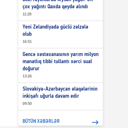
çox yağıntı Qaxda qeydə alındı
11:28
Yeni Zelandiyada güclü zəlzələ
olub
16:51
Gəncə xəstəxanasının yarım milyon
manatlıq tibbi tullantı xərci sual
doğurur
13:26
Slovakiya-Azərbaycan əlaqələrinin
inkişafı uğurla davam edir
09:50
BÜTÜN XƏBƏRLƏR