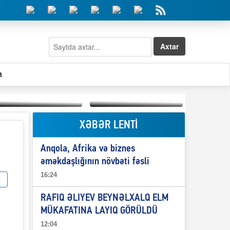
Axtar
a
XƏBƏR LENTİ
Elşad Abdullayevin
erməniləri
Qeyri-səlis məntiq və
maliyyələşdirən oğlu
Anqola, Afrika və biznes
il-nitq” elmimizə
niyə Azərbaycana
ələr verdi?
ekstradisiya olunmur?
əməkdaşlığının növbəti fəsli
16:24
RAFIQ ƏLIYEV BEYNƏLXALQ ELM
MÜKAFATINA LAYIQ GÖRÜLDÜ
12:04