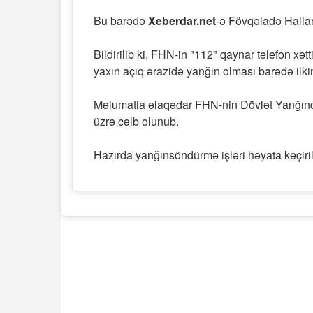
Bu barədə
Xeberdar.net
-ə Fövqəladə Hallar
Bildirilib ki, FHN-in "112" qaynar telefon x
yaxın açıq ərazidə yanğın olması barədə ilki
Məlumatla əlaqədar FHN-nin Dövlət Yanğınd
üzrə cəlb olunub.
Hazırda yanğınsöndürmə işləri həyata keçirili