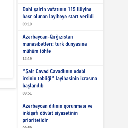
Dahi şairin vəfatının 115 illiyinə
həsr olunan layihəyə start verildi
09:10
Azərbaycan-Qırğızıstan
münasibətləri: türk dünyasına
mühüm töhfə
12:19
‘’Şair Cavad Cavadlının ədəbi
irsinin təbliği‘’ layihəsinin icrasına
başlanılıb
09:51
Azərbaycan dilinin qorunması və
inkişafı dövlət siyasətinin
prioritetidir
09:59