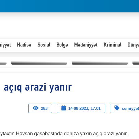
iyyət
Hadisə
Sosial
Bölgə
Mədəniyyət
Kriminal
Düny
Hər an ən çətin savaşa
açıq ərazi yanır
Paytaxta giriş vizası —
hazır olmalıyıq-
“
"Xoş gəldin, cibində
ZƏLİMXAN
d
pul varsa.”
MƏMMƏDLİ YAZIR
n
283
14-08-2023, 17:01
cemiyyet
ytaxtın Hövsan qəsəbəsində dənizə yaxın açıq ərazi yanır.