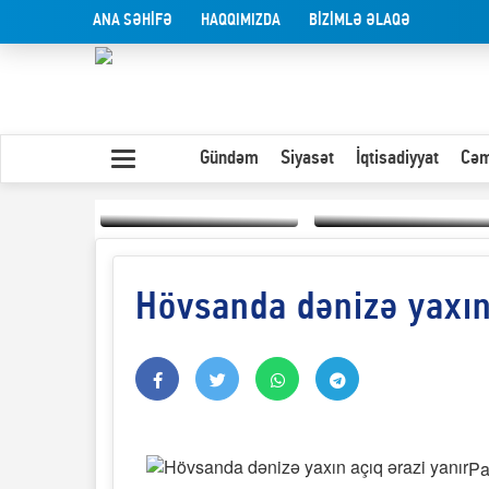
ANA SƏHİFƏ
HAQQIMIZDA
BİZİMLƏ ƏLAQƏ
Gündəm
Siyasət
İqtisadiyyat
Cəm
Hövsanda dənizə yaxın 
Yaxın Şərqdəki
müharibənin qısa
Olduğu kimi görünən
təhlili
insan
Pa