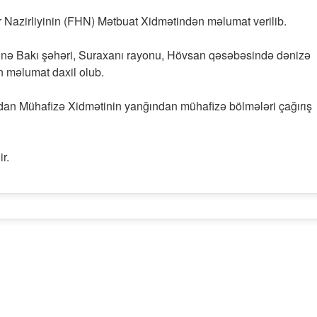
 Nazirliyinin (FHN) Mətbuat Xidmətindən məlumat verilib.
əttinə Bakı şəhəri, Suraxanı rayonu, Hövsan qəsəbəsində dənizə
n məlumat daxil olub.
an Mühafizə Xidmətinin yanğından mühafizə bölmələri çağırış
r.