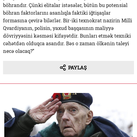
böhrandır. Çünki elitalar istəsələr, bütün bu potensial
böhran faktorlarını asanlıqla faktiki iğtişaşlar
formasına çevirə bilərlər. Bir-iki texnokrat nazirin Milli
Qvardiyanın, polisin, yaxud başqasının maliyyə
dövriyyəsini kəsməsi kifayətdir. Bunları etmək texniki
cəhətdən olduqca asandır. Bəs o zaman ölkənin taleyi
necə olacaq?”
PAYLAŞ