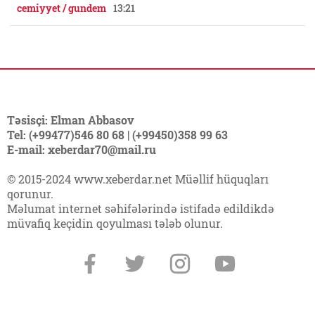
cemiyyet / gundem
13:21
Təsisçi: Elman Abbasov
Tel: (+99477)546 80 68 | (+99450)358 99 63
E-mail: xeberdar70@mail.ru
© 2015-2024 www.xeberdar.net Müəllif hüquqları
qorunur.
Məlumat internet səhifələrində istifadə edildikdə
müvafiq keçidin qoyulması tələb olunur.