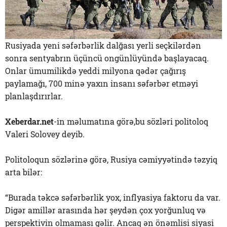
Rusiyada yeni səfərbərlik dalğası yerli seçkilərdən
sonra sentyabrın üçüncü ongünlüyündə başlayacaq.
Onlar ümumilikdə yeddi milyona qədər çağırış
paylamağı, 700 minə yaxın insanı səfərbər etməyi
planlaşdırırlar.
Xeberdar.net
-in məlumatına görə,bu sözləri politoloq
Valeri Solovey deyib.
Politoloqun sözlərinə görə, Rusiya cəmiyyətində təzyiq
arta bilər:
“Burada təkcə səfərbərlik yox, inflyasiya faktoru da var.
Digər amillər arasında hər şeydən çox yorğunluq və
perspektivin olmaması gəlir. Ancaq ən önəmlisi siyasi