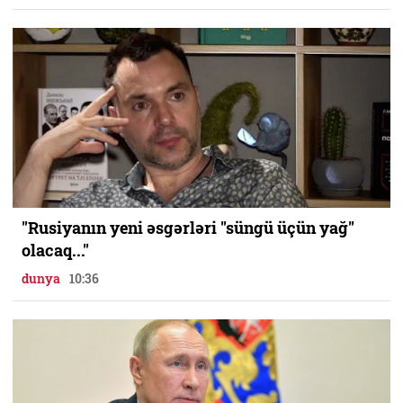
"Rusiyanın yeni əsgərləri "süngü üçün yağ"
olacaq..."
dunya
10:36