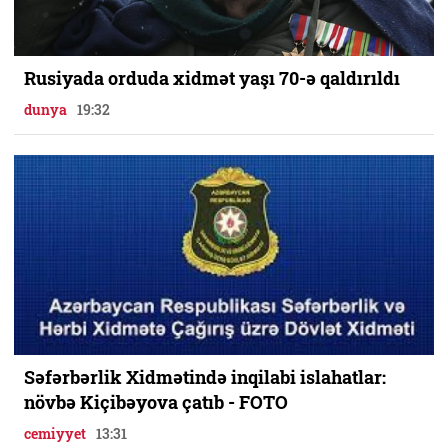
Rusiyada orduda xidmət yaşı 70-ə qaldırıldı
dunya
19:32
Səfərbərlik Xidmətində inqilabi islahatlar:
növbə Kiçibəyova çatıb - FOTO
cemiyyet
13:31