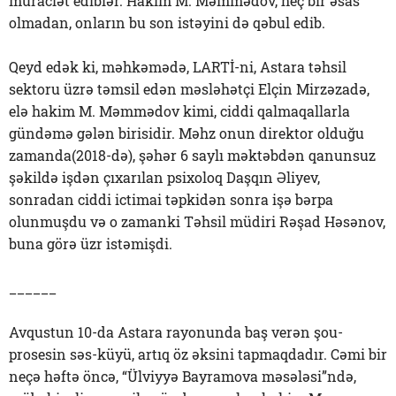
müraciət ediblər. Hakim M. Məmmədov, heç bir əsas
olmadan, onların bu son istəyini də qəbul edib.
Qeyd edək ki, məhkəmədə, LARTİ-ni, Astara təhsil
sektoru üzrə təmsil edən məsləhətçi Elçin Mirzəzadə,
elə hakim M. Məmmədov kimi, ciddi qalmaqallarla
gündəmə gələn birisidir. Məhz onun direktor olduğu
zamanda(2018-də), şəhər 6 saylı məktəbdən qanunsuz
şəkildə işdən çıxarılan psixoloq Daşqın Əliyev,
sonradan ciddi ictimai təpkidən sonra işə bərpa
olunmuşdu və o zamanki Təhsil müdiri Rəşad Həsənov,
buna görə üzr istəmişdi.
______
Avqustun 10-da Astara rayonunda baş verən şou-
prosesin səs-küyü, artıq öz əksini tapmaqdadır. Cəmi bir
neçə həftə öncə, “Ülviyyə Bayramova məsələsi”ndə,