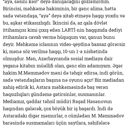
“ayə, səsini kəs!” deyə danışacağını gözləmirdim.
Birincisi, məhkəmə hakiminin, bir gənc alimə, hətta
sadə vətəndaşa, “ayə” deyə xitab etməyə haqqı yoxdu və
bu, aşkar etikasızlıqdı. İkincisi də, az qala dövlət
ittihamçısı kimi çıxış edən LARTİ-nin haqqımda dediyi
ittihamlara cavab vermə hüququm var, qanun bunu
deyir. Məhkəmə iclasının video-qeydinə baxsaz görərsiz
ki, mənə söz verilmə haqqı, 10-un 1-ə nisbətində
olmuşdur. Mən, Azərbaycanda sosial mediaya dair
yeganə kitabın müəllifi olan, gənc elm adamıyam. Əgər
hakim M.Məmmədov məni də təhqir edirsə, indi görün,
sadə vətəndaşların başına nə oyunu açır! Biz mediadan
xahiş edirik ki, Astara məhkəməsində baş verən
haqsızlıqları gündəmə gətirsinlər, susmasınlar.
Mediamız, qəddar təhsil müdiri Rəşad Həsənovun
haqından gələrək, çox böyük bir iş başardı. İndi də
Astaradakı digər məmurlar, o cümlədən M. Məmmədov
barəsində susmamaları üçün saytlara, səhifələrə