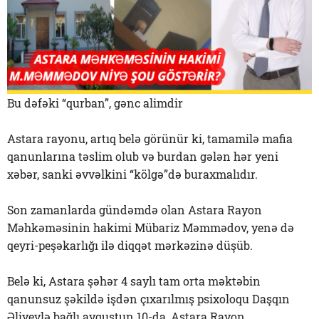
Bu dəfəki “qurban”, gənc alimdir
Astara rayonu, artıq belə görünür ki, tamamilə mafia
qanunlarına təslim olub və burdan gələn hər yeni
xəbər, sanki əvvəlkini “kölgə”də buraxmalıdır.
Son zamanlarda gündəmdə olan Astara Rayon
Məhkəməsinin hakimi Mübariz Məmmədov, yenə də
qeyri-peşəkarlığı ilə diqqət mərkəzinə düşüb.
Belə ki, Astara şəhər 4 saylı tam orta məktəbin
qanunsuz şəkildə işdən çıxarılmış psixoloqu Daşqın
Əliyevlə bağlı avqustun 10-da, Astara Rayon