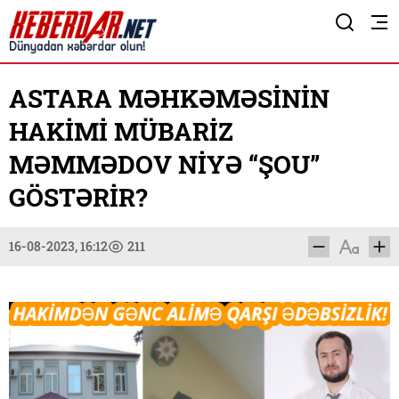
ASTARA MƏHKƏMƏSİNİN
HAKİMİ MÜBARİZ
MƏMMƏDOV NİYƏ “ŞOU”
GÖSTƏRİR?
16-08-2023, 16:12
211