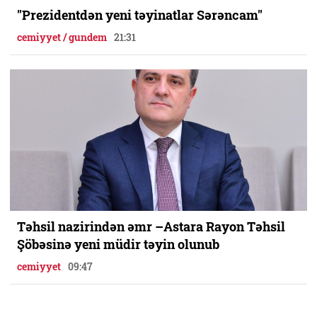
"Prezidentdən yeni təyinatlar Sərəncam"
cemiyyet / gundem
21:31
Təhsil nazirindən əmr –Astara Rayon Təhsil
Şöbəsinə yeni müdir təyin olunub
cemiyyet
09:47