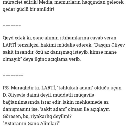
müraciət edirik! Media, məmurların haqqından gələcək
qədər güclü bir amildir!
_______
Qeyd edək ki, gənc alimin ittihamlarına cavab verən
LARTİ təmsilçisi, hakimi müdafiə edərək, “Daşqın Əliyev
sakit insandır, özü az danışmaq istəyib, kimsə mane
olmayıb” deyə ilginc açıqlama verib.
________
P.S. Maraqlıdır ki, LARTİ, “təhlükəli adam” olduğu üçün
D. Əliyevlə daimi deyil, müddətli müqavilə
bağlanılmasında israr edir, lakin məhkəmədə az
danışmasını isə, “sakit adam” olması ilə açıqlayır.
Görəsən, bu, riyakarlıq deyilmi?
"Astaranın Gənc Alimləri"