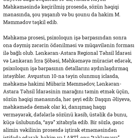
Məhkəməsində keçirilmiş prosesdə, sözün həqiqi
mənasında, şou yaşanıb və bu şounu da hakim M.
Məmmədov təşkil edib.
Məhkəmə prosesi, psixoloqun işə bərpasından sonra
ona dəymiş zərərin ödənilməsi və müqavilənin forması
ilə bağlı olub. Lənkəran-Astara Regional Təhsil İdarəsi
və Lənkəran İcra Şöbəsi, Məhkəməyə müraciət edərək,
psixoloqun işə bərpasının detallarını aydınlaşdırmaq
istəyiblər. Avqustun 10-na təyin olunmuş iclasda,
məhkəmə hakimi Mübariz Məmmədov, Lənkəran-
Astara Təhsil İdarəsinin marağını təmin etmək üçün,
sözün həqiqi mənasında, hər şeyi edib: Daşqın Əliyevə,
məhkəmədə demək olar ki, danışmaq haqqı
verməyərək, dəfələrlə sözünü kəsib, üstəlik də bunu,
küçə üslubunda, “ayə” xitabıyla edib. Bir sözlə, gənc
alimin vəkilinin prosesdə iştirak etməməsindən
istifadə edərək, hakim və LARTİ, onu “təkləməyə”