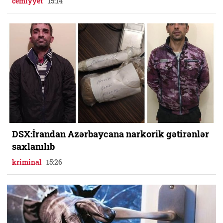
cemiyyet
15:14
DSX:İrandan Azərbaycana narkorik gətirənlər
saxlanılıb
kriminal
15:26