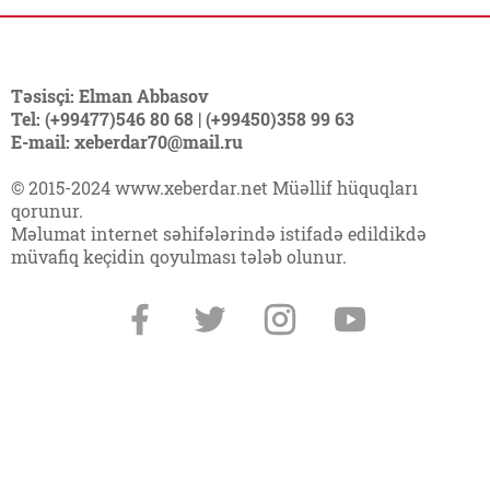
Təsisçi: Elman Abbasov
Tel: (+99477)546 80 68 | (+99450)358 99 63
E-mail: xeberdar70@mail.ru
© 2015-2024 www.xeberdar.net Müəllif hüquqları
qorunur.
Məlumat internet səhifələrində istifadə edildikdə
müvafiq keçidin qoyulması tələb olunur.