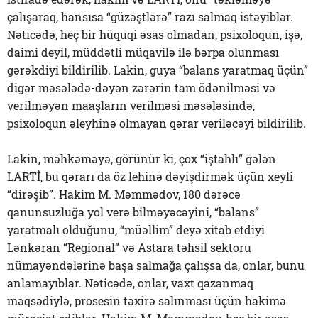
çalışaraq, hansısa “güzəştlərə” razı salmaq istəyiblər.
Nəticədə, heç bir hüquqi əsas olmadan, psixoloqun, işə,
daimi deyil, müddətli müqavilə ilə bərpa olunması
gərəkdiyi bildirilib. Lakin, guya “balans yaratmaq üçün”
digər məsələdə-dəyən zərərin tam ödənilməsi və
verilməyən maaşların verilməsi məsələsində,
psixoloqun əleyhinə olmayan qərar veriləcəyi bildirilib.
Lakin, məhkəməyə, görünür ki, çox “iştahlı” gələn
LARTİ, bu qərarı da öz lehinə dəyişdirmək üçün xeyli
“dirəşib”. Hakim M. Məmmədov, 180 dərəcə
qanunsuzluğa yol verə bilməyəcəyini, “balans”
yaratmalı olduğunu, “müəllim” deyə xitab etdiyi
Lənkəran “Regional” və Astara təhsil sektoru
nümayəndələrinə başa salmağa çalışsa da, onlar, bunu
anlamayıblar. Nəticədə, onlar, vaxt qazanmaq
məqsədiylə, prosesin təxirə salınması üçün hakimə