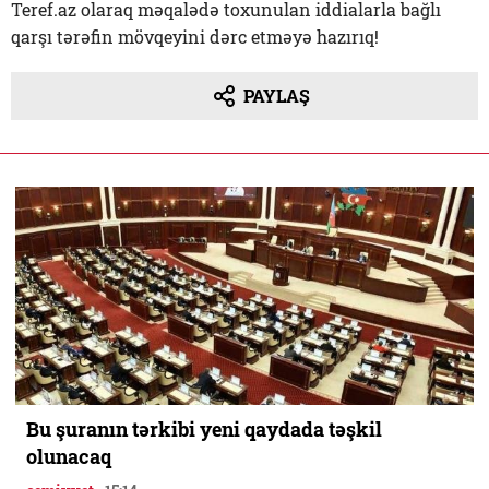
Teref.az olaraq məqalədə toxunulan iddialarla bağlı
qarşı tərəfin mövqeyini dərc etməyə hazırıq!
PAYLAŞ
Bu şuranın tərkibi yeni qaydada təşkil
olunacaq