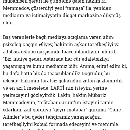
mübahisəli qərarı ilə gündəmə gələn hakim M.
Məmmədov, göstərdiyi yeni “tamaşa” ilə, yenidən
medianın və ictimaiyyətin diqqət mərkəzinə düşmüş
oldu.
Baş verənlərlə bağlı mediaya açıqlama verən alim-
psixoloq Daşqın Əliyev, hakimin aşkar tərəfkeşliyi və
ədəbsiz üslubu qarşısında təəccübləndiyini bildirdi:
“Biz, indiyə qədər, Astarada hər cür ədalətsizliyi
yaşamışıq və bunu mediamız bilir. Amma, etiraf edim ki,
bu dəfə hətta biz də təəccübləndik! Doğrudur, bu
iclasda, hakimin tərəfsiz qalacağını zatən gözləmirdik
və ən azı 1 məsələdə, LARTİ-nin istəyini yerinə
yetirəcəyini gözləyirdik. Lakin, hakim Mübariz
Məmmədovun, “mötəbər qurum”un istəyini təmin
edərkən, zəif gördüyü “qeyri-mötəbər” quruma-“Gənc
Alimlər”ə bu qədər təhqiramiz yanaşacağını,
tərəfkeşliyini kobud formada edəcəyini və mənimlə