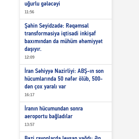
uğurlu gələcəyi
11:56
Şahin Seyidzadə: Rəqəmsal
transformasiya iqtisadi inkişaf
baxımından da mühüm əhəmiyyət
daşıyır.
12:09
İran Səhiyyə Nazirliyi: ABŞ-ın son
hücumlarında 50 nəfər ölüb, 500-
dən çox yaralı var
16:17
İranın hücumundan sonra
aeroportu bağladılar
13:57
Bəzi rayonlarda leysan yağdı: Ən