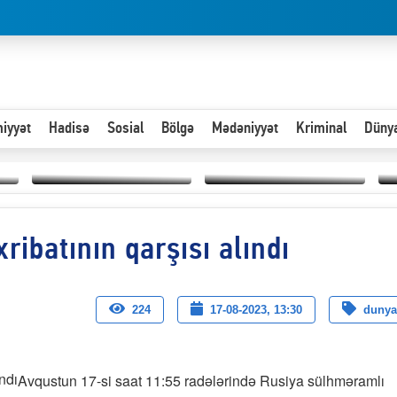
iyyət
Hadisə
Sosial
Bölgə
Mədəniyyət
Kriminal
Düny
Hər an ən çətin savaşa
ibatının qarşısı alındı
Paytaxta giriş vizası —
hazır olmalıyıq-
“
"Xoş gəldin, cibində
ZƏLİMXAN
d
pul varsa.”
MƏMMƏDLİ YAZIR
n
224
17-08-2023, 13:30
dunya
Avqustun 17-si saat 11:55 radələrində Rusiya sülhməramlı