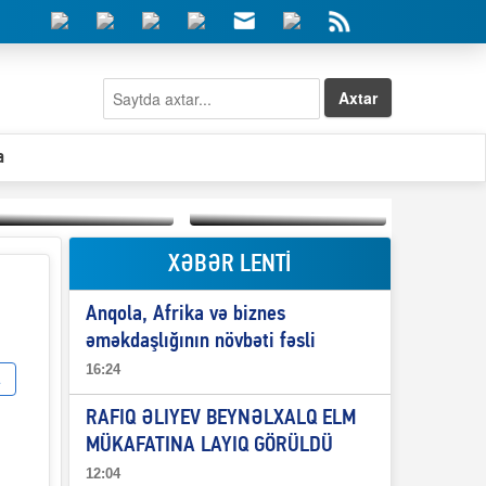
Axtar
a
XƏBƏR LENTİ
Elşad Abdullayevin
erməniləri
Qeyri-səlis məntiq və
maliyyələşdirən oğlu
Anqola, Afrika və biznes
il-nitq” elmimizə
niyə Azərbaycana
ələr verdi?
ekstradisiya olunmur?
əməkdaşlığının növbəti fəsli
16:24
RAFIQ ƏLIYEV BEYNƏLXALQ ELM
MÜKAFATINA LAYIQ GÖRÜLDÜ
12:04