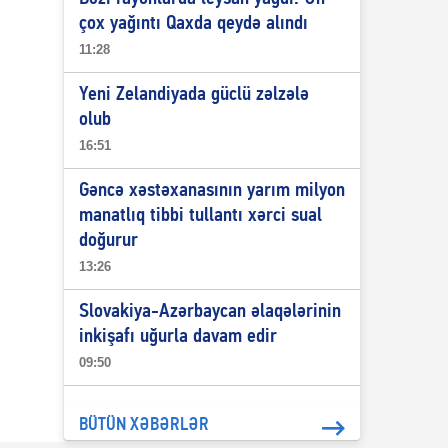
çox yağıntı Qaxda qeydə alındı
11:28
Yeni Zelandiyada güclü zəlzələ
olub
16:51
Gəncə xəstəxanasının yarım milyon
manatlıq tibbi tullantı xərci sual
doğurur
13:26
Slovakiya-Azərbaycan əlaqələrinin
inkişafı uğurla davam edir
09:50
BÜTÜN XƏBƏRLƏR