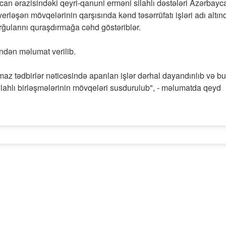
can ərazisindəki qeyri-qanuni erməni silahlı dəstələri Azərbayc
ləşən mövqelərinin qarşısında kənd təsərrüfatı işləri adı altın
urğularını quraşdırmağa cəhd göstəriblər.
indən məlumat verilib.
az tədbirlər nəticəsində aparılan işlər dərhal dayandırılıb və bu
ilahlı birləşmələrinin mövqeləri susdurulub", - məlumatda qeyd