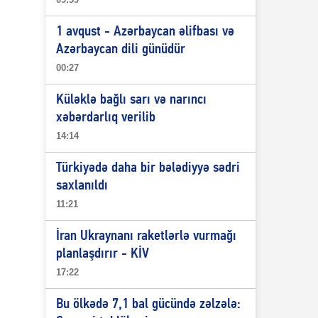
1 avqust - Azərbaycan əlifbası və
Azərbaycan dili günüdür
00:27
Küləklə bağlı sarı və narıncı
xəbərdarlıq verilib
14:14
Türkiyədə daha bir bələdiyyə sədri
saxlanıldı
11:21
İran Ukraynanı raketlərlə vurmağı
planlaşdırır - KİV
17:22
Bu ölkədə 7,1 bal gücündə zəlzələ: