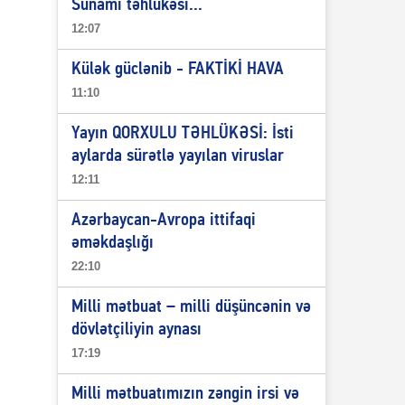
Sunami təhlükəsi...
12:07
Külək güclənib - FAKTİKİ HAVA
11:10
Yayın QORXULU TƏHLÜKƏSİ: İsti
aylarda sürətlə yayılan viruslar
12:11
Azərbaycan-Avropa ittifaqi
əməkdaşlığı
22:10
Milli mətbuat – milli düşüncənin və
dövlətçiliyin aynası
17:19
Milli mətbuatımızın zəngin irsi və