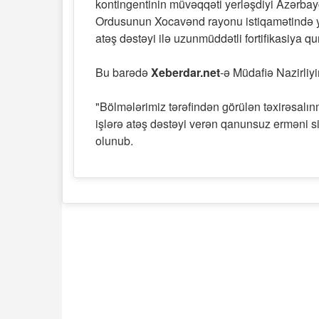
kontingentinin müvəqqəti yerləşdiyi Azərbay
Ordusunun Xocavənd rayonu istiqamətində yer
atəş dəstəyi ilə uzunmüddətli fortifikasiya q
Bu barədə
Xeberdar.net
-ə Müdafiə Nazirliy
"Bölmələrimiz tərəfindən görülən təxirəsalınm
işlərə atəş dəstəyi verən qanunsuz erməni s
olunub.