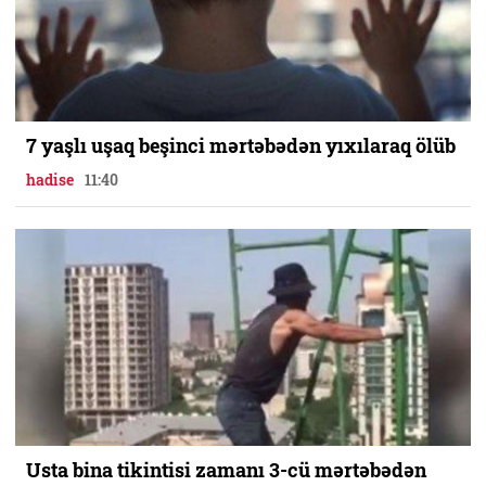
7 yaşlı uşaq beşinci mərtəbədən yıxılaraq ölüb
hadise
11:40
Usta bina tikintisi zamanı 3-cü mərtəbədən