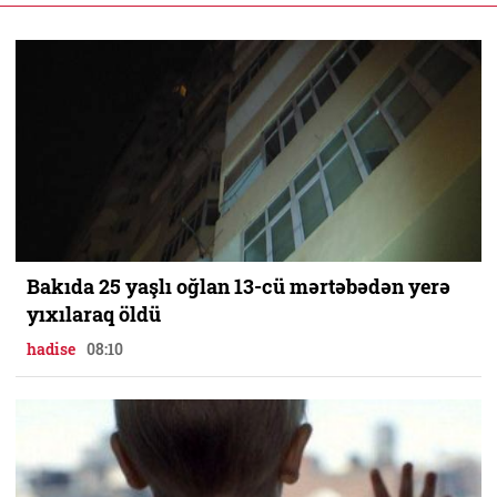
Bakıda 25 yaşlı oğlan 13-cü mərtəbədən yerə
yıxılaraq öldü
hadise
08:10