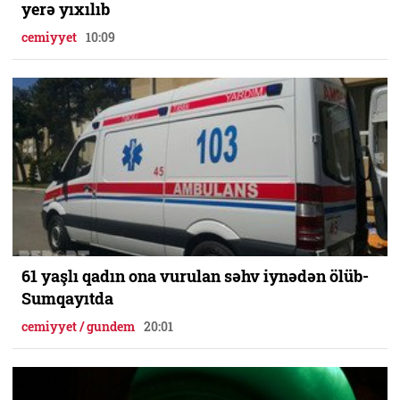
yerə yıxılıb
cemiyyet
10:09
61 yaşlı qadın ona vurulan səhv iynədən ölüb-
Sumqayıtda
cemiyyet / gundem
20:01