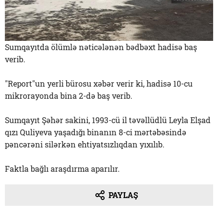
Sumqayıtda ölümlə nəticələnən bədbəxt hadisə baş
verib.
"Report"un yerli bürosu xəbər verir ki, hadisə 10-cu
mikrorayonda bina 2-də baş verib.
Sumqayıt Şəhər sakini, 1993-cü il təvəllüdlü Leyla Elşad
qızı Quliyeva yaşadığı binanın 8-ci mərtəbəsində
pəncərəni silərkən ehtiyatsızlıqdan yıxılıb.
Faktla bağlı araşdırma aparılır.
PAYLAŞ