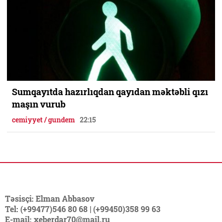
Sumqayıtda hazırlıqdan qayıdan məktəbli qızı
maşın vurub
cemiyyet / gundem
22:15
Təsisçi: Elman Abbasov
Tel: (+99477)546 80 68 | (+99450)358 99 63
E-mail: xeberdar70@mail.ru