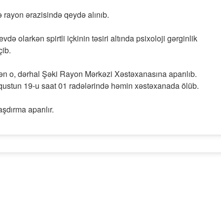
ə rayon ərazisində qeydə alınıb.
vdə olarkən spirtli içkinin təsiri altında psixoloji gərginlik
çib.
ən o, dərhal Şəki Rayon Mərkəzi Xəstəxanasına aparılıb.
qustun 19-u saat 01 radələrində həmin xəstəxanada ölüb.
şdırma aparılır.