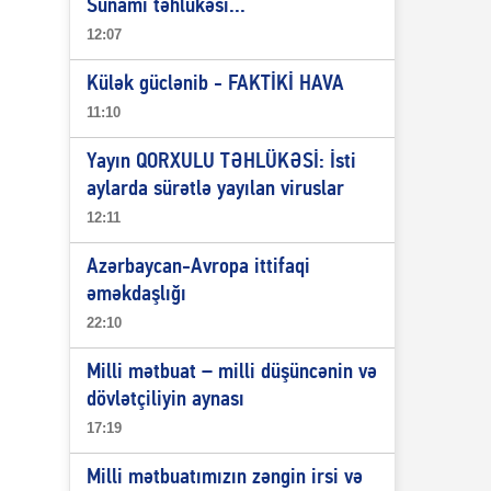
Sunami təhlükəsi...
12:07
Külək güclənib - FAKTİKİ HAVA
11:10
Yayın QORXULU TƏHLÜKƏSİ: İsti
aylarda sürətlə yayılan viruslar
12:11
Azərbaycan-Avropa ittifaqi
əməkdaşlığı
22:10
Milli mətbuat – milli düşüncənin və
dövlətçiliyin aynası
17:19
Milli mətbuatımızın zəngin irsi və