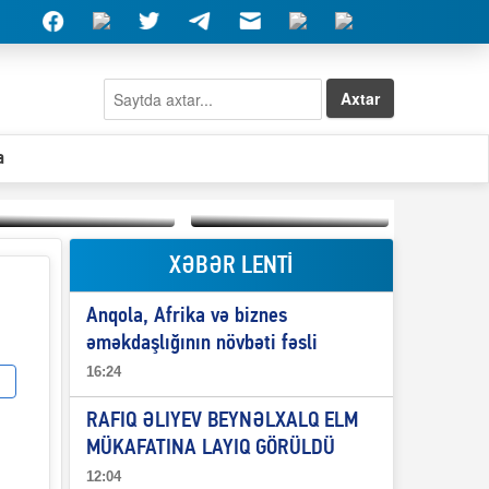
Axtar
a
XƏBƏR LENTİ
Elşad Abdullayevin
erməniləri
Qeyri-səlis məntiq və
maliyyələşdirən oğlu
Anqola, Afrika və biznes
il-nitq” elmimizə
niyə Azərbaycana
ələr verdi?
ekstradisiya olunmur?
əməkdaşlığının növbəti fəsli
16:24
RAFIQ ƏLIYEV BEYNƏLXALQ ELM
MÜKAFATINA LAYIQ GÖRÜLDÜ
12:04