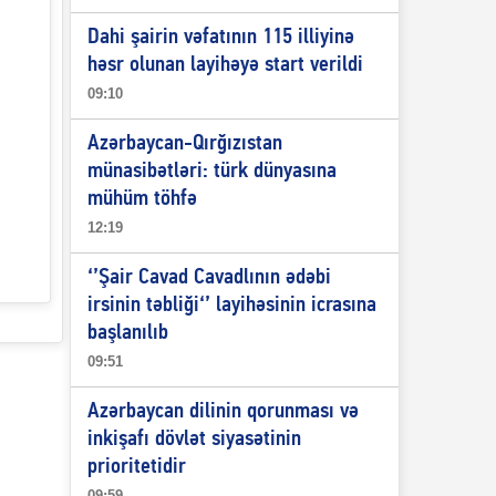
Dahi şairin vəfatının 115 illiyinə
həsr olunan layihəyə start verildi
09:10
Azərbaycan-Qırğızıstan
münasibətləri: türk dünyasına
mühüm töhfə
12:19
‘’Şair Cavad Cavadlının ədəbi
irsinin təbliği‘’ layihəsinin icrasına
başlanılıb
09:51
Azərbaycan dilinin qorunması və
inkişafı dövlət siyasətinin
prioritetidir
09:59