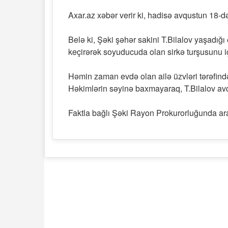
Axar.az xəbər verir ki, hadisə avqustun 18-d
Belə ki, Şəki şəhər sakini T.Bilalov yaşadığı e
keçirərək soyuducuda olan sirkə turşusunu i
Həmin zaman evdə olan ailə üzvləri tərəfind
Həkimlərin səyinə baxmayaraq, T.Bilalov av
Faktla bağlı Şəki Rayon Prokurorluğunda ara