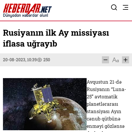
Rusiyanın ilk Ay missiyası
iflasa uğrayıb
20-08-2023, 10:39
250
Avqustun 21-də
Rusiyanın “Luna-
25” avtomatik
planetlərarası
stansiyası Ayın
cənub qütbünə
enməyi gözlənsə