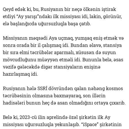
Qeyd edək ki, bu, Rusiyanın bir neçə ölkənin iştirak
etdiyi “Ay yarışı”ndakı ilk missiyası idi, lakin, görünür,
elə başlanğıcda uğursuzluqla başa çatıb.
Missiyanın məqsədi Aya uçmaq, yumşaq eniş etmək və
sonra orada bir il çalışmaq idi. Bundan əlavə, stansiya
bir sıra elmi təcrübələr aparmalı, xüsusən də suyun
mövcudluğunu müəyyən etməli idi. Bununla belə, əsas
vəzifə gələcəkdə digər stansiyaların enişinə
hazırlaşmaq idi.
Rusiyanın hələ SSRİ dövründən qalan nəhəng kosmos
təcrübəsinin olmasına baxmayaraq, son illərin
hadisələri bunun heç də asan olmadığını ortaya çıxarıb.
Belə ki, 2023-cü ilin aprelində özəl şirkətin ilk Ay
missiyası uğursuzluqla yekunlaşıb. “iSpace” şirkətinin