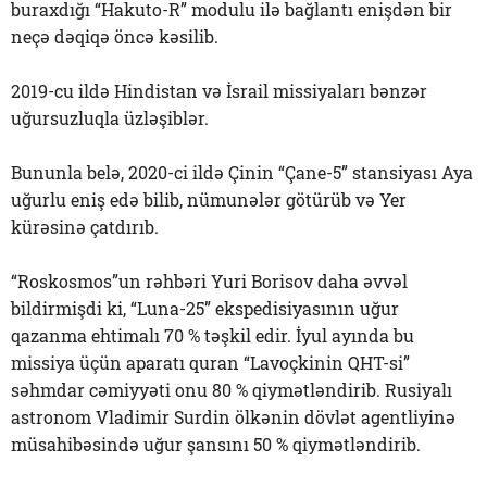
buraxdığı “Hakuto-R” modulu ilə bağlantı enişdən bir
neçə dəqiqə öncə kəsilib.
2019-cu ildə Hindistan və İsrail missiyaları bənzər
uğursuzluqla üzləşiblər.
Bununla belə, 2020-ci ildə Çinin “Çane-5” stansiyası Aya
uğurlu eniş edə bilib, nümunələr götürüb və Yer
kürəsinə çatdırıb.
“Roskosmos”un rəhbəri Yuri Borisov daha əvvəl
bildirmişdi ki, “Luna-25” ekspedisiyasının uğur
qazanma ehtimalı 70 % təşkil edir. İyul ayında bu
missiya üçün aparatı quran “Lavoçkinin QHT-si”
səhmdar cəmiyyəti onu 80 % qiymətləndirib. Rusiyalı
astronom Vladimir Surdin ölkənin dövlət agentliyinə
müsahibəsində uğur şansını 50 % qiymətləndirib.