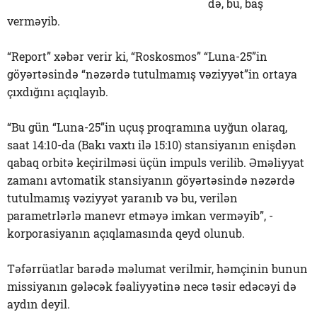
də, bu, baş
verməyib.
“Report” xəbər verir ki, “Roskosmos” “Luna-25”in
göyərtəsində “nəzərdə tutulmamış vəziyyət”in ortaya
çıxdığını açıqlayıb.
“Bu gün “Luna-25”in uçuş proqramına uyğun olaraq,
saat 14:10-da (Bakı vaxtı ilə 15:10) stansiyanın enişdən
qabaq orbitə keçirilməsi üçün impuls verilib. Əməliyyat
zamanı avtomatik stansiyanın göyərtəsində nəzərdə
tutulmamış vəziyyət yaranıb və bu, verilən
parametrlərlə manevr etməyə imkan verməyib”, -
korporasiyanın açıqlamasında qeyd olunub.
Təfərrüatlar barədə məlumat verilmir, həmçinin bunun
missiyanın gələcək fəaliyyətinə necə təsir edəcəyi də
aydın deyil.