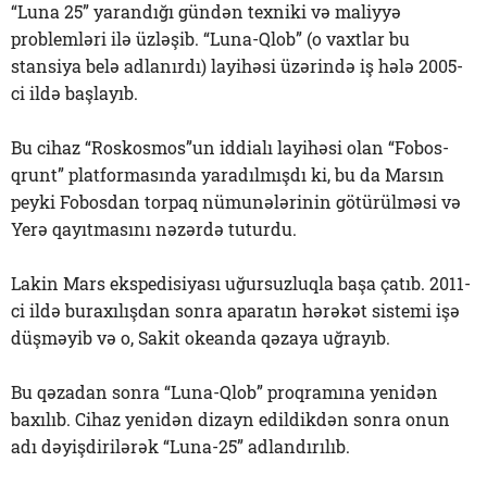
“Luna 25” yarandığı gündən texniki və maliyyə
problemləri ilə üzləşib. “Luna-Qlob” (o vaxtlar bu
stansiya belə adlanırdı) layihəsi üzərində iş hələ 2005-
ci ildə başlayıb.
Bu cihaz “Roskosmos”un iddialı layihəsi olan “Fobos-
qrunt” platformasında yaradılmışdı ki, bu da Marsın
peyki Fobosdan torpaq nümunələrinin götürülməsi və
Yerə qayıtmasını nəzərdə tuturdu.
Lakin Mars ekspedisiyası uğursuzluqla başa çatıb. 2011-
ci ildə buraxılışdan sonra aparatın hərəkət sistemi işə
düşməyib və o, Sakit okeanda qəzaya uğrayıb.
Bu qəzadan sonra “Luna-Qlob” proqramına yenidən
baxılıb. Cihaz yenidən dizayn edildikdən sonra onun
adı dəyişdirilərək “Luna-25” adlandırılıb.