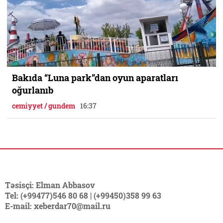
Bakıda “Luna park”dan oyun aparatları
oğurlanıb
cemiyyet / gundem
16:37
Təsisçi: Elman Abbasov
Tel: (+99477)546 80 68 | (+99450)358 99 63
E-mail: xeberdar70@mail.ru