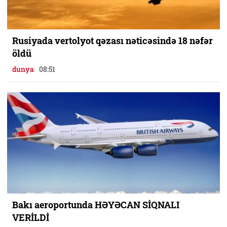
Rusiyada vertolyot qəzası nəticəsində 18 nəfər
öldü
dunya
08:51
Bakı aeroportunda HƏYƏCAN SİQNALI
VERİLDİ