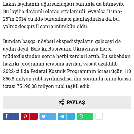
Lakin layihənin uğursuzluqları bununla da bitməyib.
Bu layihə davamlı olaraq ertələnirdi. Əvvəlcə “Luna-
25”in 2014-cü ildə buraxılması planlaşdırılsa da, bu,
yalnız doqquz il sonra mümkün oldu.
Bundan başqa, növbəti ekspedisiyaların gələcəyi də
aydın deyil. Belə ki, Rusiyanın Ukraynaya hərbi
müdaxiləsindən sonra hərbi xərcləri artıb. Bu səbəbdən
hazırkı proqramın icrasına ayrılan vəsait azaldılıb:
2022-ci ildə Federal Kosmik Proqramının icrası üçün 110
856,8 milyon rubl ayrılmışdısa, ilin sonunda onun kassa
icrası 75 196,08 milyon rubl təşkil edib.
PAYLAŞ