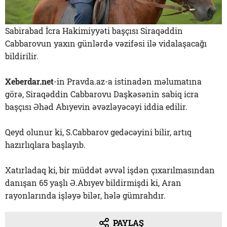
Sabirabad İcra Hakimiyyəti başçısı Siraqəddin
Cabbarovun yaxın günlərdə vəzifəsi ilə vidalaşacağı
bildirilir.
Xeberdar.net
-in Pravda.az-a istinadən məlumatına
görə, Siraqəddin Cabbarovu Daşkəsənin sabiq icra
başçısı Əhəd Abıyevin əvəzləyəcəyi iddia edilir.
Qeyd olunur ki, S.Cabbarov gedəcəyini bilir, artıq
hazırlıqlara başlayıb.
Xatırladaq ki, bir müddət əvvəl işdən çıxarılmasından
danışan 65 yaşlı Ə.Abıyev bildirmişdi ki, Aran
rayonlarında işləyə bilər, hələ gümrahdır.
PAYLAŞ