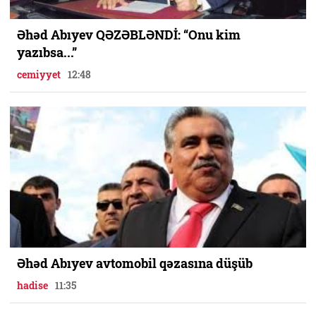
Əhəd Abıyev QƏZƏBLƏNDİ: “Onu kim
yazıbsa...”
cemiyyet
12:48
Əhəd Abıyev avtomobil qəzasına düşüb
hadise
11:35