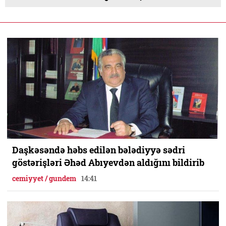
Daşkəsəndə həbs edilən bələdiyyə sədri
göstərişləri Əhəd Abıyevdən aldığını bildirib
cemiyyet / gundem
14:41