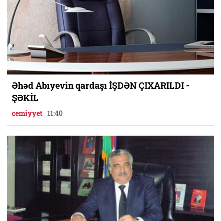
Əhəd Abıyevin qardaşı İŞDƏN ÇIXARILDI -
ŞƏKİL
cemiyyet
11:40