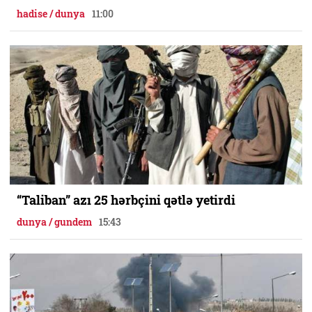
hadise / dunya
11:00
“Taliban” azı 25 hərbçini qətlə yetirdi
dunya / gundem
15:43