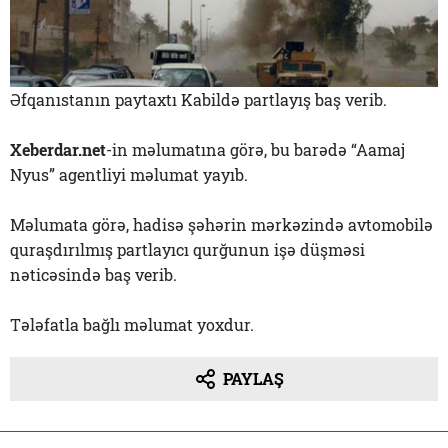
Əfqanıstanın paytaxtı Kabildə partlayış baş verib.
Xeberdar.net
-in məlumatına görə, bu barədə “Aamaj
Nyus” agentliyi məlumat yayıb.
Məlumata görə, hadisə şəhərin mərkəzində avtomobilə
quraşdırılmış partlayıcı qurğunun işə düşməsi
nəticəsində baş verib.
Tələfatla bağlı məlumat yoxdur.
PAYLAŞ