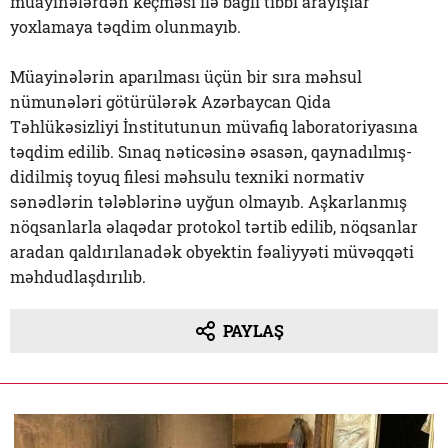
müayinələrdən keçməsi ilə bağlı tibbi arayışlar
yoxlamaya təqdim olunmayıb.
Müayinələrin aparılması üçün bir sıra məhsul
nümunələri götürülərək Azərbaycan Qida
Təhlükəsizliyi İnstitutunun müvafiq laboratoriyasına
təqdim edilib. Sınaq nəticəsinə əsasən, qaynadılmış-
didilmiş toyuq filesi məhsulu texniki normativ
sənədlərin tələblərinə uyğun olmayıb. Aşkarlanmış
nöqsanlarla əlaqədar protokol tərtib edilib, nöqsanlar
aradan qaldırılanadək obyektin fəaliyyəti müvəqqəti
məhdudlaşdırılıb.
PAYLAŞ