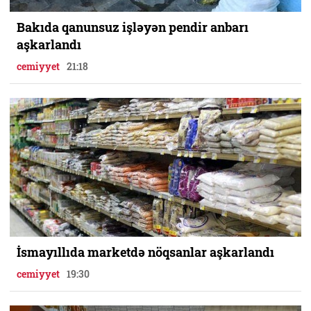
Bakıda qanunsuz işləyən pendir anbarı
aşkarlandı
cemiyyet
21:18
İsmayıllıda marketdə nöqsanlar aşkarlandı
cemiyyet
19:30