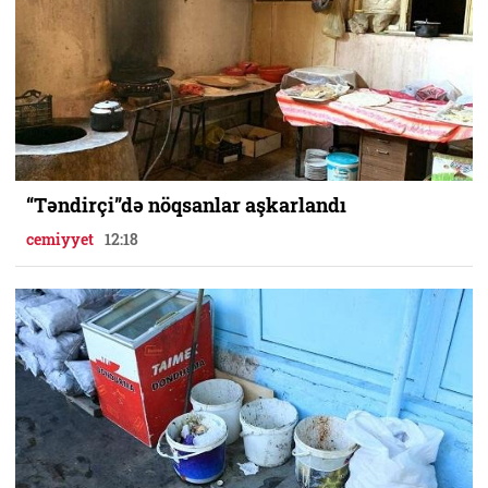
“Təndirçi”də nöqsanlar aşkarlandı
cemiyyet
12:18