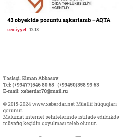
43 obyektdə pozuntu aşkarlanıb –AQTA
cemiyyet
12:18
Təsisçi: Elman Abbasov
Tel: (+99477)546 80 68 | (+99450)358 99 63
E-mail: xeberdar70@mail.ru
© 2015-2024 www.xeberdar.net Müəllif hüquqları
qorunur.
Məlumat internet səhifələrində istifadə edildikdə
müvafiq keçidin qoyulması tələb olunur.