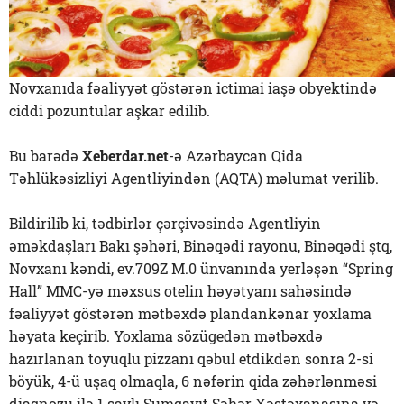
Novxanıda fəaliyyət göstərən ictimai iaşə obyektində
ciddi pozuntular aşkar edilib.
Bu barədə
Xeberdar.net
-ə Azərbaycan Qida
Təhlükəsizliyi Agentliyindən (AQTA) məlumat verilib.
Bildirilib ki, tədbirlər çərçivəsində Agentliyin
əməkdaşları Bakı şəhəri, Binəqədi rayonu, Binəqədi ştq,
Novxanı kəndi, ev.709Z M.0 ünvanında yerləşən “Spring
Hall” MMC-yə məxsus otelin həyətyanı sahəsində
fəaliyyət göstərən mətbəxdə plandankənar yoxlama
həyata keçirib. Yoxlama sözügedən mətbəxdə
hazırlanan toyuqlu pizzanı qəbul etdikdən sonra 2-si
böyük, 4-ü uşaq olmaqla, 6 nəfərin qida zəhərlənməsi
diaqnozu ilə 1 saylı Sumqayıt Şəhər Xəstəxanasına və