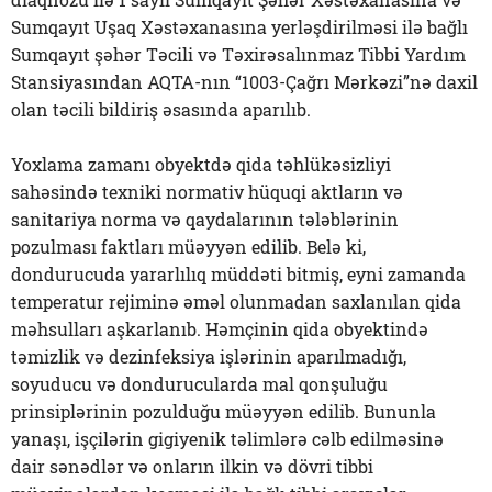
Sumqayıt Uşaq Xəstəxanasına yerləşdirilməsi ilə bağlı
Sumqayıt şəhər Təcili və Təxirəsalınmaz Tibbi Yardım
Stansiyasından AQTA-nın “1003-Çağrı Mərkəzi”nə daxil
olan təcili bildiriş əsasında aparılıb.
Yoxlama zamanı obyektdə qida təhlükəsizliyi
sahəsində texniki normativ hüquqi aktların və
sanitariya norma və qaydalarının tələblərinin
pozulması faktları müəyyən edilib. Belə ki,
dondurucuda yararlılıq müddəti bitmiş, eyni zamanda
temperatur rejiminə əməl olunmadan saxlanılan qida
məhsulları aşkarlanıb. Həmçinin qida obyektində
təmizlik və dezinfeksiya işlərinin aparılmadığı,
soyuducu və dondurucularda mal qonşuluğu
prinsiplərinin pozulduğu müəyyən edilib. Bununla
yanaşı, işçilərin gigiyenik təlimlərə cəlb edilməsinə
dair sənədlər və onların ilkin və dövri tibbi