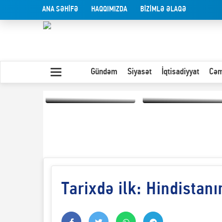
ANA SƏHİFƏ
HAQQIMIZDA
BİZİMLƏ ƏLAQƏ
Gündəm
Siyasət
İqtisadiyyat
Cəm
Yaxın Şərqdəki
müharibənin qısa
Olduğu kimi görünən
təhlili
insan
Tarixdə ilk: Hindistan