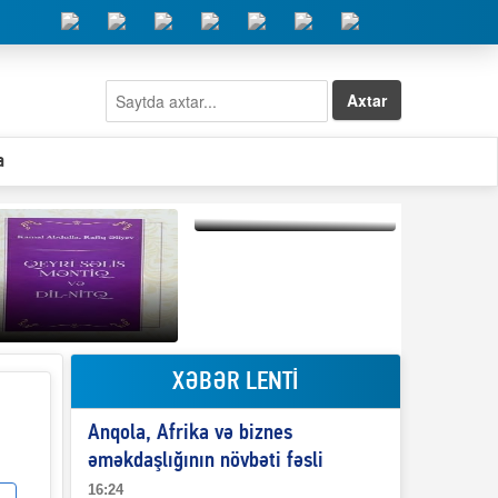
Axtar
a
Elşad Abdullayevin
erməniləri
maliyyələşdirən oğlu
niyə Azərbaycana
ekstradisiya olunmur?
XƏBƏR LENTİ
Qeyri-səlis məntiq və
Anqola, Afrika və biznes
il-nitq” elmimizə
ələr verdi?
əməkdaşlığının növbəti fəsli
16:24