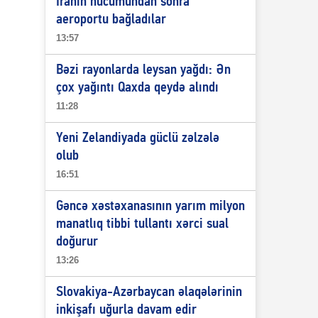
İranın hücumundan sonra
aeroportu bağladılar
13:57
Bəzi rayonlarda leysan yağdı: Ən
çox yağıntı Qaxda qeydə alındı
11:28
Yeni Zelandiyada güclü zəlzələ
olub
16:51
Gəncə xəstəxanasının yarım milyon
manatlıq tibbi tullantı xərci sual
doğurur
13:26
Slovakiya-Azərbaycan əlaqələrinin
inkişafı uğurla davam edir