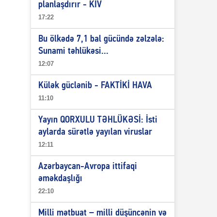
planlaşdırır - KİV
17:22
Bu ölkədə 7,1 bal gücündə zəlzələ:
Sunami təhlükəsi...
12:07
Külək güclənib - FAKTİKİ HAVA
11:10
Yayın QORXULU TƏHLÜKƏSİ: İsti
aylarda sürətlə yayılan viruslar
12:11
Azərbaycan-Avropa ittifaqi
əməkdaşlığı
22:10
Milli mətbuat – milli düşüncənin və