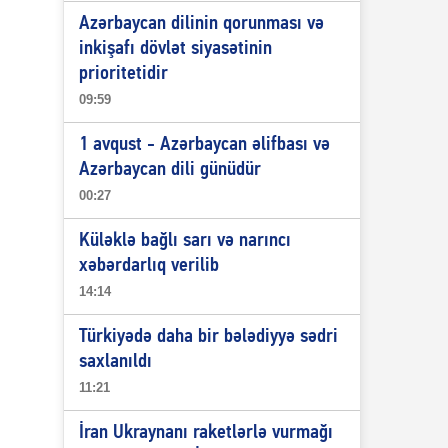
Azərbaycan dilinin qorunması və
inkişafı dövlət siyasətinin
prioritetidir
09:59
1 avqust - Azərbaycan əlifbası və
Azərbaycan dili günüdür
00:27
Küləklə bağlı sarı və narıncı
xəbərdarlıq verilib
14:14
Türkiyədə daha bir bələdiyyə sədri
saxlanıldı
11:21
İran Ukraynanı raketlərlə vurmağı