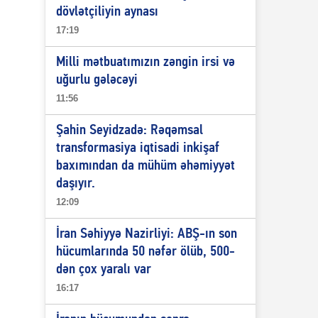
dövlətçiliyin aynası
17:19
Milli mətbuatımızın zəngin irsi və
uğurlu gələcəyi
11:56
Şahin Seyidzadə: Rəqəmsal
transformasiya iqtisadi inkişaf
baxımından da mühüm əhəmiyyət
daşıyır.
12:09
İran Səhiyyə Nazirliyi: ABŞ-ın son
hücumlarında 50 nəfər ölüb, 500-
dən çox yaralı var
16:17