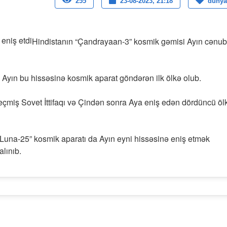
255
23-08-2023, 21:18
dunya
Hindistanın “Çandrayaan-3” kosmik gəmisi Ayın cənub
 Ayın bu hissəsinə kosmik aparat göndərən ilk ölkə olub.
eçmiş Sovet İttifaqı və Çindən sonra Aya eniş edən dördüncü öl
Luna-25” kosmik aparatı da Ayın eyni hissəsinə eniş etmək
lınıb.