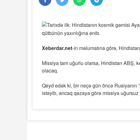
qütbünün yaxınlığına enib.
Xeberdar.net
-in məlumatına görə, Hindistan
Missiya tam uğurlu olarsa, Hindistan ABŞ, k
olacaq.
Qeyd edək ki, bir neçə gün öncə Rusiyanın “
istəyib, ancaq qəzaya görə missiya uğursuz a