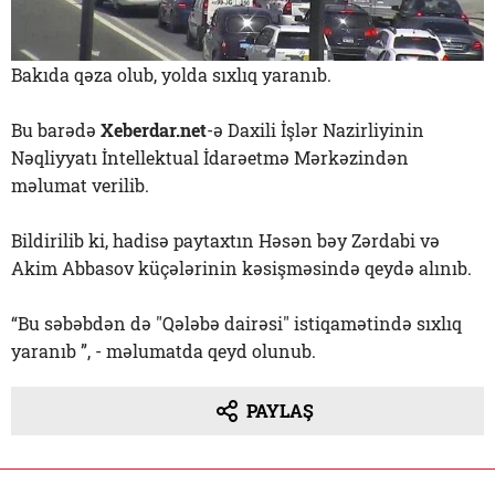
Bakıda qəza olub, yolda sıxlıq yaranıb.
Bu barədə
Xeberdar.net
-ə Daxili İşlər Nazirliyinin
Nəqliyyatı İntellektual İdarəetmə Mərkəzindən
məlumat verilib.
Bildirilib ki, hadisə paytaxtın Həsən bəy Zərdabi və
Akim Abbasov küçələrinin kəsişməsində qeydə alınıb.
“Bu səbəbdən də "Qələbə dairəsi" istiqamətində sıxlıq
yaranıb ”, - məlumatda qeyd olunub.
PAYLAŞ