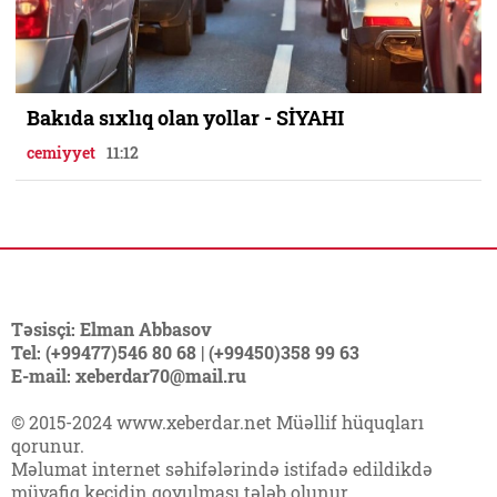
Bakıda sıxlıq olan yollar - SİYAHI
cemiyyet
11:12
Təsisçi: Elman Abbasov
Tel: (+99477)546 80 68 | (+99450)358 99 63
E-mail: xeberdar70@mail.ru
© 2015-2024 www.xeberdar.net Müəllif hüquqları
qorunur.
Məlumat internet səhifələrində istifadə edildikdə
müvafiq keçidin qoyulması tələb olunur.