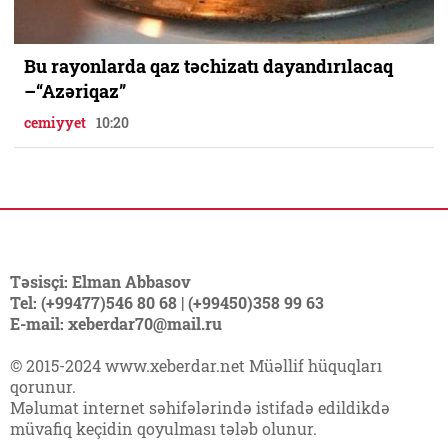
Bu rayonlarda qaz təchizatı dayandırılacaq
–“Azəriqaz”
cemiyyet
10:20
Təsisçi: Elman Abbasov
Tel: (+99477)546 80 68 | (+99450)358 99 63
E-mail: xeberdar70@mail.ru
© 2015-2024 www.xeberdar.net Müəllif hüquqları
qorunur.
Məlumat internet səhifələrində istifadə edildikdə
müvafiq keçidin qoyulması tələb olunur.