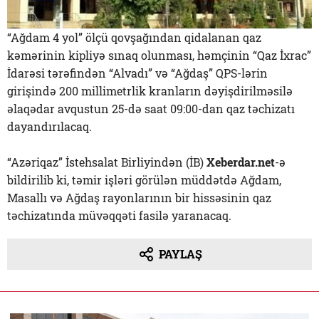
“Ağdam 4 yol” ölçü qovşağından qidalanan qaz
kəmərinin kipliyə sınaq olunması, həmçinin “Qaz İxrac”
İdarəsi tərəfindən “Alvadı” və “Ağdaş” QPS-lərin
girişində 200 millimetrlik kranların dəyişdirilməsilə
əlaqədar avqustun 25-də saat 09:00-dan qaz təchizatı
dayandırılacaq.
“Azəriqaz” İstehsalat Birliyindən (İB)
Xeberdar.net
-ə
bildirilib ki, təmir işləri görülən müddətdə Ağdam,
Masallı və Ağdaş rayonlarının bir hissəsinin qaz
təchizatında müvəqqəti fasilə yaranacaq.
PAYLAŞ