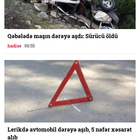
Qəbələdə maşın dərəyə aşdı: Sürücü öldü
hadise
06:55
Lerikdə avtomobil dərəyə aşıb, 5 nəfər xəsarət
alıb