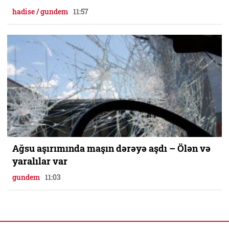
hadise / gundem
11:57
Ağsu aşırımında maşın dərəyə aşdı – Ölən və
yaralılar var
gundem
11:03