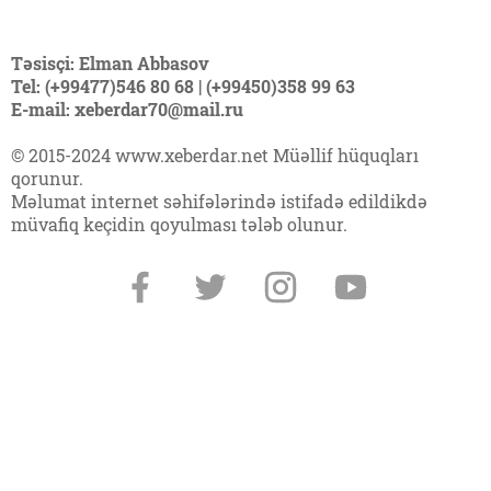
Təsisçi: Elman Abbasov
Tel: (+99477)546 80 68 | (+99450)358 99 63
E-mail: xeberdar70@mail.ru
© 2015-2024 www.xeberdar.net Müəllif hüquqları
qorunur.
Məlumat internet səhifələrində istifadə edildikdə
müvafiq keçidin qoyulması tələb olunur.