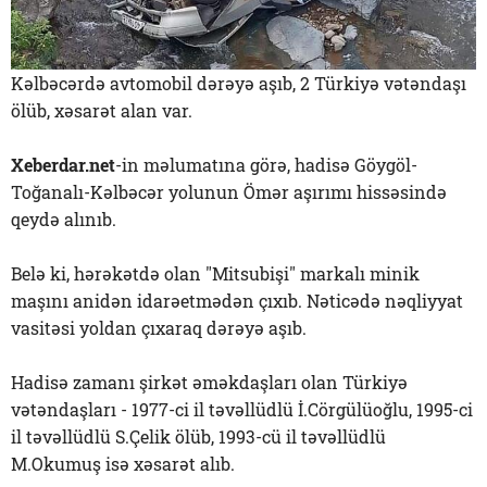
Kəlbəcərdə avtomobil dərəyə aşıb, 2 Türkiyə vətəndaşı
ölüb, xəsarət alan var.
Xeberdar.net
-in məlumatına görə, hadisə Göygöl-
Toğanalı-Kəlbəcər yolunun Ömər aşırımı hissəsində
qeydə alınıb.
Belə ki, hərəkətdə olan "Mitsubişi" markalı minik
maşını anidən idarəetmədən çıxıb. Nəticədə nəqliyyat
vasitəsi yoldan çıxaraq dərəyə aşıb.
Hadisə zamanı şirkət əməkdaşları olan Türkiyə
vətəndaşları - 1977-ci il təvəllüdlü İ.Cörgülüoğlu, 1995-ci
il təvəllüdlü S.Çelik ölüb, 1993-cü il təvəllüdlü
M.Okumuş isə xəsarət alıb.